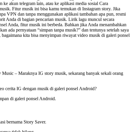
 ke akun telegram lain, atau ke aplikasi media sosial Cara
sik. Fitur musik ini bisa kamu temukan di Instagram story. Jika
npa VPN dan tanpa menggunakan aplikasi tambahan apa pun, resmi
it Anda di bagian pencarian musik. Lirik lagu muncul secara
onsel Anda, fitur musik ini berbeda. Bahkan jika Anda menambahkan
akan ada pernyataan “simpan tanpa musik?” dan tentunya setelah saya
di, bagaimana kita bisa menyimpan riwayat video musik di galeri ponsel
y Music – Maraknya IG story musik, sekarang banyak sekali orang
 cerita IG dengan musik di galeri ponsel Android?
pan di galeri ponsel Android.
asi bernama Story Saver.
ranya tidak hilang.