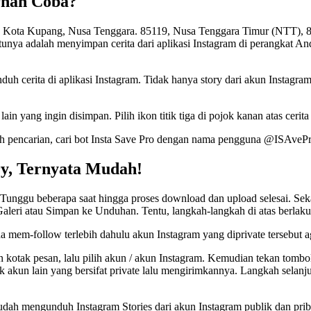
ernah Coba?
a, Kota Kupang, Nusa Tenggara. 85119, Nusa Tenggara Timur (NTT), 8
atunya adalah menyimpan cerita dari aplikasi Instagram di perangkat 
h cerita di aplikasi Instagram. Tidak hanya story dari akun Instagram 
ain yang ingin disimpan. Pilih ikon titik tiga di pojok kanan atas cerita
ilah pencarian, cari bot Insta Save Pro dengan nama pengguna @ISAveP
ry, Ternyata Mudah!
. Tunggu beberapa saat hingga proses download dan upload selesai. Sek
 Galeri atau Simpan ke Unduhan. Tentu, langkah-langkah di atas berlak
da mem-follow terlebih dahulu akun Instagram yang diprivate tersebut 
anan kotak pesan, lalu pilih akun / akun Instagram. Kemudian tekan to
lik akun lain yang bersifat private lalu mengirimkannya. Langkah sela
dah mengunduh Instagram Stories dari akun Instagram publik dan pri