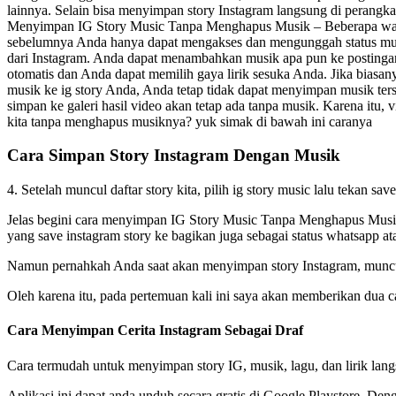
lainnya. Selain bisa menyimpan story Instagram langsung di perangkat
Menyimpan IG Story Music Tanpa Menghapus Musik – Beberapa waktu lal
sebelumnya Anda hanya dapat mengakses dan mengunggah status mus
dari Instagram. Anda dapat menambahkan musik apa pun ke postingan 
otomatis dan Anda dapat memilih gaya lirik sesuka Anda. Jika biasa
musik ke ig story Anda, Anda tetap tidak dapat menyimpan musik ter
simpan ke galeri hasil video akan tetap ada tanpa musik. Karena itu, 
kita tanpa menghapus musiknya? yuk simak di bawah ini caranya
Cara Simpan Story Instagram Dengan Musik
4. Setelah muncul daftar story kita, pilih ig story music lalu tekan sav
Jelas begini cara menyimpan IG Story Music Tanpa Menghapus Musik, 
yang save instagram story ke bagikan juga sebagai status whatsapp ata
Namun pernahkah Anda saat akan menyimpan story Instagram, muncul
Oleh karena itu, pada pertemuan kali ini saya akan memberikan dua 
Cara Menyimpan Cerita Instagram Sebagai Draf
Cara termudah untuk menyimpan story IG, musik, lagu, dan lirik lan
Aplikasi ini dapat anda unduh secara gratis di Google Playstore. Den