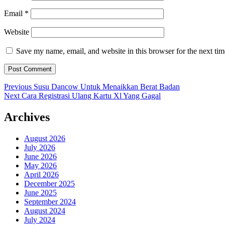
Email
*
Website
Save my name, email, and website in this browser for the next ti
Post
Previous
Previous
Susu Dancow Untuk Menaikkan Berat Badan
Next
post:
Next
Cara Registrasi Ulang Kartu Xl Yang Gagal
navigation
post:
Archives
August 2026
July 2026
June 2026
May 2026
April 2026
December 2025
June 2025
September 2024
August 2024
July 2024