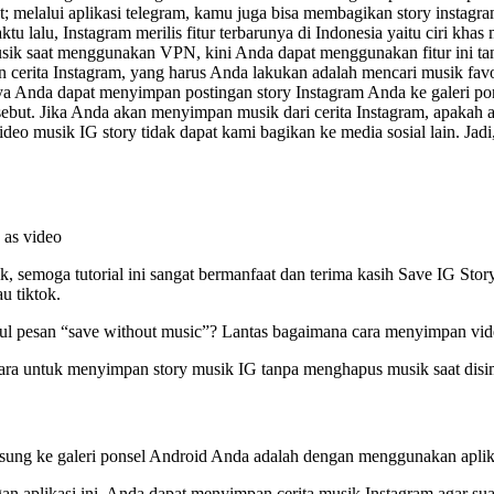
; melalui aplikasi telegram, kamu juga bisa membagikan story instagram
u, Instagram merilis fitur terbarunya di Indonesia yaitu ciri khas mu
ik saat menggunakan VPN, kini Anda dapat menggunakan fitur ini ta
cerita Instagram, yang harus Anda lakukan adalah mencari musik favor
nya Anda dapat menyimpan postingan story Instagram Anda ke galeri p
sebut. Jika Anda akan menyimpan musik dari cerita Instagram, apakah 
video musik IG story tidak dapat kami bagikan ke media sosial lain. Ja
e as video
semoga tutorial ini sangat bermanfaat dan terima kasih Save IG Stor
u tiktok.
 pesan “save without music”? Lantas bagaimana cara menyimpan video
cara untuk menyimpan story musik IG tanpa menghapus musik saat disim
gsung ke galeri ponsel Android Anda adalah dengan menggunakan aplik
gan aplikasi ini, Anda dapat menyimpan cerita musik Instagram agar sua