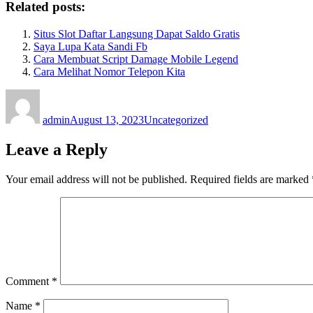
Related posts:
Situs Slot Daftar Langsung Dapat Saldo Gratis
Saya Lupa Kata Sandi Fb
Cara Membuat Script Damage Mobile Legend
Cara Melihat Nomor Telepon Kita
Author
Posted
Categories
on
admin
August 13, 2023
Uncategorized
Leave a Reply
Your email address will not be published.
Required fields are marked
Comment
*
Name
*