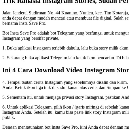
Trik Rahasia Instagram Stories, Sudah P
Jalan Jenderal Sudirman No. 44 Kuanino, Nunleu, kec. Tim Kotaraj
anda dapat dengan mudah mencari atau membuat file digital. Salah s
bernama Insta Save Pro.
Bot Insta Save Pro adalah bot Telegram yang berfungsi untuk mengundu
Instagram yang bersifat private.
1. Buka aplikasi Instagram terlebih dahulu, lalu buka story milik akun l
2. Sekarang buka aplikasi Telegram lalu ketuk ikon pencarian. Di b
Ini 4 Cara Download Video Instagram Sto
4. Tempel tautan cerita Instagram yang sebelumnya disalin dan kirim
Anda. Ketuk ikon tiga titik di sudut kanan atas cerita dan Simpan ke
5. Sementara itu, untuk menjaga privasi story Instagram, pastikan An
6. Untuk aplikasi Telegram, pilih ikon / (garis miring) di sebelah k
Instagram Anda. Setelah itu, kamu bisa paste link story Instagram mi
publik.
Dengan menggunakan bot Insta Save Pro, kini Anda dapat dengan mu