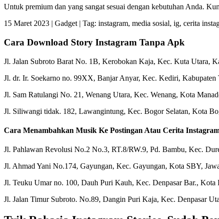
Untuk premium dan yang sangat sesuai dengan kebutuhan Anda. Kunjun
15 Maret 2023 | Gadget | Tag: instagram, media sosial, ig, cerita instag
Cara Download Story Instagram Tanpa Apk
Jl. Jalan Subroto Barat No. 1B, Kerobokan Kaja, Kec. Kuta Utara, 
Jl. dr. Ir. Soekarno no. 99XX, Banjar Anyar, Kec. Kediri, Kabupate
Jl. Sam Ratulangi No. 21, Wenang Utara, Kec. Wenang, Kota Manado
Jl. Siliwangi tidak. 182, Lawangintung, Kec. Bogor Selatan, Kota B
Cara Menambahkan Musik Ke Postingan Atau Cerita Instagra
Jl. Pahlawan Revolusi No.2 No.3, RT.8/RW.9, Pd. Bambu, Kec. Duren
Jl. Ahmad Yani No.174, Gayungan, Kec. Gayungan, Kota SBY, Jawa
Jl. Teuku Umar no. 100, Dauh Puri Kauh, Kec. Denpasar Bar., Kota D
Jl. Jalan Timur Subroto. No.89, Dangin Puri Kaja, Kec. Denpasar Ut