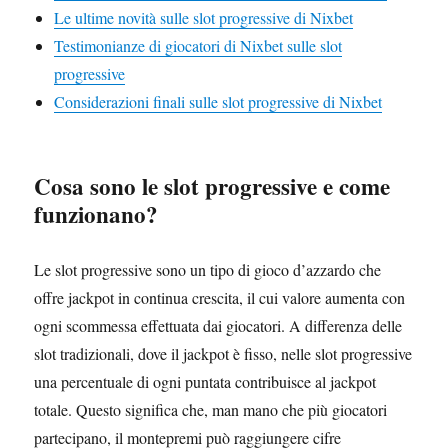
Le ultime novità sulle slot progressive di Nixbet
Testimonianze di giocatori di Nixbet sulle slot
progressive
Considerazioni finali sulle slot progressive di Nixbet
Cosa sono le slot progressive e come
funzionano?
Le slot progressive sono un tipo di gioco d’azzardo che
offre jackpot in continua crescita, il cui valore aumenta con
ogni scommessa effettuata dai giocatori. A differenza delle
slot tradizionali, dove il jackpot è fisso, nelle slot progressive
una percentuale di ogni puntata contribuisce al jackpot
totale. Questo significa che, man mano che più giocatori
partecipano, il montepremi può raggiungere cifre