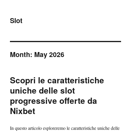
Slot
Month:
May 2026
Scopri le caratteristiche
uniche delle slot
progressive offerte da
Nixbet
In questo articolo esploreremo le caratteristiche uniche delle