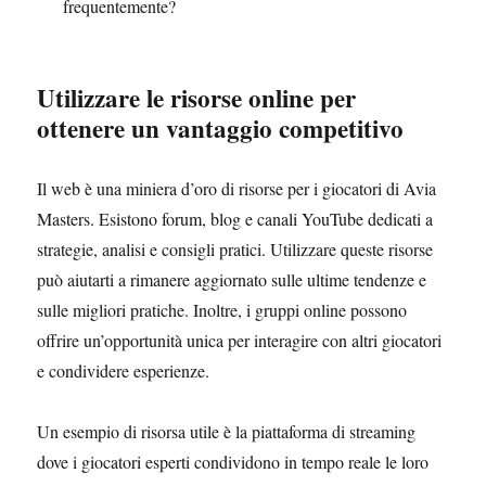
frequentemente?
Utilizzare le risorse online per
ottenere un vantaggio competitivo
Il web è una miniera d’oro di risorse per i giocatori di Avia
Masters. Esistono forum, blog e canali YouTube dedicati a
strategie, analisi e consigli pratici. Utilizzare queste risorse
può aiutarti a rimanere aggiornato sulle ultime tendenze e
sulle migliori pratiche. Inoltre, i gruppi online possono
offrire un’opportunità unica per interagire con altri giocatori
e condividere esperienze.
Un esempio di risorsa utile è la piattaforma di streaming
dove i giocatori esperti condividono in tempo reale le loro