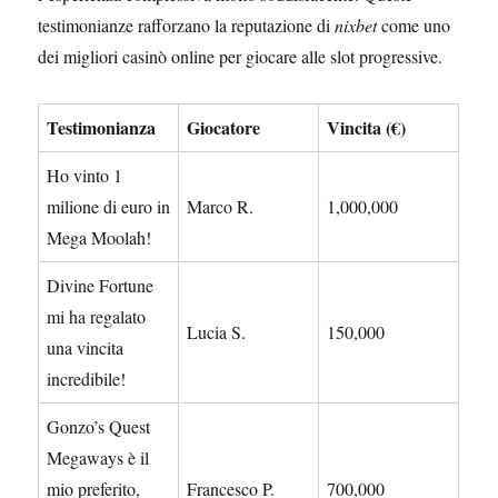
testimonianze rafforzano la reputazione di
nixbet
come uno
dei migliori casinò online per giocare alle slot progressive.
Testimonianza
Giocatore
Vincita (€)
Ho vinto 1
milione di euro in
Marco R.
1,000,000
Mega Moolah!
Divine Fortune
mi ha regalato
Lucia S.
150,000
una vincita
incredibile!
Gonzo’s Quest
Megaways è il
mio preferito,
Francesco P.
700,000