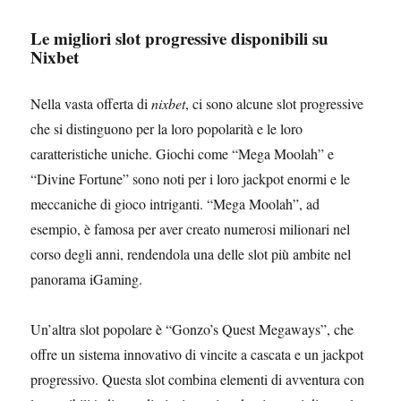
Le migliori slot progressive disponibili su
Nixbet
Nella vasta offerta di
nixbet
, ci sono alcune slot progressive
che si distinguono per la loro popolarità e le loro
caratteristiche uniche. Giochi come “Mega Moolah” e
“Divine Fortune” sono noti per i loro jackpot enormi e le
meccaniche di gioco intriganti. “Mega Moolah”, ad
esempio, è famosa per aver creato numerosi milionari nel
corso degli anni, rendendola una delle slot più ambite nel
panorama iGaming.
Un’altra slot popolare è “Gonzo’s Quest Megaways”, che
offre un sistema innovativo di vincite a cascata e un jackpot
progressivo. Questa slot combina elementi di avventura con