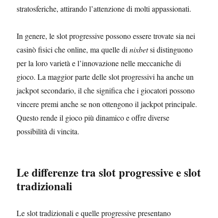
stratosferiche, attirando l’attenzione di molti appassionati.
In genere, le slot progressive possono essere trovate sia nei
casinò fisici che online, ma quelle di
nixbet
si distinguono
per la loro varietà e l’innovazione nelle meccaniche di
gioco. La maggior parte delle slot progressivi ha anche un
jackpot secondario, il che significa che i giocatori possono
vincere premi anche se non ottengono il jackpot principale.
Questo rende il gioco più dinamico e offre diverse
possibilità di vincita.
Le differenze tra slot progressive e slot
tradizionali
Le slot tradizionali e quelle progressive presentano