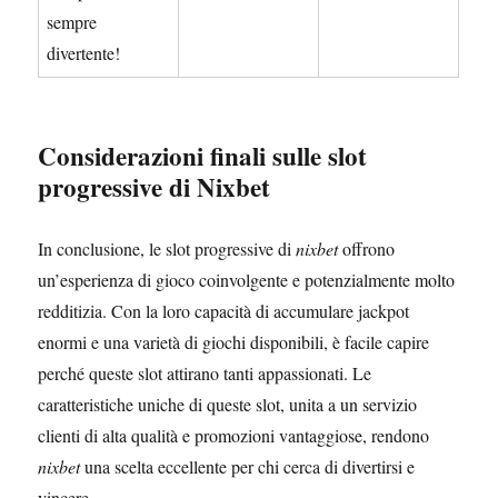
sempre
divertente!
Considerazioni finali sulle slot
progressive di Nixbet
In conclusione, le slot progressive di
nixbet
offrono
un’esperienza di gioco coinvolgente e potenzialmente molto
redditizia. Con la loro capacità di accumulare jackpot
enormi e una varietà di giochi disponibili, è facile capire
perché queste slot attirano tanti appassionati. Le
caratteristiche uniche di queste slot, unita a un servizio
clienti di alta qualità e promozioni vantaggiose, rendono
nixbet
una scelta eccellente per chi cerca di divertirsi e
vincere.