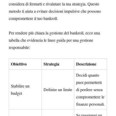
considera di fermarti e rivalutare la tua strategia. Questo
metodo ti aiuta a evitare decisioni impulsive che possono
compromettere il tuo bankroll.
Per rendere più chiara la gestione del bankroll, ecco una
tabella che evidenzia le linee guida per una gestione
responsabile:
Obiettivo
Strategia
Descrizione
Decidi quanto
puoi permetterti
Stabilire un
Definire un limite
di perdere senza
budget
compromettere le
finanze personali.
Se raggiungi un