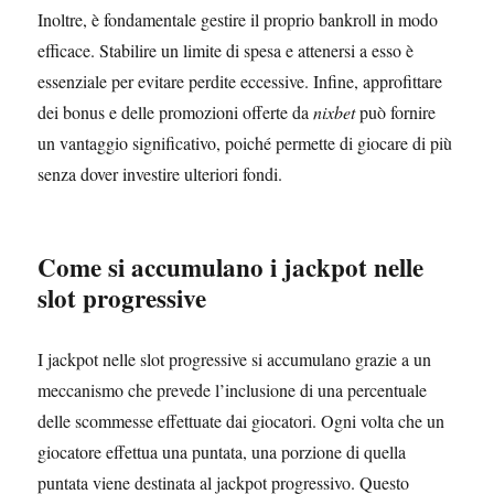
Inoltre, è fondamentale gestire il proprio bankroll in modo
efficace. Stabilire un limite di spesa e attenersi a esso è
essenziale per evitare perdite eccessive. Infine, approfittare
dei bonus e delle promozioni offerte da
nixbet
può fornire
un vantaggio significativo, poiché permette di giocare di più
senza dover investire ulteriori fondi.
Come si accumulano i jackpot nelle
slot progressive
I jackpot nelle slot progressive si accumulano grazie a un
meccanismo che prevede l’inclusione di una percentuale
delle scommesse effettuate dai giocatori. Ogni volta che un
giocatore effettua una puntata, una porzione di quella
puntata viene destinata al jackpot progressivo. Questo