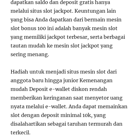
dapatkan saldo dan deposit gratis hanya
melalui situs slot jackpot. Keuntungan lain
yang bisa Anda dapatkan dari bermain mesin
slot bonus 100 ini adalah banyak mesin slot
yang memiliki jackpot terbesar, serta berbagai
tautan mudah ke mesin slot jackpot yang
sering menang.
Hadiah untuk menjadi situs mesin slot dari
anggota baru hingga junior Kemenangan
mudah Deposit e-wallet diskon rendah
memberikan keringanan saat menyetor uang
nyata melalui e-wallet. Anda dapat memainkan
slot dengan deposit minimal 10k, yang
disalahartikan sebagai taruhan termurah dan
terkecil.