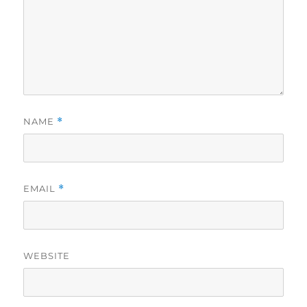
NAME
*
EMAIL
*
WEBSITE