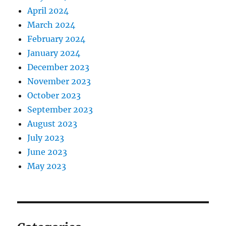
April 2024
March 2024
February 2024
January 2024
December 2023
November 2023
October 2023
September 2023
August 2023
July 2023
June 2023
May 2023