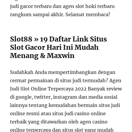
judi gacor terbaru dan agen slot hoki terbaru
rangkum sampai akhir. Selamat membaca!
Slot88 » 19 Daftar Link Situs
Slot Gacor Hari Ini Mudah
Menang & Maxwin
Sudahkah Anda mempertimbangkan dengan
cermat permainan di situs judi termudah? Agen
Judi Slot Online Terpercaya 2022 Banyak review
di google, twitter, instagram dan media sosial
lainnya tentang kemudahan bermain situs judi
online resmi atau situs judi casino online
terbaik yang ditawarkan oleh agen casino
online terpercaya dan situs slot yang mudah