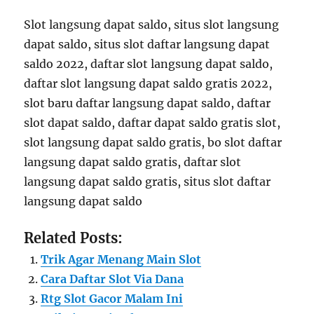
Slot langsung dapat saldo, situs slot langsung
dapat saldo, situs slot daftar langsung dapat
saldo 2022, daftar slot langsung dapat saldo,
daftar slot langsung dapat saldo gratis 2022,
slot baru daftar langsung dapat saldo, daftar
slot dapat saldo, daftar dapat saldo gratis slot,
slot langsung dapat saldo gratis, bo slot daftar
langsung dapat saldo gratis, daftar slot
langsung dapat saldo gratis, situs slot daftar
langsung dapat saldo
Related Posts:
Trik Agar Menang Main Slot
Cara Daftar Slot Via Dana
Rtg Slot Gacor Malam Ini