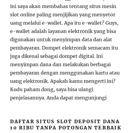
ini saya akan membahas tentang situs mesin
slot online paling menjijikan yang menyetor
uang melalui e-wallet. Apa itu e-wallet? Guys,
e-wallet adalah layanan elektronik yang bisa
digunakan untuk menyimpan data dan alat
pembayaran. Dompet elektronik semacam itu
juga dikenal sebagai dompet digital. Ini
menyimpan dana dan melakukan berbagai
pembayaran dengan menggunakan kartu atau
uang elektronik. Apakah kamu mengerti ini?
Kudu paham dong, saya bisa ulangi
penjelasannya. Anda dapat mengunjungi
DAFTAR SITUS SLOT DEPOSIT DANA
10 RIBU TANPA POTONGAN TERBAIK