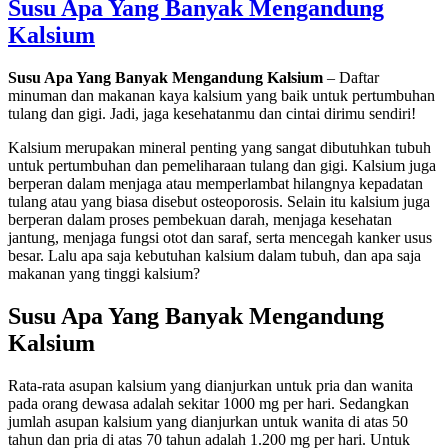
Da
Susu Apa Yang Banyak Mengandung
St
Kalsium
W
Or
La
Susu Apa Yang Banyak Mengandung Kalsium
– Daftar
minuman dan makanan kaya kalsium yang baik untuk pertumbuhan
tulang dan gigi. Jadi, jaga kesehatanmu dan cintai dirimu sendiri!
Kalsium merupakan mineral penting yang sangat dibutuhkan tubuh
untuk pertumbuhan dan pemeliharaan tulang dan gigi. Kalsium juga
berperan dalam menjaga atau memperlambat hilangnya kepadatan
tulang atau yang biasa disebut osteoporosis. Selain itu kalsium juga
berperan dalam proses pembekuan darah, menjaga kesehatan
jantung, menjaga fungsi otot dan saraf, serta mencegah kanker usus
besar. Lalu apa saja kebutuhan kalsium dalam tubuh, dan apa saja
makanan yang tinggi kalsium?
Susu Apa Yang Banyak Mengandung
Kalsium
Rata-rata asupan kalsium yang dianjurkan untuk pria dan wanita
pada orang dewasa adalah sekitar 1000 mg per hari. Sedangkan
jumlah asupan kalsium yang dianjurkan untuk wanita di atas 50
tahun dan pria di atas 70 tahun adalah 1.200 mg per hari. Untuk