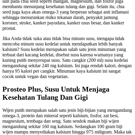
lain pada chia seed seperti mangan, magnesium, dan fosfor juga
membantu menunjang kesehatan tulang dan gigi. Selain itu, chia
seed juga kaya akan omega-3 yang berperan sebagai anti inflamasi
sehingga menurunkan risiko tekanan darah, penyakit jantung
koroner, stroke, kanker payudara, kanker usus besar, dan kanker
prostat.
Jika Anda tidak suka atau tidak bisa minum susu, mengapa tidak
mencoba minum susu kedelai untuk mendapatkan lebih banyak
kalsium? Susu kedelai merupakan salah satu jenis minuman yang
terbuat dari kacang kedelai, disebut susu karena warnanya yang
kuning putih menyerupai susu. Satu cangkir (200 ml) susu kedelai
mengandung sekitar 240 mg kalsium. Ini juga rendah kalori, dengan
hanya 95 kalori per cangkir. Minuman kaya kalsium ini sangat
cocok untuk vegan dan vegetarian.
Prosteo Plus, Susu Untuk Menjaga
Kesehatan Tulang Dan Gigi
Wijen putih merupakan salah satu jenis biji-bijian yang mengandung
omega-3, protein dan mineral seperti kalsium, fosfor, zat besi,
magnesium, tembaga dan seng. Satu sendok makan biji wijen
mengandung sekitar 160 mg kalsium. Sedangkan 100 gram biji
wijen mampu menyediakan kalsium hingga 975 miligram. Maka tak