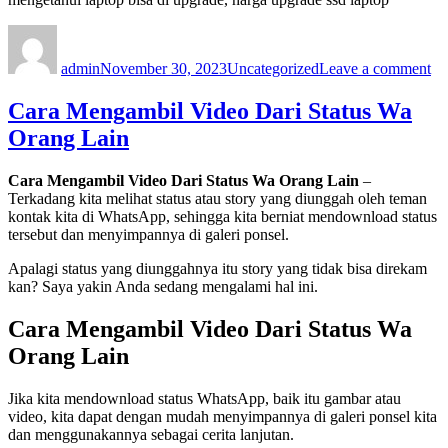
Author
Posted
Categories
on
on
Ca
admin
November 30, 2023
Uncategorized
Leave a comment
Me
La
Bi
Cara Mengambil Video Dari Status Wa
Up
Orang Lain
Ss
Cara Mengambil Video Dari Status Wa Orang Lain
–
Terkadang kita melihat status atau story yang diunggah oleh teman
kontak kita di WhatsApp, sehingga kita berniat mendownload status
tersebut dan menyimpannya di galeri ponsel.
Apalagi status yang diunggahnya itu story yang tidak bisa direkam
kan? Saya yakin Anda sedang mengalami hal ini.
Cara Mengambil Video Dari Status Wa
Orang Lain
Jika kita mendownload status WhatsApp, baik itu gambar atau
video, kita dapat dengan mudah menyimpannya di galeri ponsel kita
dan menggunakannya sebagai cerita lanjutan.