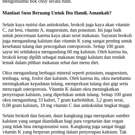
mengonsumsi bok choy secara rutin.
Manfaat Susu Beruang Untuk Ibu Hamil, Amankah?
Selain kaya nutrisi dan antioksidan, brokoli juga kaya akan vitamin
C, zat besi, vitamin A, magnesium, dan potasium. Ini juga baik
untuk pencernaan karena kaya akan serat makanan. Sayuran brokoli
juga mengandung kalsium dan vitamin K yang sangat penting untuk
kesehatan tulang dan pencegahan osteoporosis. Setiap 100 gram
sayur ini setidaknya mengandung 60 mg kalsium. Oleh karena itu,
brokoli kerap dipilih sebagai makanan tinggi kalsium dan rendah
lemak dalam pilihan makanan sehat dan menu diet.
Okra mengandung berbagai mineral seperti potasium, magnesium,
tembaga, seng, fosfor dan kalsium. Oleh karena itu, okra membantu
meningkatkan kepadatan tulang, memperkuat tulang dan gigi serta
mencegah osteoporosis. Vitamin K dalam okra meningkatkan
penyerapan kalsium, yang diperlukan untuk tulang. Setiap 100 gram
okra mengandung 33 kalori, 7 gram karbohidrat, 3,2 gram serat,
0,08 gram kalsium, 18 mg vitamin C dan antioksidan tingkat tinggi.
Selain brokoli dan bayam, daun kangkung juga merupakan sumber
kalsium yang sangat diandalkan bagi para vegetarian dan vegan
yang tidak bisa mengonsumsi susu. Kangkung juga sangat tinggi
vitamin K yang berperan penting dalam penyerapan kalsium. Tak