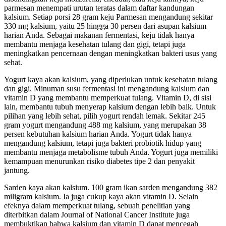
parmesan menempati urutan teratas dalam daftar kandungan
kalsium. Setiap porsi 28 gram keju Parmesan mengandung sekitar
330 mg kalsium, yaitu 25 hingga 30 persen dari asupan kalsium
harian Anda. Sebagai makanan fermentasi, keju tidak hanya
membantu menjaga kesehatan tulang dan gigi, tetapi juga
meningkatkan pencernaan dengan meningkatkan bakteri usus yang
sehat.
Yogurt kaya akan kalsium, yang diperlukan untuk kesehatan tulang
dan gigi. Minuman susu fermentasi ini mengandung kalsium dan
vitamin D yang membantu memperkuat tulang. Vitamin D, di sisi
lain, membantu tubuh menyerap kalsium dengan lebih baik. Untuk
pilihan yang lebih sehat, pilih yogurt rendah lemak. Sekitar 245
gram yogurt mengandung 488 mg kalsium, yang merupakan 38
persen kebutuhan kalsium harian Anda. Yogurt tidak hanya
mengandung kalsium, tetapi juga bakteri probiotik hidup yang
membantu menjaga metabolisme tubuh Anda. Yogurt juga memiliki
kemampuan menurunkan risiko diabetes tipe 2 dan penyakit
jantung.
Sarden kaya akan kalsium. 100 gram ikan sarden mengandung 382
miligram kalsium. Ia juga cukup kaya akan vitamin D. Selain
efeknya dalam memperkuat tulang, sebuah penelitian yang
diterbitkan dalam Journal of National Cancer Institute juga
membuktikan bahwa kalsium dan vitamin D dapat mencegah