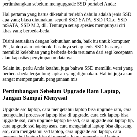
pertimbangkan sebelum mengupgrade SSD portabel Anda:
Hal pertama yang harus diketahui terlebih dahulu adalah jenis SSD
apa yang biasa digunakan, seperti SSD SATA, SSD PCLe, SSD
mSATA, SSD M.2, dll. Tentunya setiap spesies mempunyai ciri
khas yang berbeda-beda.
Disini sesuaikan dengan kebutuhan anda, baik itu untuk komputer,
PC, laptop atau notebook. Pasalnya setiap jenis SSD biasanya
memiliki kelebihan yang berbeda-beda terutama dari segi kecepatan
atau kapasitas penyimpanan datanya.
Selain itu, perlu Anda ketahui juga bahwa SSD memiliki versi yang
berbeda-beda tergantung lapisan yang digunakan. Hal ini juga akan
sangat mempengaruhi penggunaan mis
Pertimbangan Sebelum Upgrade Ram Laptop,
Jangan Sampai Menyesal
Upgrade ssd laptop, cara mengetahui laptop bisa upgrade ram, cara
mengetahui processor laptop bisa di upgrade, cara cek laptop bisa
upgrade ssd, cara upgrade laptop ke ssd, cara upgrade ssd laptop hp,
cara upgrade ssd laptop asus, cara mengetahui laptop bisa dipasang
ssd, cara mengetahui ssd laptop, cara upgrade ssd laptop, cara
mengetahui laptop bisa di upgrade, harga upgrade ssd laptop