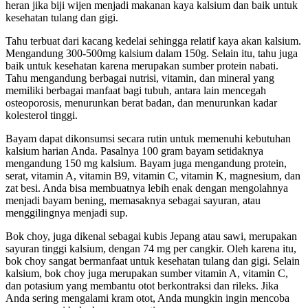
heran jika biji wijen menjadi makanan kaya kalsium dan baik untuk
kesehatan tulang dan gigi.
Tahu terbuat dari kacang kedelai sehingga relatif kaya akan kalsium.
Mengandung 300-500mg kalsium dalam 150g. Selain itu, tahu juga
baik untuk kesehatan karena merupakan sumber protein nabati.
Tahu mengandung berbagai nutrisi, vitamin, dan mineral yang
memiliki berbagai manfaat bagi tubuh, antara lain mencegah
osteoporosis, menurunkan berat badan, dan menurunkan kadar
kolesterol tinggi.
Bayam dapat dikonsumsi secara rutin untuk memenuhi kebutuhan
kalsium harian Anda. Pasalnya 100 gram bayam setidaknya
mengandung 150 mg kalsium. Bayam juga mengandung protein,
serat, vitamin A, vitamin B9, vitamin C, vitamin K, magnesium, dan
zat besi. Anda bisa membuatnya lebih enak dengan mengolahnya
menjadi bayam bening, memasaknya sebagai sayuran, atau
menggilingnya menjadi sup.
Bok choy, juga dikenal sebagai kubis Jepang atau sawi, merupakan
sayuran tinggi kalsium, dengan 74 mg per cangkir. Oleh karena itu,
bok choy sangat bermanfaat untuk kesehatan tulang dan gigi. Selain
kalsium, bok choy juga merupakan sumber vitamin A, vitamin C,
dan potasium yang membantu otot berkontraksi dan rileks. Jika
Anda sering mengalami kram otot, Anda mungkin ingin mencoba