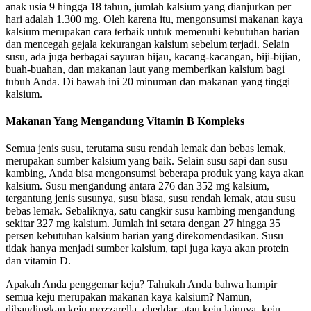
anak usia 9 hingga 18 tahun, jumlah kalsium yang dianjurkan per
hari adalah 1.300 mg. Oleh karena itu, mengonsumsi makanan kaya
kalsium merupakan cara terbaik untuk memenuhi kebutuhan harian
dan mencegah gejala kekurangan kalsium sebelum terjadi. Selain
susu, ada juga berbagai sayuran hijau, kacang-kacangan, biji-bijian,
buah-buahan, dan makanan laut yang memberikan kalsium bagi
tubuh Anda. Di bawah ini 20 minuman dan makanan yang tinggi
kalsium.
Makanan Yang Mengandung Vitamin B Kompleks
Semua jenis susu, terutama susu rendah lemak dan bebas lemak,
merupakan sumber kalsium yang baik. Selain susu sapi dan susu
kambing, Anda bisa mengonsumsi beberapa produk yang kaya akan
kalsium. Susu mengandung antara 276 dan 352 mg kalsium,
tergantung jenis susunya, susu biasa, susu rendah lemak, atau susu
bebas lemak. Sebaliknya, satu cangkir susu kambing mengandung
sekitar 327 mg kalsium. Jumlah ini setara dengan 27 hingga 35
persen kebutuhan kalsium harian yang direkomendasikan. Susu
tidak hanya menjadi sumber kalsium, tapi juga kaya akan protein
dan vitamin D.
Apakah Anda penggemar keju? Tahukah Anda bahwa hampir
semua keju merupakan makanan kaya kalsium? Namun,
dibandingkan keju mozzarella, cheddar, atau keju lainnya, keju