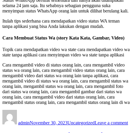
Status WhatsApp bersifat sementara dan hanya akan ditampilkan
selama 24 jam saja. Itu sebabnya sebagian pengguna suka
menyimpan status WhatsApp orang lain untuk dilihat berulang kali.
Itulah tips sederhana cara mendapatkan video status WA teman
tanpa aplikasi yang bisa Anda lakukan dengan mudah.
Cara Membuat Status Wa (story Kata Kata, Gambar, Video)
Topik cara mendapatkan video wa state cara mendapatkan video wa
state tanpa aplikasi cara menyimpan video wa state tanpa aplikasi
Cara mengambil video di status orang lain, cara mengambil video
status wa orang lain, cara mengambil video status orang lain, cara
mengambil video dari status wa orang lain tanpa aplikasi, cara
mengambil video di status wa orang lain, cara mengambil status wa
orang lain, mengambil status wa orang lain, cara mengambil foto
dari status wa orang lain, cara mengambil gambar dari status wa
orang lain, cara mengambil video dari status orang lain, cara
mengambil status orang lain, cara mengambil status orang lain di wa
Author
Posted
Categories
on
on
Ca
admin
November 30, 2023
Uncategorized
Leave a comment
Me
Vi