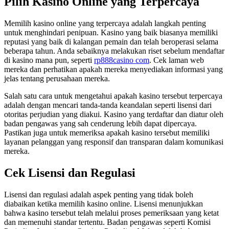
Pilih Kasino Online yang Terpercaya
Memilih kasino online yang terpercaya adalah langkah penting
untuk menghindari penipuan. Kasino yang baik biasanya memiliki
reputasi yang baik di kalangan pemain dan telah beroperasi selama
beberapa tahun. Anda sebaiknya melakukan riset sebelum mendaftar
di kasino mana pun, seperti
rp888casino com
. Cek laman web
mereka dan perhatikan apakah mereka menyediakan informasi yang
jelas tentang perusahaan mereka.
Salah satu cara untuk mengetahui apakah kasino tersebut terpercaya
adalah dengan mencari tanda-tanda keandalan seperti lisensi dari
otoritas perjudian yang diakui. Kasino yang terdaftar dan diatur oleh
badan pengawas yang sah cenderung lebih dapat dipercaya.
Pastikan juga untuk memeriksa apakah kasino tersebut memiliki
layanan pelanggan yang responsif dan transparan dalam komunikasi
mereka.
Cek Lisensi dan Regulasi
Lisensi dan regulasi adalah aspek penting yang tidak boleh
diabaikan ketika memilih kasino online. Lisensi menunjukkan
bahwa kasino tersebut telah melalui proses pemeriksaan yang ketat
dan memenuhi standar tertentu. Badan pengawas seperti Komisi