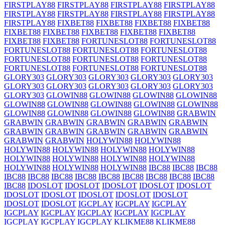
FIRSTPLAY88
FIRSTPLAY88
FIRSTPLAY88
FIRSTPLAY88
FIRSTPLAY88
FIRSTPLAY88
FIRSTPLAY88
FIRSTPLAY88
FIRSTPLAY88
FIXBET88
FIXBET88
FIXBET88
FIXBET88
FIXBET88
FIXBET88
FIXBET88
FIXBET88
FIXBET88
FIXBET88
FIXBET88
FORTUNESLOT88
FORTUNESLOT88
FORTUNESLOT88
FORTUNESLOT88
FORTUNESLOT88
FORTUNESLOT88
FORTUNESLOT88
FORTUNESLOT88
FORTUNESLOT88
FORTUNESLOT88
FORTUNESLOT88
GLORY303
GLORY303
GLORY303
GLORY303
GLORY303
GLORY303
GLORY303
GLORY303
GLORY303
GLORY303
GLORY303
GLOWIN88
GLOWIN88
GLOWIN88
GLOWIN88
GLOWIN88
GLOWIN88
GLOWIN88
GLOWIN88
GLOWIN88
GLOWIN88
GLOWIN88
GLOWIN88
GLOWIN88
GRABWIN
GRABWIN
GRABWIN
GRABWIN
GRABWIN
GRABWIN
GRABWIN
GRABWIN
GRABWIN
GRABWIN
GRABWIN
GRABWIN
GRABWIN
HOLYWIN88
HOLYWIN88
HOLYWIN88
HOLYWIN88
HOLYWIN88
HOLYWIN88
HOLYWIN88
HOLYWIN88
HOLYWIN88
HOLYWIN88
HOLYWIN88
HOLYWIN88
HOLYWIN88
IBC88
IBC88
IBC88
IBC88
IBC88
IBC88
IBC88
IBC88
IBC88
IBC88
IBC88
IBC88
IBC88
IDOSLOT
IDOSLOT
IDOSLOT
IDOSLOT
IDOSLOT
IDOSLOT
IDOSLOT
IDOSLOT
IDOSLOT
IDOSLOT
IDOSLOT
IDOSLOT
IGCPLAY
IGCPLAY
IGCPLAY
IGCPLAY
IGCPLAY
IGCPLAY
IGCPLAY
IGCPLAY
IGCPLAY
IGCPLAY
IGCPLAY
KLIKME88
KLIKME88