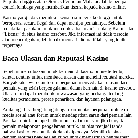
Perjudian Inggris atau Otoritas Perjudian Malta adalah beberapa
contoh lembaga yang memberikan lisensi kepada kasino online.
Kasino yang tidak memiliki lisensi resmi berisiko tinggi untuk
beroperasi secara ilegal dan dapat menipu pemainnya. Sebelum
mendaftar, pastikan untuk memeriksa halaman “Tentang Kami” atau
“Lisensi” di situs kasino tersebut. Jika informasi ini tidak tersedia
atau mencurigakan, lebih baik mencari alternatif lain yang lebih
terpercaya.
Baca Ulasan dan Reputasi Kasino
Sebelum memutuskan untuk bermain di kasino online tertentu,
sangat penting untuk membaca ulasan dan meneliti reputasi mereka.
Banyak situs web dan forum perjudian menyediakan ulasan dari
pemain yang telah berpengalaman dalam bermain di kasino tersebut.
Ulasan ini dapat memberikan wawasan yang berharga tentang
kualitas permainan, proses penarikan, dan layanan pelanggan.
Anda juga bisa bergabung dengan komunitas perjudian online di
media sosial atau forum untuk mendapatkan saran dari pemain lain.
Pastikan untuk memperhatikan pola dalam ulasan; jika banyak
pemain melaporkan pengalaman buruk, itu bisa menjadi tanda
bahwa kasino tersebut tidak dapat dipercaya. Memilih kasino
dengan reputasi baik adalah kunci untuk memastikan pengalaman