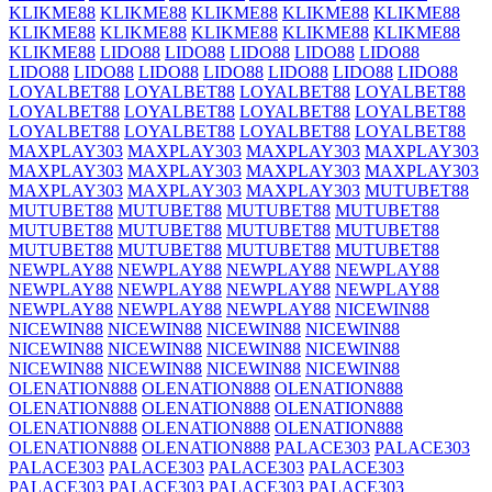
KLIKME88
KLIKME88
KLIKME88
KLIKME88
KLIKME88
KLIKME88
KLIKME88
KLIKME88
KLIKME88
KLIKME88
KLIKME88
LIDO88
LIDO88
LIDO88
LIDO88
LIDO88
LIDO88
LIDO88
LIDO88
LIDO88
LIDO88
LIDO88
LIDO88
LOYALBET88
LOYALBET88
LOYALBET88
LOYALBET88
LOYALBET88
LOYALBET88
LOYALBET88
LOYALBET88
LOYALBET88
LOYALBET88
LOYALBET88
LOYALBET88
MAXPLAY303
MAXPLAY303
MAXPLAY303
MAXPLAY303
MAXPLAY303
MAXPLAY303
MAXPLAY303
MAXPLAY303
MAXPLAY303
MAXPLAY303
MAXPLAY303
MUTUBET88
MUTUBET88
MUTUBET88
MUTUBET88
MUTUBET88
MUTUBET88
MUTUBET88
MUTUBET88
MUTUBET88
MUTUBET88
MUTUBET88
MUTUBET88
MUTUBET88
NEWPLAY88
NEWPLAY88
NEWPLAY88
NEWPLAY88
NEWPLAY88
NEWPLAY88
NEWPLAY88
NEWPLAY88
NEWPLAY88
NEWPLAY88
NEWPLAY88
NICEWIN88
NICEWIN88
NICEWIN88
NICEWIN88
NICEWIN88
NICEWIN88
NICEWIN88
NICEWIN88
NICEWIN88
NICEWIN88
NICEWIN88
NICEWIN88
NICEWIN88
OLENATION888
OLENATION888
OLENATION888
OLENATION888
OLENATION888
OLENATION888
OLENATION888
OLENATION888
OLENATION888
OLENATION888
OLENATION888
PALACE303
PALACE303
PALACE303
PALACE303
PALACE303
PALACE303
PALACE303
PALACE303
PALACE303
PALACE303