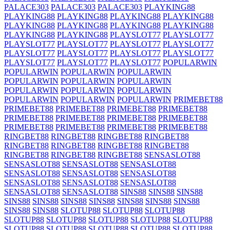
PALACE303
PALACE303
PALACE303
PLAYKING88
PLAYKING88
PLAYKING88
PLAYKING88
PLAYKING88
PLAYKING88
PLAYKING88
PLAYKING88
PLAYKING88
PLAYKING88
PLAYKING88
PLAYSLOT77
PLAYSLOT77
PLAYSLOT77
PLAYSLOT77
PLAYSLOT77
PLAYSLOT77
PLAYSLOT77
PLAYSLOT77
PLAYSLOT77
PLAYSLOT77
PLAYSLOT77
PLAYSLOT77
PLAYSLOT77
POPULARWIN
POPULARWIN
POPULARWIN
POPULARWIN
POPULARWIN
POPULARWIN
POPULARWIN
POPULARWIN
POPULARWIN
POPULARWIN
POPULARWIN
POPULARWIN
POPULARWIN
PRIMEBET88
PRIMEBET88
PRIMEBET88
PRIMEBET88
PRIMEBET88
PRIMEBET88
PRIMEBET88
PRIMEBET88
PRIMEBET88
PRIMEBET88
PRIMEBET88
PRIMEBET88
PRIMEBET88
RINGBET88
RINGBET88
RINGBET88
RINGBET88
RINGBET88
RINGBET88
RINGBET88
RINGBET88
RINGBET88
RINGBET88
RINGBET88
SENSASLOT88
SENSASLOT88
SENSASLOT88
SENSASLOT88
SENSASLOT88
SENSASLOT88
SENSASLOT88
SENSASLOT88
SENSASLOT88
SENSASLOT88
SENSASLOT88
SENSASLOT88
SINS88
SINS88
SINS88
SINS88
SINS88
SINS88
SINS88
SINS88
SINS88
SINS88
SINS88
SINS88
SLOTUP88
SLOTUP88
SLOTUP88
SLOTUP88
SLOTUP88
SLOTUP88
SLOTUP88
SLOTUP88
SLOTUP88
SLOTUP88
SLOTUP88
SLOTUP88
SLOTUP88