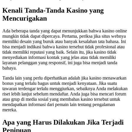
Kenali Tanda-Tanda Kasino yang
Mencurigakan
Ada beberapa tanda yang dapat menunjukkan bahwa kasino online
mungkin tidak dapat dipercaya. Pertama, periksa jika situs webnya
memiliki desain yang buruk atau banyak kesalahan tata bahasa. Ini
bisa menjadi indikasi bahwa kasino tersebut tidak profesional atau
tidak memiliki reputasi yang baik. Selain itu, jika kasino tidak
menyediakan informasi kontak yang jelas atau tidak memiliki
layanan pelanggan yang responsif, ini juga bisa menjadi tanda
bahaya.
Tanda lain yang perlu diperhatikan adalah jika kasino menawarkan
bonus yang terlalu bagus untuk menjadi kenyataan. Jika suatu
tawaran terdengar terlalu menggiurkan, sebaiknya Anda melakukan
riset lebih lanjut sebelum mendaftar. Anda juga bisa mencari forum
atau grup di media sosial yang membahas kasino tersebut untuk
mendapatkan informasi dari pemain lain tentang pengalaman
mereka.
Apa yang Harus Dilakukan Jika Terjadi
Penipuan