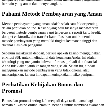
bermain yang aman dan menyenangkan.
Pahami Metode Pembayaran yang Aman
Metode pembayaran yang aman adalah salah satu faktor penting
dalam perjudian online. Kasino yang baik biasanya menawarkan
berbagai metode pembayaran yang terpercaya, seperti kartu kredit,
dompet elektronik, dan transfer bank. Pastikan untuk memilih
metode pembayaran yang memiliki tingkat keamanan tinggi dan
dikenal luas oleh pengguna.
Sebelum melakukan deposit, periksa apakah kasino menggunakan
enkripsi SSL untuk melindungi data keuangan Anda. Ini adalah
teknologi yang menjamin bahwa informasi pribadi dan finansial
Anda tidak akan jatuh ke tangan yang salah. Selain itu, hindari
menggunakan metode pembayaran yang tidak dikenal atau
mencurigakan, karena ini dapat meningkatkan risiko penipuan.
Perhatikan Kebijakan Bonus dan
Promosi
Bonus dan promosi sering kali menjadi daya tarik utama bagi
pemain di kasino online. Namun, penting untuk membaca syarat dan