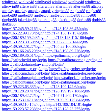
winlive4d
winlive4d
winlive4d
winlive4d
winlive4d
winlive4d
afterwin88
afterwin88
afterwin88
afterwin88
afterwin88
attaplay
attaplay
attaplay
attaplay
attaplay
ringbet88
ringbet88
ringbet88
ringbet88
ringbet88
ringbet88
ringbet88
ringbet88
ringbet88
ringbet88
jokerking88
jokerking88
jokerking88
dorbis88
dorbis88
dorbis88
http://157.245.59.216/login/
http://143.198.86.45/login/
http://165.22.99.173/login/
http://174.138.17.157/login/
http://206.189.159.243/login/
http://178.128.115.106/login/
http://159.223.39.50/login/
http://159.223.37.144/login/
http://139.59.228.27/login/
http://165.22.106.38/login/
http://188.166.245.29/login/
http://143.198.89.226/login/
http://206.189.36.51/login/
https://pafimamuju.org/login/
https://pafipckediri.org/login/
https://pcpafikotasorong.org/login/
https://pafipckotasingkawang.org/login/
https://pafisumenep.org/login/
https://pafipcjember.org/login/
https://pafipcmadiun.org/login/
https://pafitanjungselor.org/login/
https://pafikabnganjuk.org/login/
https://pafipckabjember.org/login/
https://pafipontianak.org/login/
https://pafinganjuk.org/login/
http://159.223.63.33/login/
http://128.199.142.6/login/
http://178.128.20.41/login/
http://128.199.197.188/login/
http://206.189.42.72/login/
http://167.71.209.170/login/
http://103.253.147.184/login/
http://139.59.125.84/login/
http://139.59.110.159/login/
http://143.198.194.191/login/
http://159.223.57.238/login/
http://178.128.23.255/login/