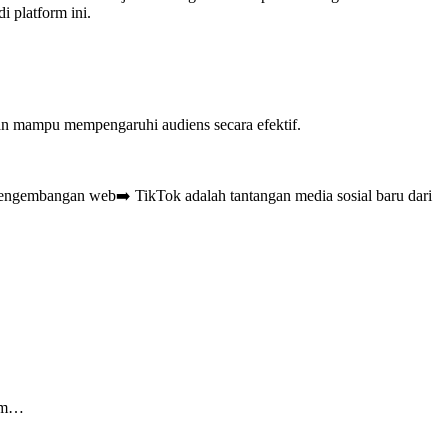
 platform ini.
an mampu mempengaruhi audiens secara efektif.
pengembangan web➡️ TikTok adalah tantangan media sosial baru dari
lam…