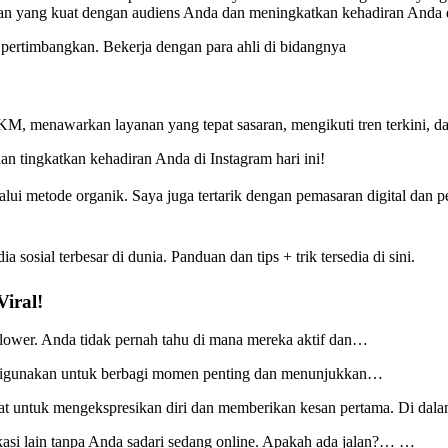
 yang kuat dengan audiens Anda dan meningkatkan kehadiran Anda di
 pertimbangkan. Bekerja dengan para ahli di bidangnya
, menawarkan layanan yang tepat sasaran, mengikuti tren terkini, d
an tingkatkan kehadiran Anda di Instagram hari ini!
ui metode organik. Saya juga tertarik dengan pemasaran digital dan 
sial terbesar di dunia. Panduan dan tips + trik tersedia di sini.
iral!
lower. Anda tidak pernah tahu di mana mereka aktif dan…
ang digunakan untuk berbagi momen penting dan menunjukkan…
empat untuk mengekspresikan diri dan memberikan kesan pertama. Di da
ikasi lain tanpa Anda sadari sedang online. Apakah ada jalan?… …