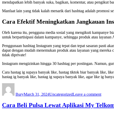
mendapatkan lebih banyak suka, bagikan, komentar, atau pengikut ba
Manfaat lain yang tidak kalah menarik dari hashtag adalah promosi 
Cara Efektif Meningkatkan Jangkauan In
Oleh karena itu, pengguna media sosial yang mengikuti kampanye bi
untuk berpartisipasi dalam kampanye, sehingga produk atau layanan 
Penggunaan hashtag Instagram yang tepat dan tepat sasaran pasti a
dapat dengan mudah menemukan produk atau layanan yang mereka car
tidak diprivate!
Instagram mengizinkan hingga 30 hashtag per postingan. Namun, gu
Cara hastag ig supaya banyak like, hastag tiktok biar banyak like, lik
hastag ig banyak like, hastag ig supaya banyak like, agar like ig banya
Author
Posted
Categories
on
on
Hastag
Bury
March 31, 2024
Uncategorized
Leave a comment
Di
Ig
Agar
Cara Beli Pulsa Lewat Aplikasi My Telkom
Banyak
Like