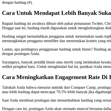
dengan hashtag (#).
Cara Untuk Mendapat Lebih Banyak Suka
Bagian hashtag ini awalnya dibuat oleh pakar pemasaran Twitter, Ch
Hingga saat ini, hashtag masih digunakan untuk menghubungkan diskus
Hashtag sangat memudahkan pengguna untuk menemukan suatu topik. A
memungkinkan pengguna memfilter dan menemukan konten yang relevan
Lantas, apa pentingnya penggunaan hashtag untuk bisnis? Hashtag 
dengan postingan Anda.
Sayangnya, banyak pemilik bisnis atau merek yang melakukan kesal
sedikit pengikut baru. Untuk menghindari hal ini, pastikan Anda me
Cara Meningkatkan Engagement Rate Di 
Tahukah Anda bahwa menurut statistik dari Compare Camp, postingan
atau lebih hashtag dapat mencapai 79,5% lebih banyak jika digabung
Saat Anda membuat postingan dan menambahkan hashtag yang sesuai, An
Dengan cara ini, postingan Anda akan otomatis muncul bersama daft