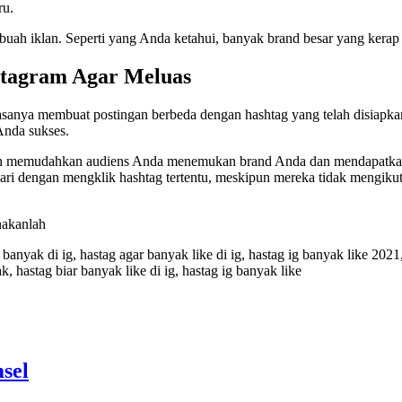
ru.
sebuah iklan. Seperti yang Anda ketahui, banyak brand besar yang ke
stagram Agar Meluas
asanya membuat postingan berbeda dengan hashtag yang telah disiapk
Anda sukses.
kan memudahkan audiens Anda menemukan brand Anda dan mendapatkan le
i dengan mengklik hashtag tertentu, meskipun mereka tidak mengikut
nakanlah
e banyak di ig, hastag agar banyak like di ig, hastag ig banyak like 202
k, hastag biar banyak like di ig, hastag ig banyak like
sel