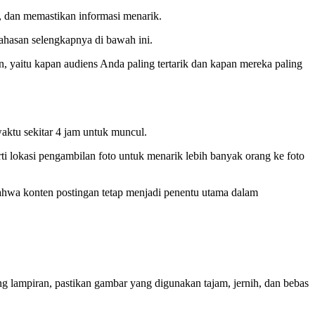
, dan memastikan informasi menarik.
ahasan selengkapnya di bawah ini.
 yaitu kapan audiens Anda paling tertarik dan kapan mereka paling
ktu sekitar 4 jam untuk muncul.
 lokasi pengambilan foto untuk menarik lebih banyak orang ke foto
ahwa konten postingan tetap menjadi penentu utama dalam
g lampiran, pastikan gambar yang digunakan tajam, jernih, dan bebas