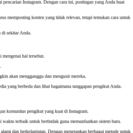
ui pencarian Instagram. Dengan cara ini, postingan yang Anda buat
arus memposting konten yang tidak relevan, tetapi temukan cara untuk
di sekitar Anda.
 mengenai hal tersebut.
.
ungkin akan mengganggu dan mengusir mereka.
dia yang berbeda dan lihat bagaimana tanggapan pengikut Anda.
n komunitas pengikut yang kuat di Instagram.
 waktu terbaik untuk bertindak guna memanfaatkan sistem baru.
 alami dan berkelanjutan. Dengan menerapkan berbagai metode untuk