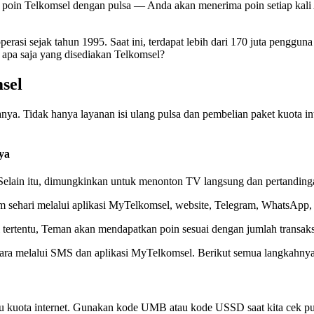
oin Telkomsel dengan pulsa — Anda akan menerima poin setiap kali A
perasi sejak tahun 1995. Saat ini, terdapat lebih dari 170 juta pengg
 apa saja yang disediakan Telkomsel?
sel
a. Tidak hanya layanan isi ulang pulsa dan pembelian paket kuota int
ya
. Selain itu, dimungkinkan untuk menonton TV langsung dan pertanding
jam sehari melalui aplikasi MyTelkomsel, website, Telegram, WhatsApp
ertentu, Teman akan mendapatkan poin sesuai dengan jumlah transaksi
ara melalui SMS dan aplikasi MyTelkomsel. Berikut semua langkahnya
tau kuota internet. Gunakan kode UMB atau kode USSD saat kita cek 