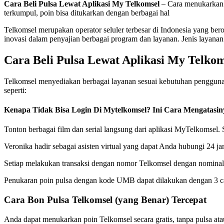
Cara Beli Pulsa Lewat Aplikasi My Telkomsel
– Cara menukarkan p
terkumpul, poin bisa ditukarkan dengan berbagai hal
Telkomsel merupakan operator seluler terbesar di Indonesia yang bero
inovasi dalam penyajian berbagai program dan layanan. Jenis layanan
Cara Beli Pulsa Lewat Aplikasi My Telkom
Telkomsel menyediakan berbagai layanan sesuai kebutuhan penggunany
seperti:
Kenapa Tidak Bisa Login Di Mytelkomsel? Ini Cara Mengatasin
Tonton berbagai film dan serial langsung dari aplikasi MyTelkomsel
Veronika hadir sebagai asisten virtual yang dapat Anda hubungi 24 
Setiap melakukan transaksi dengan nomor Telkomsel dengan nominal t
Penukaran poin pulsa dengan kode UMB dapat dilakukan dengan 3 c
Cara Bon Pulsa Telkomsel (yang Benar) Tercepat
Anda dapat menukarkan poin Telkomsel secara gratis, tanpa pulsa a