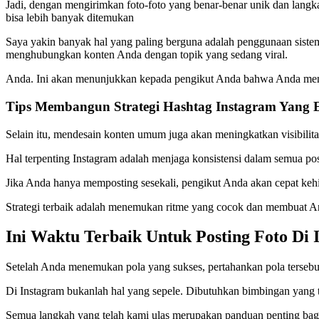
Jadi, dengan mengirimkan foto-foto yang benar-benar unik dan langka 
bisa lebih banyak ditemukan
Saya yakin banyak hal yang paling berguna adalah penggunaan sistem 
menghubungkan konten Anda dengan topik yang sedang viral.
Anda. Ini akan menunjukkan kepada pengikut Anda bahwa Anda mengeta
Tips Membangun Strategi Hashtag Instagram Yang E
Selain itu, mendesain konten umum juga akan meningkatkan visibilit
Hal terpenting Instagram adalah menjaga konsistensi dalam semua pos
Jika Anda hanya memposting sesekali, pengikut Anda akan cepat ke
Strategi terbaik adalah menemukan ritme yang cocok dan membuat A
Ini Waktu Terbaik Untuk Posting Foto Di
Setelah Anda menemukan pola yang sukses, pertahankan pola terseb
Di Instagram bukanlah hal yang sepele. Dibutuhkan bimbingan yang 
Semua langkah yang telah kami ulas merupakan panduan penting bag