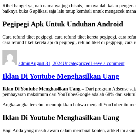
Ribet banget ya, nah namanya juga bisnis, lumayanlah kalau pengerja
baiknya buka 6 aplikasi saja lalu tutup kembali untuk mengecek man
Pegipegi Apk Untuk Unduhan Android
Cara refund tiket pegipegi, cara refund tiket kereta pegipegi, cara refu
cara refund tiket kereta api di pegipegi, refund tiket di pegipegi, cara
Author
Posted
Categories
on
on
Cara
admin
August 31, 2024
Uncategorized
Leave a comment
Refu
Hotel
Di
Iklan Di Youtube Menghasilkan Uang
Pegip
Iklan Di Youtube Menghasilkan Uang
– Dari program Adsense saja
pembayaran maksimum dari YouTube/Google adalah 68% dari seluru
Angka-angka tersebut menunjukkan bahwa menjadi YouTuber itu me
Iklan Di Youtube Menghasilkan Uang
Bagi Anda yang masih awam dalam membuat konten, artikel ini akan 