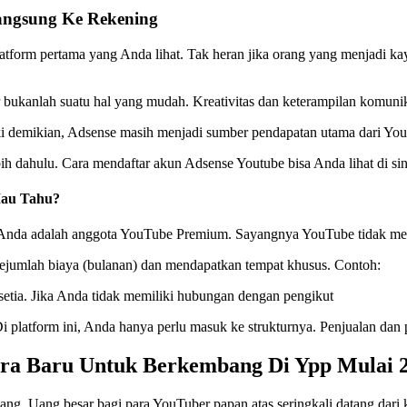
angsung Ke Rekening
atform pertama yang Anda lihat. Tak heran jika orang yang menjadi k
anlah suatu hal yang mudah. Kreativitas dan keterampilan komunikas
i demikian, Adsense masih menjadi sumber pendapatan utama dari Yo
h dahulu. Cara mendaftar akun Adsense Youtube bisa Anda lihat di sin
Mau Tahu?
n Anda adalah anggota YouTube Premium. Sayangnya YouTube tidak me
jumlah biaya (bulanan) dan mendapatkan tempat khusus. Contoh:
 setia. Jika Anda tidak memiliki hubungan dengan pengikut
 Di platform ini, Anda hanya perlu masuk ke strukturnya. Penjualan da
Cara Baru Untuk Berkembang Di Ypp Mulai 
g. Uang besar bagi para YouTuber papan atas seringkali datang dari 