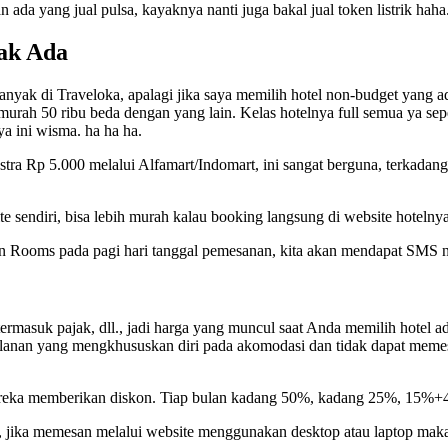
n ada yang jual pulsa, kayaknya nanti juga bakal jual token listrik haha
dak Ada
ih banyak di Traveloka, apalagi jika saya memilih hotel non-budget yan
murah 50 ribu beda dengan yang lain. Kelas hotelnya full semua ya sepe
a ini wisma. ha ha ha.
tra Rp 5.000 melalui Alfamart/Indomart, ini sangat berguna, terkadan
 sendiri, bisa lebih murah kalau booking langsung di website hotelnya
 Rooms pada pagi hari tanggal pemesanan, kita akan mendapat SMS not
rmasuk pajak, dll., jadi harga yang muncul saat Anda memilih hotel ada
alanan yang mengkhususkan diri pada akomodasi dan tidak dapat memes
i mereka memberikan diskon. Tiap bulan kadang 50%, kadang 25%, 15%+
, jika memesan melalui website menggunakan desktop atau laptop maka