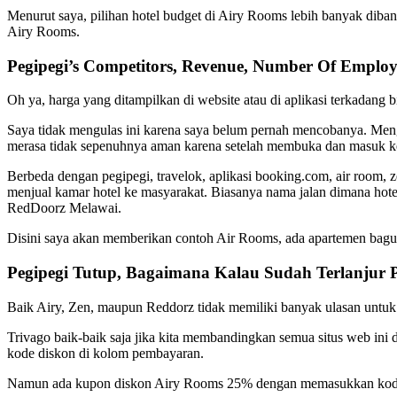
Menurut saya, pilihan hotel budget di Airy Rooms lebih banyak dib
Airy Rooms.
Pegipegi’s Competitors, Revenue, Number Of Employ
Oh ya, harga yang ditampilkan di website atau di aplikasi terkadang
Saya tidak mengulas ini karena saya belum pernah mencobanya. Meng
merasa tidak sepenuhnya aman karena setelah membuka dan masuk ke apl
Berbeda dengan pegipegi, travelok, aplikasi booking.com, air room,
menjual kamar hotel ke masyarakat. Biasanya nama jalan dimana hote
RedDoorz Melawai.
Disini saya akan memberikan contoh Air Rooms, ada apartemen bagus 
Pegipegi Tutup, Bagaimana Kalau Sudah Terlanjur P
Baik Airy, Zen, maupun Reddorz tidak memiliki banyak ulasan untuk h
Trivago baik-baik saja jika kita membandingkan semua situs web ini
kode diskon di kolom pembayaran.
Namun ada kupon diskon Airy Rooms 25% dengan memasukkan ko