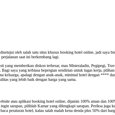
isetujui oleh salah satu situs khusus booking hotel online, jadi saya b
perjalanan saat ini berkembang lagi.
sti yang memberikan diskon terbesar, mau Misteraladin, Pegipegi, Tr
. Bagi saya yang terbiasa bepergian sendirian untuk tugas kerja, piliha
ma keluarga, apalagi dengan anak-anak, minimal hotel dengan **** da
silitas yang lebih baik dengan harga yang sama.
 website atau aplikasi booking hotel online, dijamin 100% aman dan 10
a ingin sarapan, pilihlah Kamar yang dilengkapi sarapan. Periksa juga 
, baca peraturan hotel, kalau salah malah kena denda plus 50% dari harg