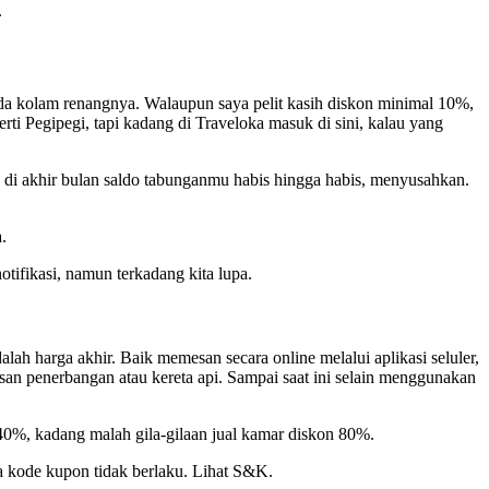
.
g ada kolam renangnya. Walaupun saya pelit kasih diskon minimal 10%,
rti Pegipegi, tapi kadang di Traveloka masuk di sini, kalau yang
g di akhir bulan saldo tabunganmu habis hingga habis, menyusahkan.
.
ifikasi, namun terkadang kita lupa.
lah harga akhir. Baik memesan secara online melalui aplikasi seluler,
an penerbangan atau kereta api. Sampai saat ini selain menggunakan
40%, kadang malah gila-gilaan jual kamar diskon 80%.
 kode kupon tidak berlaku. Lihat S&K.