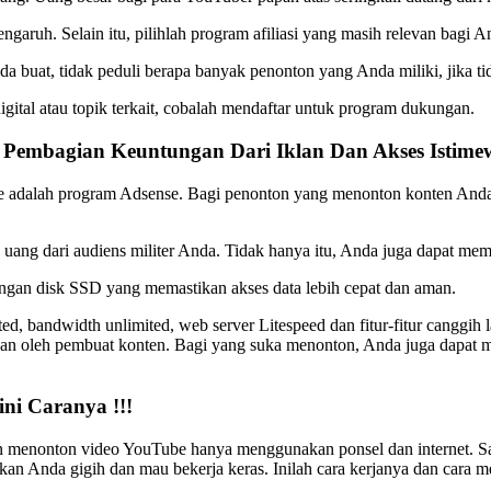
aruh. Selain itu, pilihlah program afiliasi yang masih relevan bagi A
da buat, tidak peduli berapa banyak penonton yang Anda miliki, jika t
ital atau topik terkait, cobalah mendaftar untuk program dukungan.
 Pembagian Keuntungan Dari Iklan Dan Akses Istime
Tube adalah program Adsense. Bagi penonton yang menonton konten A
uang dari audiens militer Anda. Tidak hanya itu, Anda juga dapat me
ngan disk SSD yang memastikan akses data lebih cepat dan aman.
 bandwidth unlimited, web server Litespeed dan fitur-fitur canggih l
an oleh pembuat konten. Bagi yang suka menonton, Anda juga dapat 
ni Caranya !!!
n menonton video YouTube hanya menggunakan ponsel dan internet. 
alkan Anda gigih dan mau bekerja keras. Inilah cara kerjanya dan car