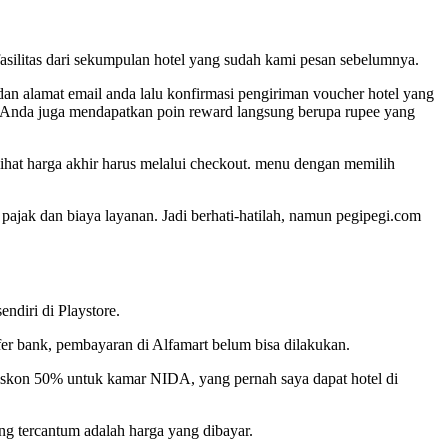
fasilitas dari sekumpulan hotel yang sudah kami pesan sebelumnya.
n alamat email anda lalu konfirmasi pengiriman voucher hotel yang
%. Anda juga mendapatkan poin reward langsung berupa rupee yang
elihat harga akhir harus melalui checkout. menu dengan memilih
jak dan biaya layanan. Jadi berhati-hatilah, namun pegipegi.com
ndiri di Playstore.
fer bank, pembayaran di Alfamart belum bisa dilakukan.
 diskon 50% untuk kamar NIDA, yang pernah saya dapat hotel di
ang tercantum adalah harga yang dibayar.