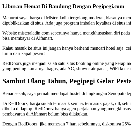
Liburan Hemat Di Bandung Dengan Pegipegi.com
Menurut saya, harga di Misteraladin tergolong moderat, biasanya m
dipublikasikan di situs. Ada juga program imbalan loyalitas di situs 
Website misteraladin.com sepertinya hanya mengkhususkan diri pada 
bisa membayar di Alfamart.
Kalau masuk ke situs ini jangan hanya berhenti mencari hotel saja, ce
turun dari kapal pesiar!
RedDoorz juga menjadi salah satu situs booking online yang kerap men
yang penting kamarnya bagus, ada AC, shower air panas, WiFi kencan
Sambut Ulang Tahun, Pegipegi Gelar Pest
Benar sekali, saya pernah mendapat hostel di lingkungan Senopati 
Di RedDoorz, harga sudah termasuk semua, termasuk pajak, dll, sehin
dibuka di laptop. RedDoorz hanya agen perjalanan yang mengkhususk
pembayaran di Alfamart belum bisa dilakukan.
Dengan RedDoorz, jika memesan 7 hari sebelumnya, diskonnya 25% dan 