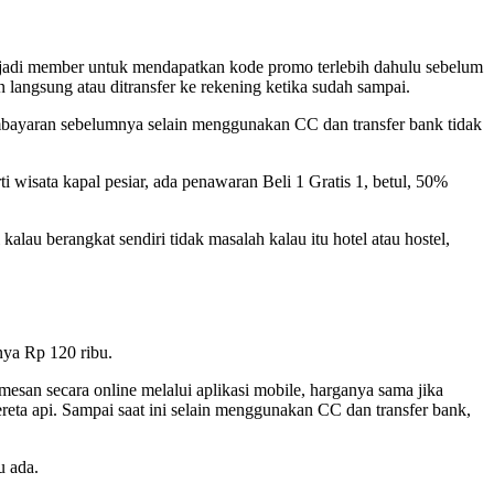
njadi member untuk mendapatkan kode promo terlebih dahulu sebelum
an langsung atau ditransfer ke rekening ketika sudah sampai.
embayaran sebelumnya selain menggunakan CC dan transfer bank tidak
i wisata kapal pesiar, ada penawaran Beli 1 Gratis 1, betul, 50%
lau berangkat sendiri tidak masalah kalau itu hotel atau hostel,
nya Rp 120 ribu.
esan secara online melalui aplikasi mobile, harganya sama jika
ta api. Sampai saat ini selain menggunakan CC dan transfer bank,
u ada.