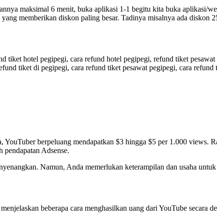
annya maksimal 6 menit, buka aplikasi 1-1 begitu kita buka aplikasi/
a yang memberikan diskon paling besar. Tadinya misalnya ada diskon 2
nd tiket hotel pegipegi, cara refund hotel pegipegi, refund tiket pesawat 
 refund tiket di pegipegi, cara refund tiket pesawat pegipegi, cara refund
nd
egi
, YouTuber berpeluang mendapatkan $3 hingga $5 per 1.000 views. Rat
h pendapatan Adsense.
nyenangkan. Namun, Anda memerlukan keterampilan dan usaha untuk
menjelaskan beberapa cara menghasilkan uang dari YouTube secara det