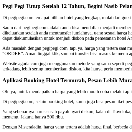
Pegi Pegi Tutup Setelah 12 Tahun, Begini Nasib Pela
Di pegipegi.com terdapat pilihan hotel yang lengkap, mulai dari gues
Saran dari pegipegi.com adalah anda bisa mendaftar menjadi member
dikeluarkan setelah anda mentransfer jumlahnya. uang sesuai harga
dapat diakumulasikan untuk menjadi diskon pada pemesanan hotel An
Ada masalah dengan pegipegi.com, tapi ya, harga yang tertera saat me
“ORDER”. Aman tinggal klik, sampai transfer bisa masuk ke menu ap
Website agoda.com juga menggunakan metode yang sama seperti pegip
terkadang lebih sering memberikan diskon, kita hanya perlu memperha
Aplikasi Booking Hotel Termurah, Pesan Lebih Mur
Oh iya, untuk mendapatkan harga yang lebih murah coba melalui aplika
Di pegipegi.com, selain booking hotel, kamu juga bisa pesan tiket p
Yang sebenarnya harus susah payah nyari diskon, kalau di Traveloka,
menteng, Jakarta hanya 500 ribu.
Dengan Misteraladin, harga yang tertera adalah harga final, berbeda 