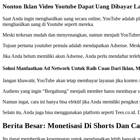
Nonton Iklan Video Youtube Dapat Uang Dibayar L
Saat Anda ingin menghasilkan uang secara online, YouTube adalah pl
menghasilkan uang di Youtube seperti mereka.
Meski terkesan mudah dan menyenangkan, namun menjadi YouTuber buk
Tujuan pertama youtuber pemula adalah mendapatkan Adsense. Mesk
Jika Anda belum memiliki akun Adsense, Anda perlu mendaftar terlebi
Solusi Manfaatkan Ad Network Untuk Raih Cuan Dari Iklan, 
Jangan khawatir, YouTube akan tetap membayar layanan jika konte
Audiens yang ingin “Bergabung” menjadi member harus membayar se
Namun ingat, cara ini hanya bisa efektif jika Anda memiliki pengikut
Selain itu, Anda juga bisa menggunakan platform seperti Tees.co.id.
Berita Besar: Monetisasi Di Shorts Dan 
Itu dapat memberikan kesempatan untuk mendapatkan lebih banyak uan