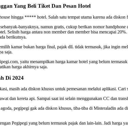
nggan Yang Beli Tiket Dan Pesan Hotel
thouse hingga ***** hotel. Salah satu tempat utama karena ada diskon 
 sebanyak-banyaknya, namun gratis, cukup berikan nomor handphone da
 hotel. Selisih harga antara non member dan member bisa mencapai 20
da berikutnya.
milih kamar bukan harga final, pajak dll. tidak termasuk, jika ingin m
a saja.
egi.com, yaitu menampilkan harga kamar hotel yang belum termasuk pa
tikan harga akhirnya saja.
ah Di 2024
si, masih ada diskon khusus untuk pemesanan melalui aplikasi. Cari se
esawat dan kereta api. Sampai saat ini selain menggunakan CC dan trans
 agoda, pegipegi gak ada diskon khusus, tiba-tiba di Misteraladin ada
dengan Pegipegi yang belum termasuk pajak dan lain-lain. Jadi harga y