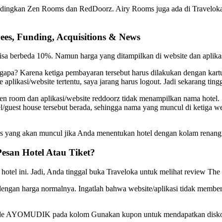
andingkan Zen Rooms dan RedDoorz. Airy Rooms juga ada di Traveloka 
ees, Funding, Acquisitions & News
 bisa berbeda 10%. Namun harga yang ditampilkan di website dan aplika
apa? Karena ketiga pembayaran tersebut harus dilakukan dengan kartu
ikasi/website tertentu, saya jarang harus logout. Jadi sekarang tingg
 zen room dan aplikasi/website reddoorz tidak menampilkan nama hotel.
l/guest house tersebut berada, sehingga nama yang muncul di ketiga w
yang akan muncul jika Anda menentukan hotel dengan kolam renang di J
esan Hotel Atau Tiket?
otel ini. Jadi, Anda tinggal buka Traveloka untuk melihat review The 
 dengan harga normalnya. Ingatlah bahwa website/aplikasi tidak memb
de AYOMUDIK pada kolom Gunakan kupon untuk mendapatkan disk