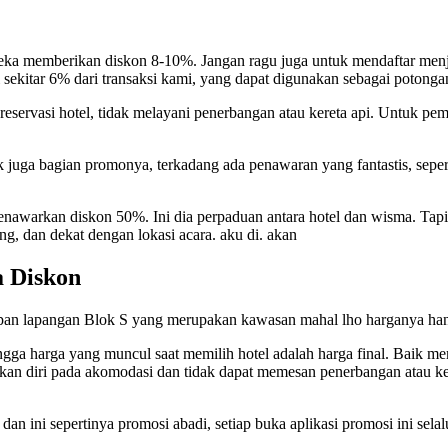
ereka memberikan diskon 8-10%. Jangan ragu juga untuk mendaftar me
ini sekitar 6% dari transaksi kami, yang dapat digunakan sebagai potong
reservasi hotel, tidak melayani penerbangan atau kereta api. Untuk p
k juga bagian promonya, terkadang ada penawaran yang fantastis, sepert
awarkan diskon 50%. Ini dia perpaduan antara hotel dan wisma. Tapi ka
g, dan dekat dengan lokasi acara. aku di. akan
a Diskon
depan lapangan Blok S yang merupakan kawasan mahal lho harganya ha
gga harga yang muncul saat memilih hotel adalah harga final. Baik mem
an diri pada akomodasi dan tidak dapat memesan penerbangan atau kere
ini sepertinya promosi abadi, setiap buka aplikasi promosi ini selal