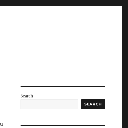
Search
SEARCH
hu