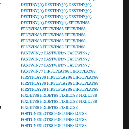
h
DESTINY303
DESTINY303
DESTINY303
DESTINY303
DESTINY303
DESTINY303
DESTINY303
DESTINY303
DESTINY303
DESTINY303
DESTINY303
EPICWIN88
EPICWIN88
EPICWIN88
EPICWIN88
EPICWIN88
EPICWIN88
EPICWIN88
EPICWIN88
EPICWIN88
EPICWIN88
EPICWIN88
EPICWIN88
EPICWIN88
FASTWIN77
FASTWIN77
FASTWIN77
FASTWIN77
FASTWIN77
FASTWIN77
FASTWIN77
FASTWIN77
FASTWIN77
FASTWIN77
FIRSTPLAY88
FIRSTPLAY88
FIRSTPLAY88
FIRSTPLAY88
FIRSTPLAY88
FIRSTPLAY88
FIRSTPLAY88
FIRSTPLAY88
FIRSTPLAY88
FIRSTPLAY88
FIRSTPLAY88
FIXBET88
FIXBET88
FIXBET88
FIXBET88
FIXBET88
FIXBET88
FIXBET88
FIXBET88
a
FIXBET88
FIXBET88
FIXBET88
FORTUNESLOT88
FORTUNESLOT88
FORTUNESLOT88
FORTUNESLOT88
FORTUNESLOT88
FORTUNESLOT88