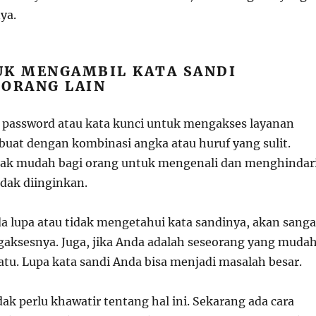
ya.
UK MENGAMBIL KATA SANDI
 ORANG LAIN
 password atau kata kunci untuk mengakses layanan
dibuat dengan kombinasi angka atau huruf yang sulit.
idak mudah bagi orang untuk mengenali dan menghindar
idak diinginkan.
a lupa atau tidak mengetahui kata sandinya, akan sanga
gaksesnya. Juga, jika Anda adalah seseorang yang muda
tu. Lupa kata sandi Anda bisa menjadi masalah besar.
k perlu khawatir tentang hal ini. Sekarang ada cara