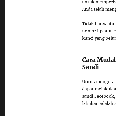
untuk memperba
Anda telah meng
Tidak hanya itu
nomor hp atau e
kunci yang belu
Cara Muda
Sandi
Untuk mengetahu
dapat melakukan
sandi Facebook,
lakukan adalah s