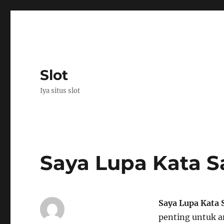
Slot
Iya situs slot
Saya Lupa Kata S
Saya Lupa Kata 
penting untuk a