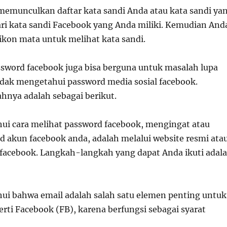
 memunculkan daftar kata sandi Anda atau kata sandi ya
cari kata sandi Facebook yang Anda miliki. Kemudian And
ikon mata untuk melihat kata sandi.
ssword facebook juga bisa berguna untuk masalah lupa
idak mengetahui password media sosial facebook.
nya adalah sebagai berikut.
i cara melihat password facebook, mengingat atau
d akun facebook anda, adalah melalui website resmi ata
i facebook. Langkah-langkah yang dapat Anda ikuti adal
hui bahwa email adalah salah satu elemen penting untuk
erti Facebook (FB), karena berfungsi sebagai syarat