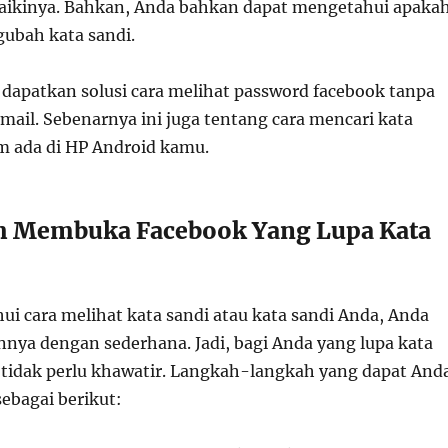
ikinya. Bahkan, Anda bahkan dapat mengetahui apaka
ubah kata sandi.
, dapatkan solusi cara melihat password facebook tanpa
mail. Sebenarnya ini juga tentang cara mencari kata
m ada di HP Android kamu.
h Membuka Facebook Yang Lupa Kata
i cara melihat kata sandi atau kata sandi Anda, Anda
nya dengan sederhana. Jadi, bagi Anda yang lupa kata
 tidak perlu khawatir. Langkah-langkah yang dapat And
ebagai berikut: