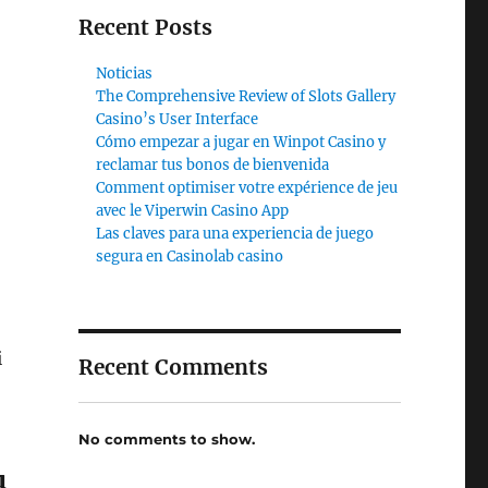
Recent Posts
Noticias
The Comprehensive Review of Slots Gallery
Casino’s User Interface
Cómo empezar a jugar en Winpot Casino y
reclamar tus bonos de bienvenida
Comment optimiser votre expérience de jeu
avec le Viperwin Casino App
Las claves para una experiencia de juego
segura en Casinolab casino
i
Recent Comments
No comments to show.
u