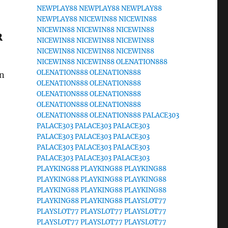
NEWPLAY88
NEWPLAY88
NEWPLAY88
NEWPLAY88
NICEWIN88
NICEWIN88
NICEWIN88
NICEWIN88
NICEWIN88
R
NICEWIN88
NICEWIN88
NICEWIN88
NICEWIN88
NICEWIN88
NICEWIN88
NICEWIN88
NICEWIN88
OLENATION888
OLENATION888
OLENATION888
n
OLENATION888
OLENATION888
OLENATION888
OLENATION888
OLENATION888
OLENATION888
OLENATION888
OLENATION888
PALACE303
PALACE303
PALACE303
PALACE303
PALACE303
PALACE303
PALACE303
PALACE303
PALACE303
PALACE303
PALACE303
PALACE303
PALACE303
PLAYKING88
PLAYKING88
PLAYKING88
PLAYKING88
PLAYKING88
PLAYKING88
PLAYKING88
PLAYKING88
PLAYKING88
PLAYKING88
PLAYKING88
PLAYSLOT77
PLAYSLOT77
PLAYSLOT77
PLAYSLOT77
PLAYSLOT77
PLAYSLOT77
PLAYSLOT77