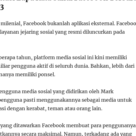
23
milenial, Facebook bukanlah aplikasi eksternal. Facebo
layanan jejaring sosial yang resmi diluncurkan pada
erapa tahun, platform media sosial ini kini memiliki
miliar pengguna aktif di seluruh dunia. Bahkan, lebih dari
anya memiliki ponsel.
pengguna media sosial yang didirikan oleh Mark
 pengguna pasti menggunakannya sebagai media untuk
asi dengan kerabat, teman atau orang lain.
r yang ditawarkan Facebook membuat para penggunanya
tkannya secara maksimal. Namun, terkadang ada yang