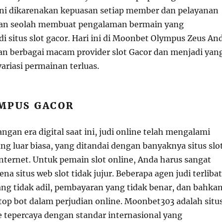
 ini dikarenakan kepuasan setiap member dan pelayanan
kan seolah membuat pengalaman bermain yang
 situs slot gacor. Hari ini di Moonbet Olympus Zeus An
n berbagai macam provider slot Gacor dan menjadi yan
ariasi permainan terluas.
MPUS GACOR
an era digital saat ini, judi online telah mengalami
g luar biasa, yang ditandai dengan banyaknya situs slo
internet. Untuk pemain slot online, Anda harus sangat
ena situs web slot tidak jujur. Beberapa agen judi terlibat
ang tidak adil, pembayaran yang tidak benar, dan bahka
p bot dalam perjudian online. Moonbet303 adalah situ
 tepercaya dengan standar internasional yang