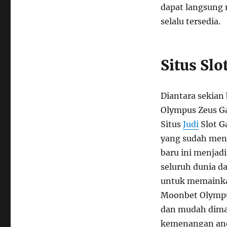
dapat langsung
selalu tersedia.
Situs Slo
Diantara sekia
Olympus Zeus Ga
Situs
Judi
Slot G
yang sudah meng
baru ini menjad
seluruh dunia d
untuk memainka
Moonbet Olympus
dan mudah dimai
kemenangan anda