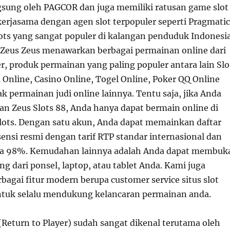
angsung oleh PAGCOR dan juga memiliki ratusan game slot
kerjasama dengan agen slot terpopuler seperti Pragmatic
lots yang sangat populer di kalangan penduduk Indonesia
, Zeus Zeus menawarkan berbagai permainan online dari
r, produk permainan yang paling populer antara lain Slo
a Online, Casino Online, Togel Online, Poker QQ Online
 permainan judi online lainnya. Tentu saja, jika Anda
n Zeus Slots 88, Anda hanya dapat bermain online di
Slots. Dengan satu akun, Anda dapat memainkan daftar
isensi resmi dengan tarif RTP standar internasional dan
gga 98%. Kemudahan lainnya adalah Anda dapat membuk
ng dari ponsel, laptop, atau tablet Anda. Kami juga
agai fitur modern berupa customer service situs slot
ntuk selalu mendukung kelancaran permainan anda.
 (Return to Player) sudah sangat dikenal terutama oleh