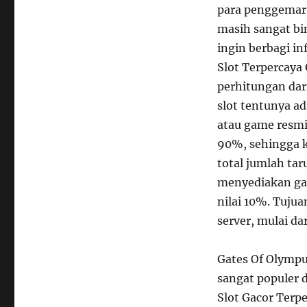
para penggemar 
masih sangat bin
ingin berbagi i
Slot Terpercaya 
perhitungan dar
slot tentunya a
atau game resmi 
90%, sehingga 
total jumlah t
menyediakan ga
nilai 10%. Tuju
server, mulai d
Gates Of Olympu
sangat populer d
Slot Gacor Terp