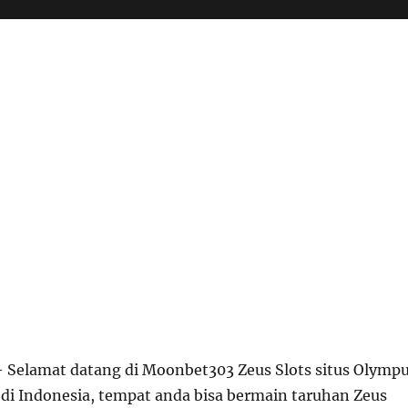
 Selamat datang di Moonbet303 Zeus Slots situs Olymp
 di Indonesia, tempat anda bisa bermain taruhan Zeus