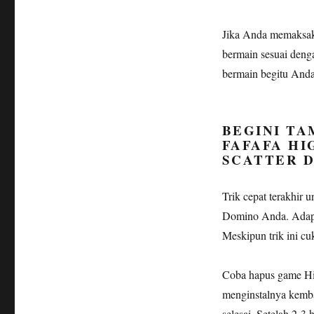
Jika Anda memaksaka
bermain sesuai deng
bermain begitu And
BEGINI T
FAFAFA HI
SCATTER D
Trik cepat terakhir
Domino Anda. Adapun 
Meskipun trik ini c
Coba hapus game Hig
menginstalnya kemb
selesai. Setelah 2-3