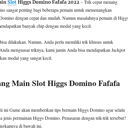
– Trik cepat menang
ain
Slot
Higgs Domino Fafafa 2022
no sangat penting bagi beberapa pemain untuk memenangkan
 Domino dengan cepat dan mudah. Namun masalahnya pemain di Higg
endapatkan banyak chip dengan modal yang kecil.
 bisa dilakukan. Namun, Anda perlu memiliki trik khusus untuk
Anda menguasai triknya, kami jamin Anda bisa mendapatkan Jackpot
an modal yang sangat kecil.
ng Main Slot Higgs Domino Fafafa
i ini Game akan memberikan tips bermain Higgs Domino agar selalu
a jenis permainan Higgs Domino. Penasaran dengan trik-trik tersebut?
engkapnya di bawah ini.