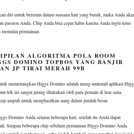
n diri untuk bermain dalam suasana hati yang buruk, maka Anda aka
an passion Anda. Chip Anda bisa cepat habis karena Anda ingin terus
a memulai permainan.
AMPILAN ALGORITMA POLA ROOM
GGS DOMINO TOPBOS YANG BANJIR
AN JP TIRAI MERAH 99B
 untuk memenangkan Higgs Domino adalah meng-uninstall aplikasi Higg
trik ini sangat jarang dilakukan oleh para pemain di luar sana.
ukup ampuh untuk menghasilkan uang dalam jumlah besar.
gs Domino Anda selama beberapa hari, setelah itu Anda dapat
ali. Simpan beberapa chip sebelum permainan Higgs Domino Anda
 hari setelah penghapusan, coba unduh kembali game tersebut dan instal.