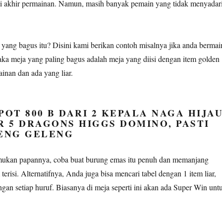
 akhir permainan. Namun, masih banyak pemain yang tidak menyadar
a yang bagus itu? Disini kami berikan contoh misalnya jika anda bermai
 meja yang paling bagus adalah meja yang diisi dengan item golden
inan dan ada yang liar.
POT 800 B DARI 2 KEPALA NAGA HIJA
R 5 DRAGONS HIGGS DOMINO, PASTI
LENG GELENG
ukan papannya, coba buat burung emas itu penuh dan memanjang
erisi. Alternatifnya, Anda juga bisa mencari tabel dengan 1 item liar,
engan setiap huruf. Biasanya di meja seperti ini akan ada Super Win unt