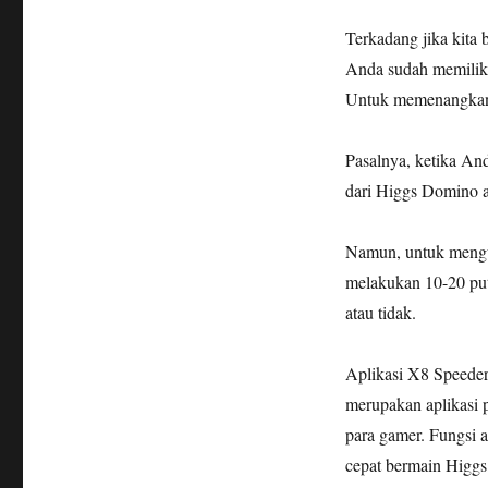
Terkadang jika kita 
Anda sudah memiliki
Untuk memenangkan 
Pasalnya, ketika An
dari Higgs Domino 
Namun, untuk mengub
melakukan 10-20 pu
atau tidak.
Aplikasi X8 Speeder
merupakan aplikasi 
para gamer. Fungsi 
cepat bermain Higgs