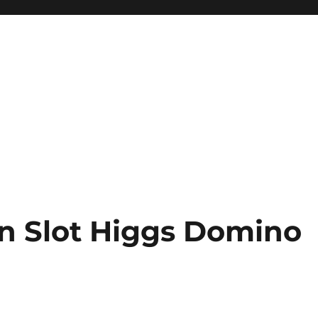
n Slot Higgs Domino