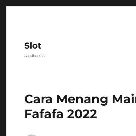
Slot
Iya situs slot
Cara Menang Mai
Fafafa 2022