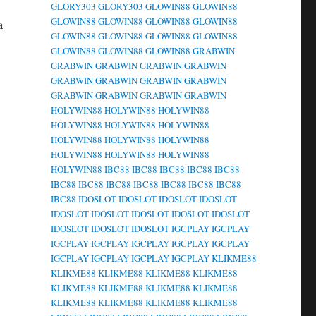
GLORY303
GLORY303
GLOWIN88
GLOWIN88
GLOWIN88
GLOWIN88
GLOWIN88
GLOWIN88
a
GLOWIN88
GLOWIN88
GLOWIN88
GLOWIN88
GLOWIN88
GLOWIN88
GLOWIN88
GRABWIN
GRABWIN
GRABWIN
GRABWIN
GRABWIN
GRABWIN
GRABWIN
GRABWIN
GRABWIN
GRABWIN
GRABWIN
GRABWIN
GRABWIN
HOLYWIN88
HOLYWIN88
HOLYWIN88
HOLYWIN88
HOLYWIN88
HOLYWIN88
HOLYWIN88
HOLYWIN88
HOLYWIN88
HOLYWIN88
HOLYWIN88
HOLYWIN88
HOLYWIN88
IBC88
IBC88
IBC88
IBC88
IBC88
IBC88
IBC88
IBC88
IBC88
IBC88
IBC88
IBC88
IBC88
IDOSLOT
IDOSLOT
IDOSLOT
IDOSLOT
IDOSLOT
IDOSLOT
IDOSLOT
IDOSLOT
IDOSLOT
IDOSLOT
IDOSLOT
IDOSLOT
IGCPLAY
IGCPLAY
IGCPLAY
IGCPLAY
IGCPLAY
IGCPLAY
IGCPLAY
IGCPLAY
IGCPLAY
IGCPLAY
IGCPLAY
KLIKME88
KLIKME88
KLIKME88
KLIKME88
KLIKME88
KLIKME88
KLIKME88
KLIKME88
KLIKME88
KLIKME88
KLIKME88
KLIKME88
KLIKME88