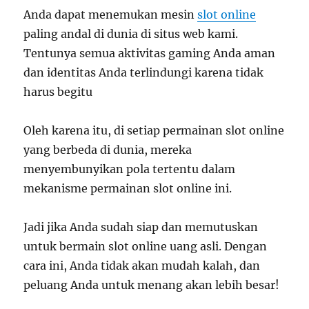
Anda dapat menemukan mesin
slot online
paling andal di dunia di situs web kami.
Tentunya semua aktivitas gaming Anda aman
dan identitas Anda terlindungi karena tidak
harus begitu
Oleh karena itu, di setiap permainan slot online
yang berbeda di dunia, mereka
menyembunyikan pola tertentu dalam
mekanisme permainan slot online ini.
Jadi jika Anda sudah siap dan memutuskan
untuk bermain slot online uang asli. Dengan
cara ini, Anda tidak akan mudah kalah, dan
peluang Anda untuk menang akan lebih besar!