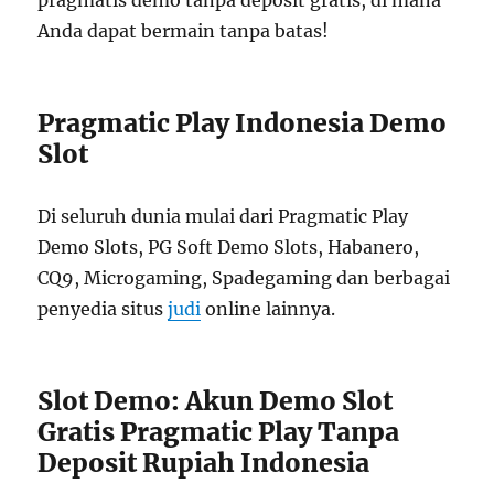
pragmatis demo tanpa deposit gratis, di mana
Anda dapat bermain tanpa batas!
Pragmatic Play Indonesia Demo
Slot
Di seluruh dunia mulai dari Pragmatic Play
Demo Slots, PG Soft Demo Slots, Habanero,
CQ9, Microgaming, Spadegaming dan berbagai
penyedia situs
judi
online lainnya.
Slot Demo: Akun Demo Slot
Gratis Pragmatic Play Tanpa
Deposit Rupiah Indonesia