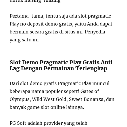
untuk masing-masing
Pertama-tama, tentu saja ada slot pragmatic
Play no deposit demo gratis, yaitu Anda dapat
bermain secara gratis di situs ini. Penyedia
yang satu ini
Slot Demo Pragmatic Play Gratis Anti
Lag Dengan Permainan Terlengkap
Dari slot demo gratis Pragmatic Play muncul
beberapa nama populer seperti Gates of
Olympus, Wild West Gold, Sweet Bonanza, dan
banyak game slot online lainnya.
PG Soft adalah provider yang telah