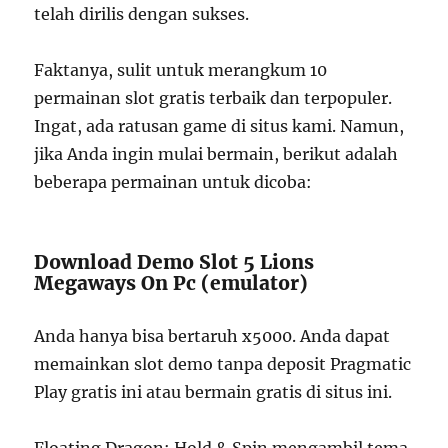
telah dirilis dengan sukses.
Faktanya, sulit untuk merangkum 10
permainan slot gratis terbaik dan terpopuler.
Ingat, ada ratusan game di situs kami. Namun,
jika Anda ingin mulai bermain, berikut adalah
beberapa permainan untuk dicoba:
Download Demo Slot 5 Lions
Megaways On Pc (emulator)
Anda hanya bisa bertaruh x5000. Anda dapat
memainkan slot demo tanpa deposit Pragmatic
Play gratis ini atau bermain gratis di situs ini.