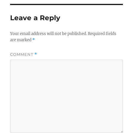
Leave a Reply
Your email address will not be published.
Required fields
are marked
*
COMMENT
*