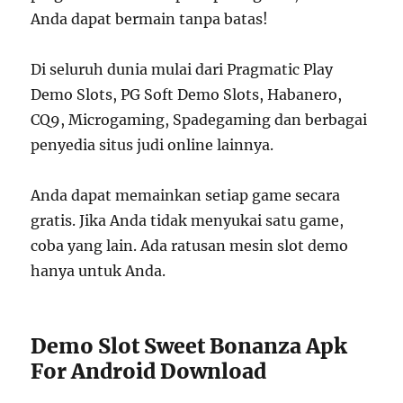
Anda dapat bermain tanpa batas!
Di seluruh dunia mulai dari Pragmatic Play
Demo Slots, PG Soft Demo Slots, Habanero,
CQ9, Microgaming, Spadegaming dan berbagai
penyedia situs judi online lainnya.
Anda dapat memainkan setiap game secara
gratis. Jika Anda tidak menyukai satu game,
coba yang lain. Ada ratusan mesin slot demo
hanya untuk Anda.
Demo Slot Sweet Bonanza Apk
For Android Download