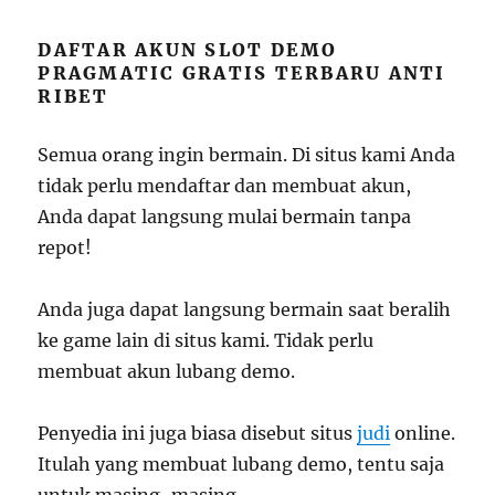
DAFTAR AKUN SLOT DEMO
PRAGMATIC GRATIS TERBARU ANTI
RIBET
Semua orang ingin bermain. Di situs kami Anda
tidak perlu mendaftar dan membuat akun,
Anda dapat langsung mulai bermain tanpa
repot!
Anda juga dapat langsung bermain saat beralih
ke game lain di situs kami. Tidak perlu
membuat akun lubang demo.
Penyedia ini juga biasa disebut situs
judi
online.
Itulah yang membuat lubang demo, tentu saja