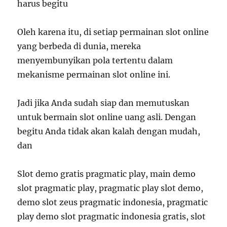
harus begitu
Oleh karena itu, di setiap permainan slot online
yang berbeda di dunia, mereka
menyembunyikan pola tertentu dalam
mekanisme permainan slot online ini.
Jadi jika Anda sudah siap dan memutuskan
untuk bermain slot online uang asli. Dengan
begitu Anda tidak akan kalah dengan mudah,
dan
Slot demo gratis pragmatic play, main demo
slot pragmatic play, pragmatic play slot demo,
demo slot zeus pragmatic indonesia, pragmatic
play demo slot pragmatic indonesia gratis, slot