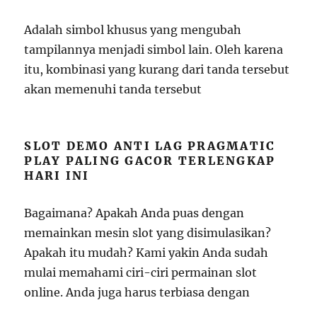
Adalah simbol khusus yang mengubah
tampilannya menjadi simbol lain. Oleh karena
itu, kombinasi yang kurang dari tanda tersebut
akan memenuhi tanda tersebut
SLOT DEMO ANTI LAG PRAGMATIC
PLAY PALING GACOR TERLENGKAP
HARI INI
Bagaimana? Apakah Anda puas dengan
memainkan mesin slot yang disimulasikan?
Apakah itu mudah? Kami yakin Anda sudah
mulai memahami ciri-ciri permainan slot
online. Anda juga harus terbiasa dengan