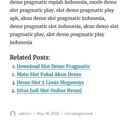
demo pragmatic rupiah indonesia, mode demo
slot pragmatic play, slot demo pragmatic play
apk, akun demo slot pragmatic indonesia,
demo pragmatic slot indonesia, akun demo slot
pragmatic play, slot demo pragmatic play
indonesia
Related Posts:
Download Slot Demo Pragmatic
Main Slot Pakai Akun Demo
Demo Slot 5 Lions Megaways
Situs Judi Slot Online Resmi
Author
Posted
Categories
admin
May 18, 2023
Uncategorized
on