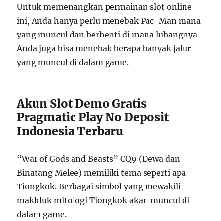
Untuk memenangkan permainan slot online
ini, Anda hanya perlu menebak Pac-Man mana
yang muncul dan berhenti di mana lubangnya.
Anda juga bisa menebak berapa banyak jalur
yang muncul di dalam game.
Akun Slot Demo Gratis
Pragmatic Play No Deposit
Indonesia Terbaru
“War of Gods and Beasts” CQ9 (Dewa dan
Binatang Melee) memiliki tema seperti apa
Tiongkok. Berbagai simbol yang mewakili
makhluk mitologi Tiongkok akan muncul di
dalam game.