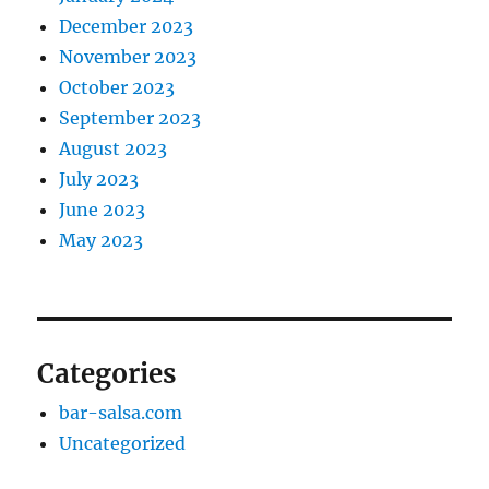
December 2023
November 2023
October 2023
September 2023
August 2023
July 2023
June 2023
May 2023
Categories
bar-salsa.com
Uncategorized