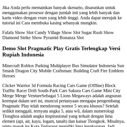
Jika Anda perlu memainkan banyak skenario, disarankan untuk
menggunakan prosesor dengan jumlah inti yang lebih banyak dan
kartu video dengan vram yang lebih tinggi. Anda dapat merujuk ke
tutorial ini Cara membuka kasing sebanyak mungkin.
Fafafa Show Slot Candy Village Show Slot Sugar Rush Show
Diamond Strike Show Pyramid Bonanza Slot
Demo Slot Pragmatic Play Gratis Terlengkap Versi
Rupiah Indonesia
Minecraft Roblox Parking Multiplayer Bus Simulator Indonesia Sun
Smash Dragon City Mobile Craftsman: Building Craft Fire Emblem
Heroes
Clicker Warrior 3d Formula Racing Cars Game (Offline) Block
Traffiic Racer Drift South-Park Cars Sakura Cars Game Mini City
Merge Merge VentureSebagai 5 Lions Megaways adalah angsuran
keempat dalam seri ini, muncul pertanyaan mengapa pengembang
Pragmatic Play telah mendorong nomor 5 secara khusus? Setelah
sedikit menggali, ternyata angka 5, atau wǔ, dalam numerologi
Tionghoa adalah angka inspirasional yang terkait dengan lima
elemen (api, air, kayu, logam, tanah) dan kaisar Tiongkok. Misalnya,
pintu masuk ke Kota Terlarang memiliki lima lengkungan. Jadi