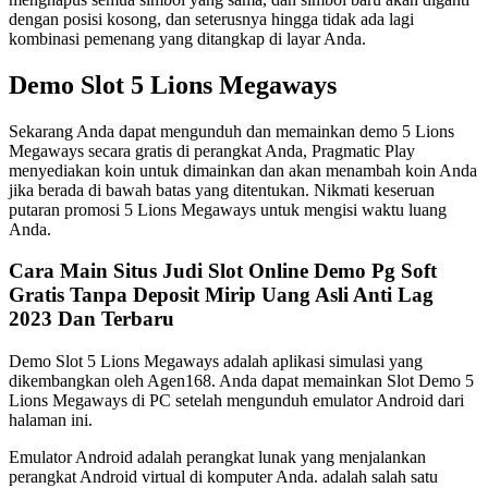
dengan posisi kosong, dan seterusnya hingga tidak ada lagi
kombinasi pemenang yang ditangkap di layar Anda.
Demo Slot 5 Lions Megaways
Sekarang Anda dapat mengunduh dan memainkan demo 5 Lions
Megaways secara gratis di perangkat Anda, Pragmatic Play
menyediakan koin untuk dimainkan dan akan menambah koin Anda
jika berada di bawah batas yang ditentukan. Nikmati keseruan
putaran promosi 5 Lions Megaways untuk mengisi waktu luang
Anda.
Cara Main Situs Judi Slot Online Demo Pg Soft
Gratis Tanpa Deposit Mirip Uang Asli Anti Lag
2023 Dan Terbaru
Demo Slot 5 Lions Megaways adalah aplikasi simulasi yang
dikembangkan oleh Agen168. Anda dapat memainkan Slot Demo 5
Lions Megaways di PC setelah mengunduh emulator Android dari
halaman ini.
Emulator Android adalah perangkat lunak yang menjalankan
perangkat Android virtual di komputer Anda. adalah salah satu