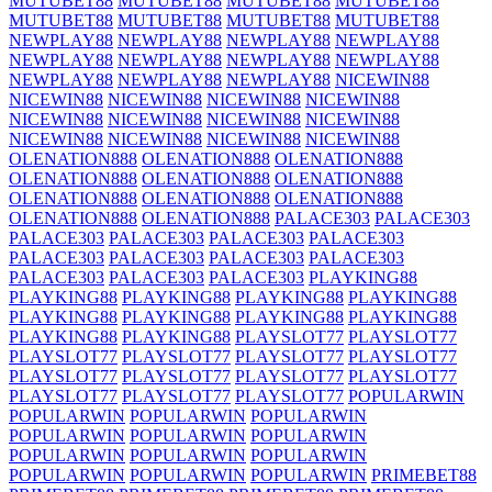
MUTUBET88
MUTUBET88
MUTUBET88
MUTUBET88
MUTUBET88
MUTUBET88
MUTUBET88
MUTUBET88
NEWPLAY88
NEWPLAY88
NEWPLAY88
NEWPLAY88
NEWPLAY88
NEWPLAY88
NEWPLAY88
NEWPLAY88
NEWPLAY88
NEWPLAY88
NEWPLAY88
NICEWIN88
NICEWIN88
NICEWIN88
NICEWIN88
NICEWIN88
NICEWIN88
NICEWIN88
NICEWIN88
NICEWIN88
NICEWIN88
NICEWIN88
NICEWIN88
NICEWIN88
OLENATION888
OLENATION888
OLENATION888
OLENATION888
OLENATION888
OLENATION888
OLENATION888
OLENATION888
OLENATION888
OLENATION888
OLENATION888
PALACE303
PALACE303
PALACE303
PALACE303
PALACE303
PALACE303
PALACE303
PALACE303
PALACE303
PALACE303
PALACE303
PALACE303
PALACE303
PLAYKING88
PLAYKING88
PLAYKING88
PLAYKING88
PLAYKING88
PLAYKING88
PLAYKING88
PLAYKING88
PLAYKING88
PLAYKING88
PLAYKING88
PLAYSLOT77
PLAYSLOT77
PLAYSLOT77
PLAYSLOT77
PLAYSLOT77
PLAYSLOT77
PLAYSLOT77
PLAYSLOT77
PLAYSLOT77
PLAYSLOT77
PLAYSLOT77
PLAYSLOT77
PLAYSLOT77
POPULARWIN
POPULARWIN
POPULARWIN
POPULARWIN
POPULARWIN
POPULARWIN
POPULARWIN
POPULARWIN
POPULARWIN
POPULARWIN
POPULARWIN
POPULARWIN
POPULARWIN
PRIMEBET88