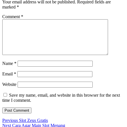
Your email address will not be published.
Required fields are
marked
*
Comment
*
Name
*
Email
*
Website
Save my name, email, and website in this browser for the next
time I comment.
Post
Previous
Previous
Slot Zeus Gratis
Next
post:
Next
Cara Agar Main Slot Menang