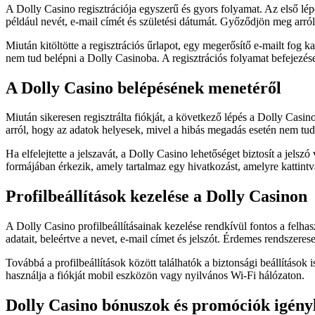
A Dolly Casino regisztrációja egyszerű és gyors folyamat. Az első lépé
például nevét, e-mail címét és születési dátumát. Győződjön meg arró
Miután kitöltötte a regisztrációs űrlapot, egy megerősítő e-mailt fog ka
nem tud belépni a Dolly Casinoba. A regisztrációs folyamat befejezése
A Dolly Casino belépésének menetéről
Miután sikeresen regisztrálta fiókját, a következő lépés a Dolly Casi
arról, hogy az adatok helyesek, mivel a hibás megadás esetén nem tud
Ha elfelejtette a jelszavát, a Dolly Casino lehetőséget biztosít a jelszó
formájában érkezik, amely tartalmaz egy hivatkozást, amelyre kattintva 
Profilbeállítások kezelése a Dolly Casinon
A Dolly Casino profilbeállításainak kezelése rendkívül fontos a felhas
adatait, beleértve a nevet, e-mail címet és jelszót. Érdemes rendszeres
Továbbá a profilbeállítások között találhatók a biztonsági beállítások 
használja a fiókját mobil eszközön vagy nyilvános Wi-Fi hálózaton.
Dolly Casino bónuszok és promóciók igény