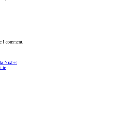
me I comment.
 da Nixbet
trie