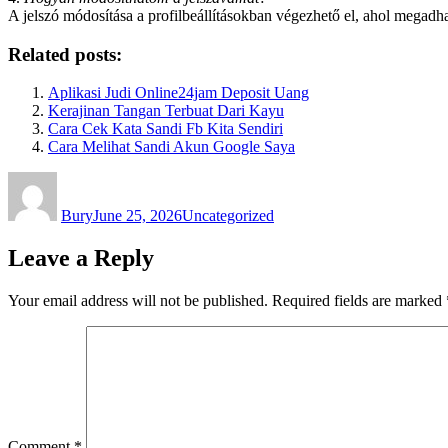
A jelszó módosítása a profilbeállításokban végezhető el, ahol megadhat
Related posts:
Aplikasi Judi Online24jam Deposit Uang
Kerajinan Tangan Terbuat Dari Kayu
Cara Cek Kata Sandi Fb Kita Sendiri
Cara Melihat Sandi Akun Google Saya
Author
Posted
Categories
on
Bury
June 25, 2026
Uncategorized
Leave a Reply
Your email address will not be published.
Required fields are marked
Comment
*