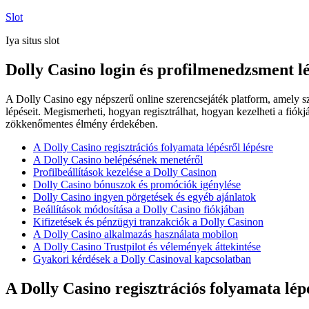
Skip
Slot
to
Iya situs slot
content
Dolly Casino login és profilmenedzsment lé
A Dolly Casino egy népszerű online szerencsejáték platform, amely s
lépéseit. Megismerheti, hogyan regisztrálhat, hogyan kezelheti a fió
zökkenőmentes élmény érdekében.
A Dolly Casino regisztrációs folyamata lépésről lépésre
A Dolly Casino belépésének menetéről
Profilbeállítások kezelése a Dolly Casinon
Dolly Casino bónuszok és promóciók igénylése
Dolly Casino ingyen pörgetések és egyéb ajánlatok
Beállítások módosítása a Dolly Casino fiókjában
Kifizetések és pénzügyi tranzakciók a Dolly Casinon
A Dolly Casino alkalmazás használata mobilon
A Dolly Casino Trustpilot és vélemények áttekintése
Gyakori kérdések a Dolly Casinoval kapcsolatban
A Dolly Casino regisztrációs folyamata lép