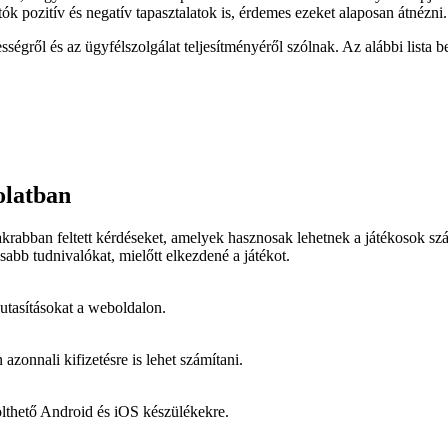
tók pozitív és negatív tapasztalatok is, érdemes ezeket alaposan átnézni.
ességről és az ügyfélszolgálat teljesítményéről szólnak. Az alábbi list
olatban
rabban feltett kérdéseket, amelyek hasznosak lehetnek a játékosok szám
sabb tudnivalókat, mielőtt elkezdené a játékot.
 utasításokat a weboldalon.
 azonnali kifizetésre is lehet számítani.
ölthető Android és iOS készülékekre.