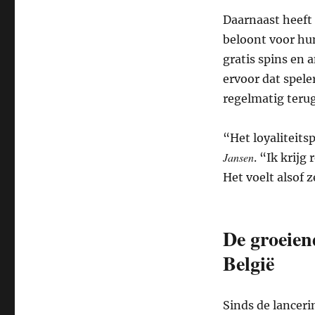
Daarnaast heeft 
beloont voor hun
gratis spins en 
ervoor dat spel
regelmatig terug
“Het loyaliteits
Jansen
. “Ik krijg
Het voelt alsof 
De groeien
België
Sinds de lanceri