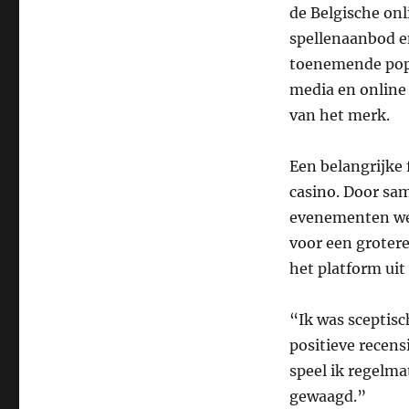
de Belgische on
spellenaanbod en
toenemende popul
media en online
van het merk.
Een belangrijke 
casino. Door sa
evenementen wet
voor een groter
het platform uit
“Ik was sceptisc
positieve recens
speel ik regelma
gewaagd.”