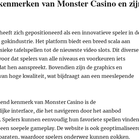
kenmerken van Monster Casino en zij
eeft zich gepositioneerd als een innovatieve speler in d
 gokindustrie. Het platform biedt een breed scala aan
sieke tafelspellen tot de nieuwste video slots. Dit diverse
oor dat spelers van alle niveaus en voorkeuren iets
at hen aanspreekt. Bovendien zijn de graphics en
van hoge kwaliteit, wat bijdraagt aan een meeslepende
lend kenmerk van Monster Casino is de
ijke interface, die het navigeren door het aanbod
. Spelers kunnen eenvoudig hun favoriete spellen vinde
 een soepele gameplay. De website is ook geoptimaliseer
paraten, waardoor spelers onderweg kunnen gokken.