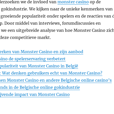
nderzoeken we de invloed van
monster casino
op de
e gokindustrie. We kijken naar de unieke kenmerken van
 groeiende populariteit onder spelers en de reacties van 
 Door middel van interviews, forumdiscussies en
 we een uitgebreide analyse van hoe Monster Casino zic
 deze competitieve markt.
rken van Monster Casino en zijn aanbod
ino de spelerservaring verbetert
ulariteit van Monster Casino in België
: Wat denken gebruikers echt van Monster Casino?
sen Monster Casino en andere Belgische online casino’s
nds in de Belgische online gokindustrie
lijvende impact van Monster Casino