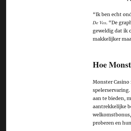
“Ik ben echt ond
De Vos
. “De grap
geweldig dat ik 
makkelijker maa
Hoe Monste
Monster Casino r
spelerservaring.
aan te bieden, 
aantrekkelijke 
welkomstbonus, 
proberen en hun