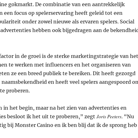
line gokmarkt. De combinatie van een aantrekkelijk
 een focus op spelerservaring heeft geleid tot een
ariteit onder zowel nieuwe als ervaren spelers. Social
 advertenties hebben ook bijgedragen aan de bekendhei
factor in de groei is de sterke marketingstrategie van he
men te werken met influencers en het organiseren van
en ze een breed publiek te bereiken. Dit heeft gezorgd
e naamsbekendheid en heeft veel spelers aangespoord o
 te proberen.
h in het begin, maar na het zien van advertenties en
Joris Peeters
ies besloot ik het uit te proberen,” zegt
. “Nu
tig bij Monster Casino en ik ben blij dat ik de sprong heb