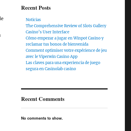
Recent Posts
de
Noticias
The Comprehensive Review of Slots Gallery
Casino’s User Interface
h
Cómo empezar a jugar en Winpot Casino y
reclamar tus bonos de bienvenida
Comment optimiser votre expérience de jeu
avec le Viperwin Casino App
Las claves para una experiencia de juego
segura en Casinolab casino
Recent Comments
No comments to show.