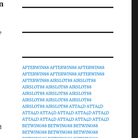
n
e
AFTERWIN88
AFTERWIN88
AFTERWIN88
AFTERWIN88
AFTERWIN88
AFTERWIN88
AFTERWIN88
AIRSLOT88
AIRSLOT88
AIRSLOT88
AIRSLOT88
AIRSLOT88
AIRSLOT88
AIRSLOT88
AIRSLOT88
AIRSLOT88
AIRSLOT88
AIRSLOT88
AIRSLOT88
AIRSLOT88
ATTA4D
ATTA4D
ATTA4D
ATTA4D
ATTA4D
ATTA4D
ATTA4D
n
ATTA4D
ATTA4D
ATTA4D
ATTA4D
ATTA4D
BETWING88
BETWING88
BETWING88
d
BETWING88
BETWING88
BETWING88