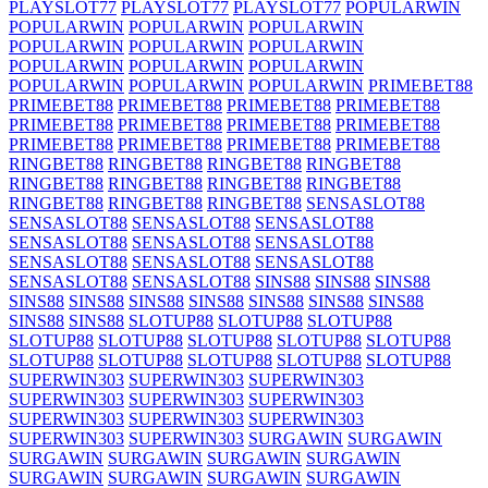
PLAYSLOT77
PLAYSLOT77
PLAYSLOT77
POPULARWIN
POPULARWIN
POPULARWIN
POPULARWIN
POPULARWIN
POPULARWIN
POPULARWIN
POPULARWIN
POPULARWIN
POPULARWIN
POPULARWIN
POPULARWIN
POPULARWIN
PRIMEBET88
PRIMEBET88
PRIMEBET88
PRIMEBET88
PRIMEBET88
PRIMEBET88
PRIMEBET88
PRIMEBET88
PRIMEBET88
PRIMEBET88
PRIMEBET88
PRIMEBET88
PRIMEBET88
RINGBET88
RINGBET88
RINGBET88
RINGBET88
RINGBET88
RINGBET88
RINGBET88
RINGBET88
RINGBET88
RINGBET88
RINGBET88
SENSASLOT88
SENSASLOT88
SENSASLOT88
SENSASLOT88
SENSASLOT88
SENSASLOT88
SENSASLOT88
SENSASLOT88
SENSASLOT88
SENSASLOT88
SENSASLOT88
SENSASLOT88
SINS88
SINS88
SINS88
SINS88
SINS88
SINS88
SINS88
SINS88
SINS88
SINS88
SINS88
SINS88
SLOTUP88
SLOTUP88
SLOTUP88
SLOTUP88
SLOTUP88
SLOTUP88
SLOTUP88
SLOTUP88
SLOTUP88
SLOTUP88
SLOTUP88
SLOTUP88
SLOTUP88
SUPERWIN303
SUPERWIN303
SUPERWIN303
SUPERWIN303
SUPERWIN303
SUPERWIN303
SUPERWIN303
SUPERWIN303
SUPERWIN303
SUPERWIN303
SUPERWIN303
SURGAWIN
SURGAWIN
SURGAWIN
SURGAWIN
SURGAWIN
SURGAWIN
SURGAWIN
SURGAWIN
SURGAWIN
SURGAWIN