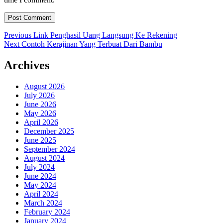
Post
Previous
Previous
Link Penghasil Uang Langsung Ke Rekening
Next
post:
Next
Contoh Kerajinan Yang Terbuat Dari Bambu
navigation
post:
Archives
August 2026
July 2026
June 2026
May 2026
April 2026
December 2025
June 2025
September 2024
August 2024
July 2024
June 2024
May 2024
April 2024
March 2024
February 2024
January 2024