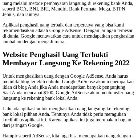
uang melalui metode pembayaran langsung di rekening bank Anda,
seperti BCA, BNI, BRI, Mandiri, Bank Permata, Mega, BTPN,
Jenius, dan lainnya.
Aplikasi penghasil uang terbaik dan terpercaya yang bisa kami
rekomendasikan adalah Google Adsense. Dengan jaringan terbesar
di dunia, Google menawarkan cara untuk mendapatkan penghasilan
tambahan dengan menjadi mitra.
Website Penghasil Uang Terbukti
Membayar Langsung Ke Rekening 2022
Untuk menghasilkan uang dengan Google AdSense, Anda harus
memiliki blog terlebih dahulu. Google AdSense akan menempatkan
iklan di blog Anda jika Anda mendapatkan banyak pengunjung.
Saat Anda mencapai $100, Google AdSense akan mentransfer uang
langsung ke rekening bank lokal Anda.
Lalu ada aplikasi untuk menghasilkan uang langsung ke rekening
bank lokal pilihan Anda. Tentunya Anda tidak perlu meragukan
kredibilitas aplikasi ini. Karena aplikasi ini juga merupakan bagian
dari jaringan Google.
Hampir seperti AdSense, kita juga bisa mendapatkan uang dengan