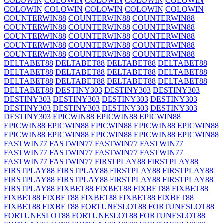
COLOWIN
COLOWIN
COLOWIN
COLOWIN
COLOWIN
COLOWIN
COLOWIN
COLOWIN
COLOWIN
COLOWIN
COUNTERWIN88
COUNTERWIN88
COUNTERWIN88
COUNTERWIN88
COUNTERWIN88
COUNTERWIN88
COUNTERWIN88
COUNTERWIN88
COUNTERWIN88
COUNTERWIN88
COUNTERWIN88
COUNTERWIN88
COUNTERWIN88
COUNTERWIN88
COUNTERWIN88
DELTABET88
DELTABET88
DELTABET88
DELTABET88
DELTABET88
DELTABET88
DELTABET88
DELTABET88
DELTABET88
DELTABET88
DELTABET88
DELTABET88
DELTABET88
DESTINY303
DESTINY303
DESTINY303
DESTINY303
DESTINY303
DESTINY303
DESTINY303
DESTINY303
DESTINY303
DESTINY303
DESTINY303
DESTINY303
EPICWIN88
EPICWIN88
EPICWIN88
EPICWIN88
EPICWIN88
EPICWIN88
EPICWIN88
EPICWIN88
EPICWIN88
EPICWIN88
EPICWIN88
EPICWIN88
EPICWIN88
FASTWIN77
FASTWIN77
FASTWIN77
FASTWIN77
FASTWIN77
FASTWIN77
FASTWIN77
FASTWIN77
FASTWIN77
FASTWIN77
FIRSTPLAY88
FIRSTPLAY88
FIRSTPLAY88
FIRSTPLAY88
FIRSTPLAY88
FIRSTPLAY88
FIRSTPLAY88
FIRSTPLAY88
FIRSTPLAY88
FIRSTPLAY88
FIRSTPLAY88
FIXBET88
FIXBET88
FIXBET88
FIXBET88
FIXBET88
FIXBET88
FIXBET88
FIXBET88
FIXBET88
FIXBET88
FIXBET88
FORTUNESLOT88
FORTUNESLOT88
FORTUNESLOT88
FORTUNESLOT88
FORTUNESLOT88