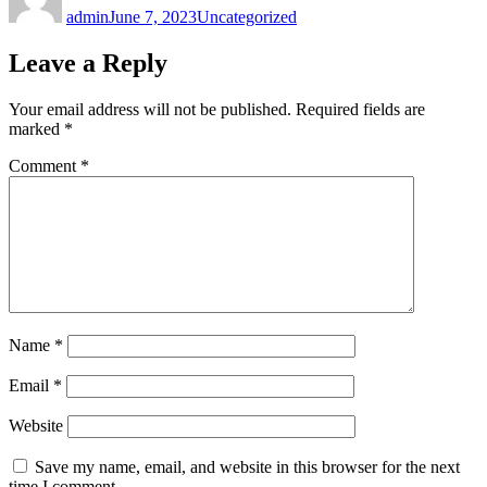
admin
June 7, 2023
Uncategorized
Leave a Reply
Your email address will not be published.
Required fields are
marked
*
Comment
*
Name
*
Email
*
Website
Save my name, email, and website in this browser for the next
time I comment.