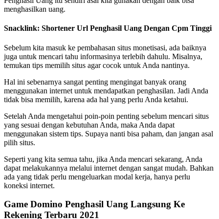
Penghasil Uang itu sendiri asal kita gunakan dengan baik bisa
menghasilkan uang.
Snacklink: Shortener Url Penghasil Uang Dengan Cpm Tinggi
Sebelum kita masuk ke pembahasan situs monetisasi, ada baiknya
juga untuk mencari tahu informasinya terlebih dahulu. Misalnya,
temukan tips memilih situs agar cocok untuk Anda nantinya.
Hal ini sebenarnya sangat penting mengingat banyak orang
menggunakan internet untuk mendapatkan penghasilan. Jadi Anda
tidak bisa memilih, karena ada hal yang perlu Anda ketahui.
Setelah Anda mengetahui poin-poin penting sebelum mencari situs
yang sesuai dengan kebutuhan Anda, maka Anda dapat
menggunakan sistem tips. Supaya nanti bisa paham, dan jangan asal
pilih situs.
Seperti yang kita semua tahu, jika Anda mencari sekarang, Anda
dapat melakukannya melalui internet dengan sangat mudah. Bahkan
ada yang tidak perlu mengeluarkan modal kerja, hanya perlu
koneksi internet.
Game Domino Penghasil Uang Langsung Ke
Rekening Terbaru 2021