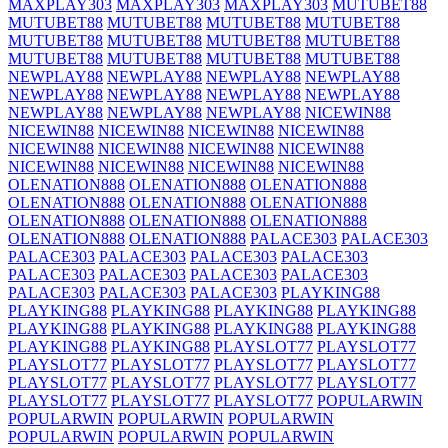
MAXPLAY303
MAXPLAY303
MAXPLAY303
MUTUBET88
MUTUBET88
MUTUBET88
MUTUBET88
MUTUBET88
MUTUBET88
MUTUBET88
MUTUBET88
MUTUBET88
MUTUBET88
MUTUBET88
MUTUBET88
MUTUBET88
NEWPLAY88
NEWPLAY88
NEWPLAY88
NEWPLAY88
NEWPLAY88
NEWPLAY88
NEWPLAY88
NEWPLAY88
NEWPLAY88
NEWPLAY88
NEWPLAY88
NICEWIN88
NICEWIN88
NICEWIN88
NICEWIN88
NICEWIN88
NICEWIN88
NICEWIN88
NICEWIN88
NICEWIN88
NICEWIN88
NICEWIN88
NICEWIN88
NICEWIN88
OLENATION888
OLENATION888
OLENATION888
OLENATION888
OLENATION888
OLENATION888
OLENATION888
OLENATION888
OLENATION888
OLENATION888
OLENATION888
PALACE303
PALACE303
PALACE303
PALACE303
PALACE303
PALACE303
PALACE303
PALACE303
PALACE303
PALACE303
PALACE303
PALACE303
PALACE303
PLAYKING88
PLAYKING88
PLAYKING88
PLAYKING88
PLAYKING88
PLAYKING88
PLAYKING88
PLAYKING88
PLAYKING88
PLAYKING88
PLAYKING88
PLAYSLOT77
PLAYSLOT77
PLAYSLOT77
PLAYSLOT77
PLAYSLOT77
PLAYSLOT77
PLAYSLOT77
PLAYSLOT77
PLAYSLOT77
PLAYSLOT77
PLAYSLOT77
PLAYSLOT77
PLAYSLOT77
POPULARWIN
POPULARWIN
POPULARWIN
POPULARWIN
POPULARWIN
POPULARWIN
POPULARWIN