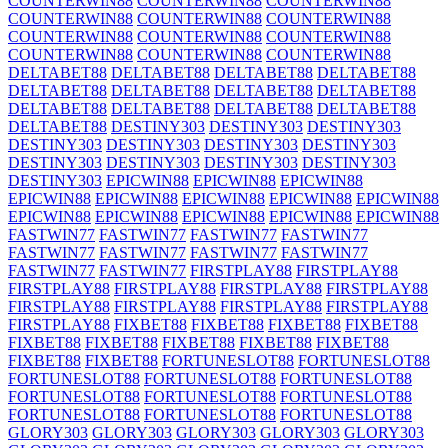
COUNTERWIN88
COUNTERWIN88
COUNTERWIN88
COUNTERWIN88
COUNTERWIN88
COUNTERWIN88
COUNTERWIN88
COUNTERWIN88
COUNTERWIN88
COUNTERWIN88
COUNTERWIN88
COUNTERWIN88
DELTABET88
DELTABET88
DELTABET88
DELTABET88
DELTABET88
DELTABET88
DELTABET88
DELTABET88
DELTABET88
DELTABET88
DELTABET88
DELTABET88
DELTABET88
DESTINY303
DESTINY303
DESTINY303
DESTINY303
DESTINY303
DESTINY303
DESTINY303
DESTINY303
DESTINY303
DESTINY303
DESTINY303
DESTINY303
EPICWIN88
EPICWIN88
EPICWIN88
EPICWIN88
EPICWIN88
EPICWIN88
EPICWIN88
EPICWIN88
EPICWIN88
EPICWIN88
EPICWIN88
EPICWIN88
EPICWIN88
FASTWIN77
FASTWIN77
FASTWIN77
FASTWIN77
FASTWIN77
FASTWIN77
FASTWIN77
FASTWIN77
FASTWIN77
FASTWIN77
FIRSTPLAY88
FIRSTPLAY88
FIRSTPLAY88
FIRSTPLAY88
FIRSTPLAY88
FIRSTPLAY88
FIRSTPLAY88
FIRSTPLAY88
FIRSTPLAY88
FIRSTPLAY88
FIRSTPLAY88
FIXBET88
FIXBET88
FIXBET88
FIXBET88
FIXBET88
FIXBET88
FIXBET88
FIXBET88
FIXBET88
FIXBET88
FIXBET88
FORTUNESLOT88
FORTUNESLOT88
FORTUNESLOT88
FORTUNESLOT88
FORTUNESLOT88
FORTUNESLOT88
FORTUNESLOT88
FORTUNESLOT88
FORTUNESLOT88
FORTUNESLOT88
FORTUNESLOT88
GLORY303
GLORY303
GLORY303
GLORY303
GLORY303