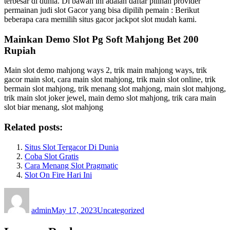
terbesar di dunia. Di bawah ini adalah daftar pilihan provider
permainan judi slot Gacor yang bisa dipilih pemain : Berikut
beberapa cara memilih situs gacor jackpot slot mudah kami.
Mainkan Demo Slot Pg Soft Mahjong Bet 200
Rupiah
Main slot demo mahjong ways 2, trik main mahjong ways, trik
gacor main slot, cara main slot mahjong, trik main slot online, trik
bermain slot mahjong, trik menang slot mahjong, main slot mahjong,
trik main slot joker jewel, main demo slot mahjong, trik cara main
slot biar menang, slot mahjong
Related posts:
Situs Slot Tergacor Di Dunia
Coba Slot Gratis
Cara Menang Slot Pragmatic
Slot On Fire Hari Ini
Author
Posted
Categories
on
admin
May 17, 2023
Uncategorized