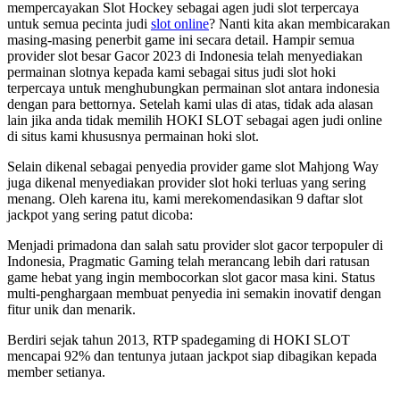
mempercayakan Slot Hockey sebagai agen judi slot terpercaya
untuk semua pecinta judi
slot online
? Nanti kita akan membicarakan
masing-masing penerbit game ini secara detail. Hampir semua
provider slot besar Gacor 2023 di Indonesia telah menyediakan
permainan slotnya kepada kami sebagai situs judi slot hoki
terpercaya untuk menghubungkan permainan slot antara indonesia
dengan para bettornya. Setelah kami ulas di atas, tidak ada alasan
lain jika anda tidak memilih HOKI SLOT sebagai agen judi online
di situs kami khususnya permainan hoki slot.
Selain dikenal sebagai penyedia provider game slot Mahjong Way
juga dikenal menyediakan provider slot hoki terluas yang sering
menang. Oleh karena itu, kami merekomendasikan 9 daftar slot
jackpot yang sering patut dicoba:
Menjadi primadona dan salah satu provider slot gacor terpopuler di
Indonesia, Pragmatic Gaming telah merancang lebih dari ratusan
game hebat yang ingin membocorkan slot gacor masa kini. Status
multi-penghargaan membuat penyedia ini semakin inovatif dengan
fitur unik dan menarik.
Berdiri sejak tahun 2013, RTP spadegaming di HOKI SLOT
mencapai 92% dan tentunya jutaan jackpot siap dibagikan kepada
member setianya.