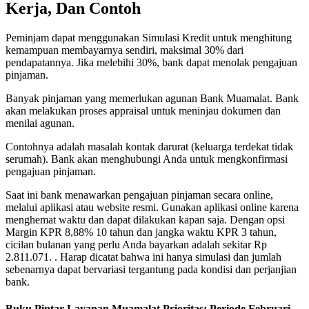
Kerja, Dan Contoh
Peminjam dapat menggunakan Simulasi Kredit untuk menghitung
kemampuan membayarnya sendiri, maksimal 30% dari
pendapatannya. Jika melebihi 30%, bank dapat menolak pengajuan
pinjaman.
Banyak pinjaman yang memerlukan agunan Bank Muamalat. Bank
akan melakukan proses appraisal untuk meninjau dokumen dan
menilai agunan.
Contohnya adalah masalah kontak darurat (keluarga terdekat tidak
serumah). Bank akan menghubungi Anda untuk mengkonfirmasi
pengajuan pinjaman.
Saat ini bank menawarkan pengajuan pinjaman secara online,
melalui aplikasi atau website resmi. Gunakan aplikasi online karena
menghemat waktu dan dapat dilakukan kapan saja. Dengan opsi
Margin KPR 8,88% 10 tahun dan jangka waktu KPR 3 tahun,
cicilan bulanan yang perlu Anda bayarkan adalah sekitar Rp
2.811.071. . Harap dicatat bahwa ini hanya simulasi dan jumlah
sebenarnya dapat bervariasi tergantung pada kondisi dan perjanjian
bank.
Buku Pintar Layanan Muamalat Prioritas: Periode Februari