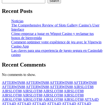
Search
Recent Posts
Noticias
The Comprehensive Review of Slots Gallery Casino’s User
Interface
Cómo empezar a jugar en Winpot Casino y reclamar tus
bonos de bienvenida
Comment optimiser votre expérience de jeu avec le Viperwin
Casino App
Las claves para una experiencia de juego segura en Casinolab
casino
Recent Comments
No comments to show.
AFTERWIN88
AFTERWIN88
AFTERWIN88
AFTERWIN88
AFTERWIN88
AFTERWIN88
AFTERWIN88
AIRSLOT88
AIRSLOT88
AIRSLOT88
AIRSLOT88
AIRSLOT88
AIRSLOT88
AIRSLOT88
AIRSLOT88
AIRSLOT88
AIRSLOT88
AIRSLOT88
AIRSLOT88
AIRSLOT88
ATTA4D
ATTA4D
ATTA4D
ATTA4D
ATTA4D
ATTA4D
ATTA4D