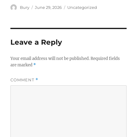
Author
Posted
Categories
Bury
June 29, 2026
Uncategorized
on
Leave a Reply
Your email address will not be published.
Required fields
are marked
*
COMMENT
*