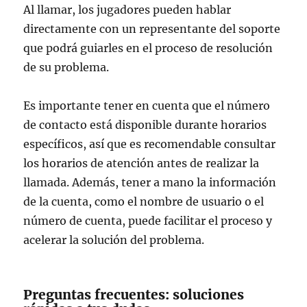
Al llamar, los jugadores pueden hablar
directamente con un representante del soporte
que podrá guiarles en el proceso de resolución
de su problema.
Es importante tener en cuenta que el número
de contacto está disponible durante horarios
específicos, así que es recomendable consultar
los horarios de atención antes de realizar la
llamada. Además, tener a mano la información
de la cuenta, como el nombre de usuario o el
número de cuenta, puede facilitar el proceso y
acelerar la solución del problema.
Preguntas frecuentes: soluciones