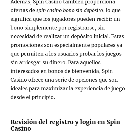
Además, Spin Casino también proporciona
ofertas de
spin casino bono sin depósito
, lo que
significa que los jugadores pueden recibir un
bono simplemente por registrarse, sin
necesidad de realizar un depósito inicial. Estas
promociones son especialmente populares ya
que permiten a los usuarios probar los juegos
sin arriesgar su dinero. Para aquellos
interesados en bonos de bienvenida, Spin
Casino ofrece una serie de opciones que son
ideales para maximizar la experiencia de juego
desde el principio.
Revisión del registro y login en Spin
Casino