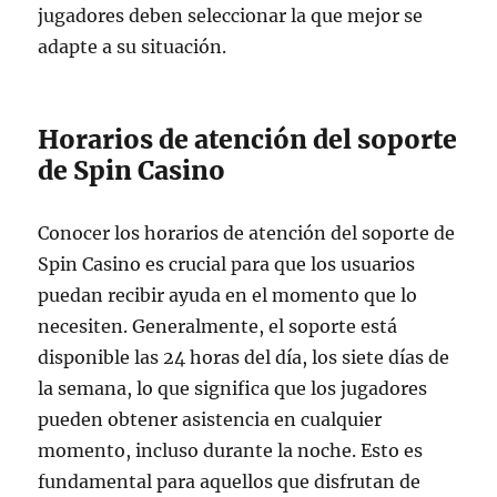
jugadores deben seleccionar la que mejor se
adapte a su situación.
Horarios de atención del soporte
de Spin Casino
Conocer los horarios de atención del soporte de
Spin Casino es crucial para que los usuarios
puedan recibir ayuda en el momento que lo
necesiten. Generalmente, el soporte está
disponible las 24 horas del día, los siete días de
la semana, lo que significa que los jugadores
pueden obtener asistencia en cualquier
momento, incluso durante la noche. Esto es
fundamental para aquellos que disfrutan de