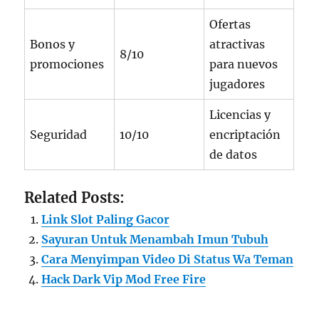
Ofertas
Bonos y
atractivas
8/10
promociones
para nuevos
jugadores
Licencias y
Seguridad
10/10
encriptación
de datos
Related Posts:
Link Slot Paling Gacor
Sayuran Untuk Menambah Imun Tubuh
Cara Menyimpan Video Di Status Wa Teman
Hack Dark Vip Mod Free Fire