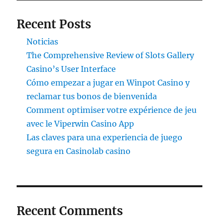
Recent Posts
Noticias
The Comprehensive Review of Slots Gallery
Casino’s User Interface
Cómo empezar a jugar en Winpot Casino y
reclamar tus bonos de bienvenida
Comment optimiser votre expérience de jeu
avec le Viperwin Casino App
Las claves para una experiencia de juego
segura en Casinolab casino
Recent Comments