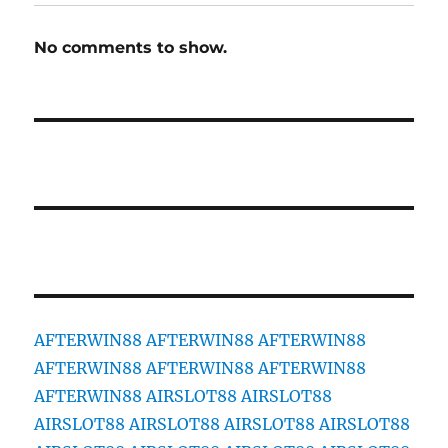
No comments to show.
AFTERWIN88
AFTERWIN88
AFTERWIN88
AFTERWIN88
AFTERWIN88
AFTERWIN88
AFTERWIN88
AIRSLOT88
AIRSLOT88
AIRSLOT88
AIRSLOT88
AIRSLOT88
AIRSLOT88