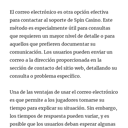
El correo electrónico es otra opción efectiva
para contactar al soporte de Spin Casino. Este
método es especialmente útil para consultas
que requieren un mayor nivel de detalle o para
aquellos que prefieren documentar su
comunicación. Los usuarios pueden enviar un
correo a la dirección proporcionada en la
sección de contacto del sitio web, detallando su
consulta o problema específico.
Una de las ventajas de usar el correo electrónico
es que permite a los jugadores tomarse su
tiempo para explicar su situación. Sin embargo,
los tiempos de respuesta pueden variar, y es
posible que los usuarios deban esperar algunas