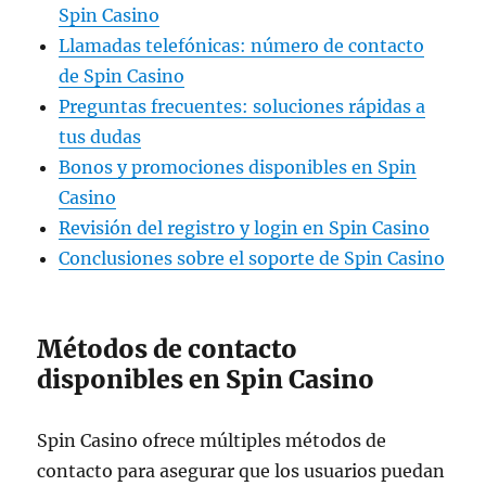
Spin Casino
Llamadas telefónicas: número de contacto
de Spin Casino
Preguntas frecuentes: soluciones rápidas a
tus dudas
Bonos y promociones disponibles en Spin
Casino
Revisión del registro y login en Spin Casino
Conclusiones sobre el soporte de Spin Casino
Métodos de contacto
disponibles en Spin Casino
Spin Casino ofrece múltiples métodos de
contacto para asegurar que los usuarios puedan