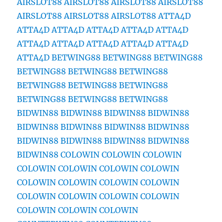
AIRSLOT88
AIRSLOT88
AIRSLOT88
AIRSLOT88
AIRSLOT88
AIRSLOT88
AIRSLOT88
ATTA4D
ATTA4D
ATTA4D
ATTA4D
ATTA4D
ATTA4D
ATTA4D
ATTA4D
ATTA4D
ATTA4D
ATTA4D
ATTA4D
BETWING88
BETWING88
BETWING88
BETWING88
BETWING88
BETWING88
BETWING88
BETWING88
BETWING88
BETWING88
BETWING88
BETWING88
BIDWIN88
BIDWIN88
BIDWIN88
BIDWIN88
BIDWIN88
BIDWIN88
BIDWIN88
BIDWIN88
BIDWIN88
BIDWIN88
BIDWIN88
BIDWIN88
BIDWIN88
COLOWIN
COLOWIN
COLOWIN
COLOWIN
COLOWIN
COLOWIN
COLOWIN
COLOWIN
COLOWIN
COLOWIN
COLOWIN
COLOWIN
COLOWIN
COLOWIN
COLOWIN
COLOWIN
COLOWIN
COLOWIN