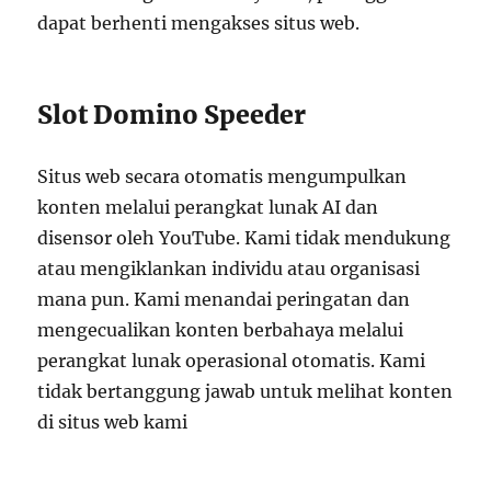
dapat berhenti mengakses situs web.
Slot Domino Speeder
Situs web secara otomatis mengumpulkan
konten melalui perangkat lunak AI dan
disensor oleh YouTube. Kami tidak mendukung
atau mengiklankan individu atau organisasi
mana pun. Kami menandai peringatan dan
mengecualikan konten berbahaya melalui
perangkat lunak operasional otomatis. Kami
tidak bertanggung jawab untuk melihat konten
di situs web kami