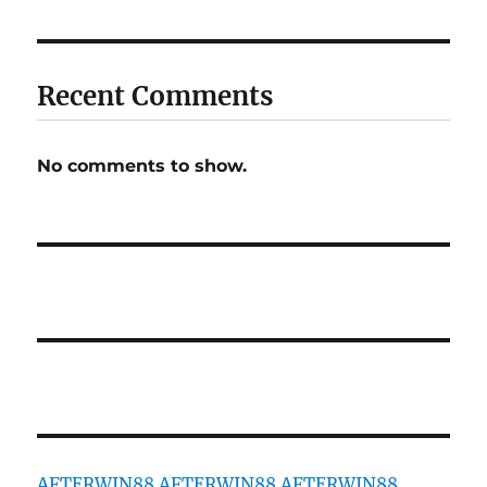
Recent Comments
No comments to show.
AFTERWIN88
AFTERWIN88
AFTERWIN88