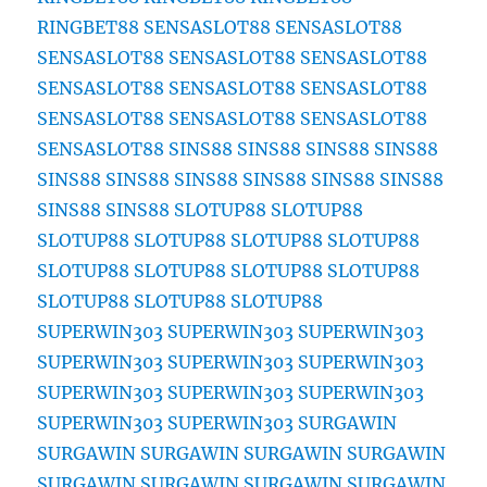
RINGBET88
SENSASLOT88
SENSASLOT88
SENSASLOT88
SENSASLOT88
SENSASLOT88
SENSASLOT88
SENSASLOT88
SENSASLOT88
SENSASLOT88
SENSASLOT88
SENSASLOT88
SENSASLOT88
SINS88
SINS88
SINS88
SINS88
SINS88
SINS88
SINS88
SINS88
SINS88
SINS88
SINS88
SINS88
SLOTUP88
SLOTUP88
SLOTUP88
SLOTUP88
SLOTUP88
SLOTUP88
SLOTUP88
SLOTUP88
SLOTUP88
SLOTUP88
SLOTUP88
SLOTUP88
SLOTUP88
SUPERWIN303
SUPERWIN303
SUPERWIN303
SUPERWIN303
SUPERWIN303
SUPERWIN303
SUPERWIN303
SUPERWIN303
SUPERWIN303
SUPERWIN303
SUPERWIN303
SURGAWIN
SURGAWIN
SURGAWIN
SURGAWIN
SURGAWIN
SURGAWIN
SURGAWIN
SURGAWIN
SURGAWIN