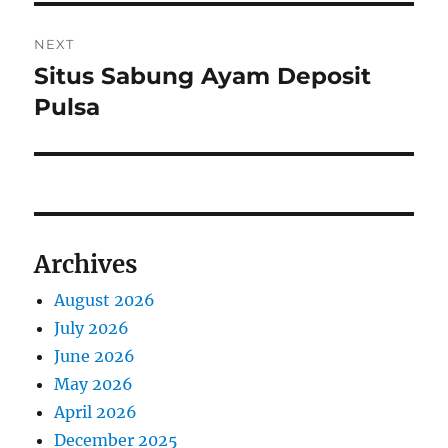
NEXT
Situs Sabung Ayam Deposit
Next
post:
Pulsa
Archives
August 2026
July 2026
June 2026
May 2026
April 2026
December 2025