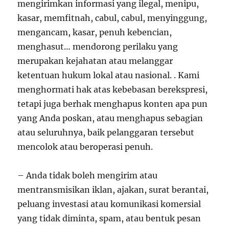
mengirimkan informasi yang ilegal, menipu,
kasar, memfitnah, cabul, cabul, menyinggung,
mengancam, kasar, penuh kebencian,
menghasut… mendorong perilaku yang
merupakan kejahatan atau melanggar
ketentuan hukum lokal atau nasional. . Kami
menghormati hak atas kebebasan berekspresi,
tetapi juga berhak menghapus konten apa pun
yang Anda poskan, atau menghapus sebagian
atau seluruhnya, baik pelanggaran tersebut
mencolok atau beroperasi penuh.
– Anda tidak boleh mengirim atau
mentransmisikan iklan, ajakan, surat berantai,
peluang investasi atau komunikasi komersial
yang tidak diminta, spam, atau bentuk pesan