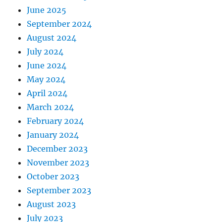
June 2025
September 2024
August 2024
July 2024
June 2024
May 2024
April 2024
March 2024
February 2024
January 2024
December 2023
November 2023
October 2023
September 2023
August 2023
July 2023