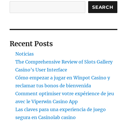
SEARCH
Recent Posts
Noticias
The Comprehensive Review of Slots Gallery
Casino’s User Interface
Cómo empezar a jugar en Winpot Casino y
reclamar tus bonos de bienvenida
Comment optimiser votre expérience de jeu
avec le Viperwin Casino App
Las claves para una experiencia de juego
segura en Casinolab casino