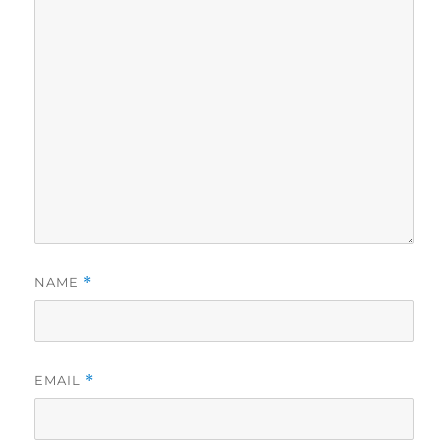
NAME
*
EMAIL
*