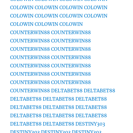
COLOWIN
COLOWIN
COLOWIN
COLOWIN
COLOWIN
COLOWIN
COLOWIN
COLOWIN
COLOWIN
COLOWIN
COLOWIN
COUNTERWIN88
COUNTERWIN88
COUNTERWIN88
COUNTERWIN88
COUNTERWIN88
COUNTERWIN88
COUNTERWIN88
COUNTERWIN88
COUNTERWIN88
COUNTERWIN88
COUNTERWIN88
COUNTERWIN88
COUNTERWIN88
COUNTERWIN88
COUNTERWIN88
DELTABET88
DELTABET88
DELTABET88
DELTABET88
DELTABET88
DELTABET88
DELTABET88
DELTABET88
DELTABET88
DELTABET88
DELTABET88
DELTABET88
DELTABET88
DESTINY303
DESTINY303
DESTINY303
DESTINY303