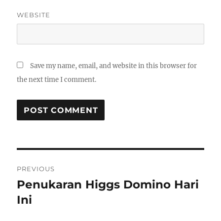
WEBSITE
Save my name, email, and website in this browser for
the next time I comment.
Post
PREVIOUS
navigation
Penukaran Higgs Domino Hari
Previous
post:
Ini