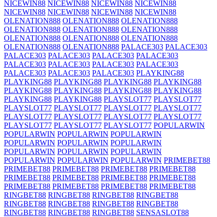
NICEWIN88
NICEWIN88
NICEWIN88
NICEWIN88
NICEWIN88
NICEWIN88
NICEWIN88
NICEWIN88
OLENATION888
OLENATION888
OLENATION888
OLENATION888
OLENATION888
OLENATION888
OLENATION888
OLENATION888
OLENATION888
OLENATION888
OLENATION888
PALACE303
PALACE303
PALACE303
PALACE303
PALACE303
PALACE303
PALACE303
PALACE303
PALACE303
PALACE303
PALACE303
PALACE303
PALACE303
PLAYKING88
PLAYKING88
PLAYKING88
PLAYKING88
PLAYKING88
PLAYKING88
PLAYKING88
PLAYKING88
PLAYKING88
PLAYKING88
PLAYKING88
PLAYSLOT77
PLAYSLOT77
PLAYSLOT77
PLAYSLOT77
PLAYSLOT77
PLAYSLOT77
PLAYSLOT77
PLAYSLOT77
PLAYSLOT77
PLAYSLOT77
PLAYSLOT77
PLAYSLOT77
PLAYSLOT77
POPULARWIN
POPULARWIN
POPULARWIN
POPULARWIN
POPULARWIN
POPULARWIN
POPULARWIN
POPULARWIN
POPULARWIN
POPULARWIN
POPULARWIN
POPULARWIN
POPULARWIN
PRIMEBET88
PRIMEBET88
PRIMEBET88
PRIMEBET88
PRIMEBET88
PRIMEBET88
PRIMEBET88
PRIMEBET88
PRIMEBET88
PRIMEBET88
PRIMEBET88
PRIMEBET88
PRIMEBET88
RINGBET88
RINGBET88
RINGBET88
RINGBET88
RINGBET88
RINGBET88
RINGBET88
RINGBET88
RINGBET88
RINGBET88
RINGBET88
SENSASLOT88