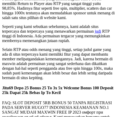
memiliki Return to Player atau RTP yang sangat tinggi yaitu
98,85%. Hadirnya fitur seperti free spin, multiplier, scatters dan car
hingga 1000x tentunya akan memudahkan sponsor untuk menang di
salah satu situs pilihan di website kami.
Seperti yang kami sebutkan sebelumnya, kami adalah situs
terpercaya dan terpercaya yang menawarkan permainan
judi
RTP
tinggi di Indonesia. Ada permainan tergacor yang memungkinkan
membernya memenangkan jutaan rupiah.
Selain RTP atau odds menang yang tinggi, setiap judul game yang
ada di situs terpercaya kami memiliki fitur yang dapat membantu
member melipatgandakan kemenangannya. Jadi, karena bermain di
maxwin adalah permainan yang sangat sederhana dan dikaitkan
dengan hal-hal seperti pengganda atau free spin hingga 100x, maka
sudah pasti kemenangan akan lebih besar dan lebih sering daripada
bermain di situs kepiting.
Jitu69 Depo 25 Bonus 25 To 3x 5x Welcome Bonus 100 Deposit
25k Dapat 25k Bebas Ip To Kecil
FAQ: SLOT DEPOSIT 5RB BONUS 50 TANPA REGISTRASI
PADA SERVER HUGO77 INDONESIA KEAMANAN NO.1
SANGAT MUDAH MAXWIN FREE IP 2023 омфорт при
онлайнкасп от об об обелья. Kami menawarkan bersama untuk