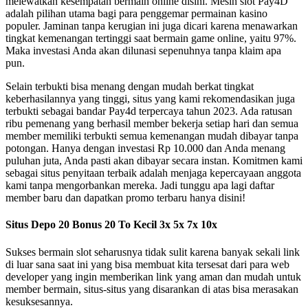
melewatkan kesempatan bermain online disini. Mesin slot Pay4D
adalah pilihan utama bagi para penggemar permainan kasino
populer. Jaminan tanpa kerugian ini juga dicari karena menawarkan
tingkat kemenangan tertinggi saat bermain game online, yaitu 97%.
Maka investasi Anda akan dilunasi sepenuhnya tanpa klaim apa
pun.
Selain terbukti bisa menang dengan mudah berkat tingkat
keberhasilannya yang tinggi, situs yang kami rekomendasikan juga
terbukti sebagai bandar Pay4d terpercaya tahun 2023. Ada ratusan
ribu pemenang yang berhasil member bekerja setiap hari dan semua
member memiliki terbukti semua kemenangan mudah dibayar tanpa
potongan. Hanya dengan investasi Rp 10.000 dan Anda menang
puluhan juta, Anda pasti akan dibayar secara instan. Komitmen kami
sebagai situs penyitaan terbaik adalah menjaga kepercayaan anggota
kami tanpa mengorbankan mereka. Jadi tunggu apa lagi daftar
member baru dan dapatkan promo terbaru hanya disini!
Situs Depo 20 Bonus 20 To Kecil 3x 5x 7x 10x
Sukses bermain slot seharusnya tidak sulit karena banyak sekali link
di luar sana saat ini yang bisa membuat kita tersesat dari para web
developer yang ingin memberikan link yang aman dan mudah untuk
member bermain, situs-situs yang disarankan di atas bisa merasakan
kesuksesannya.