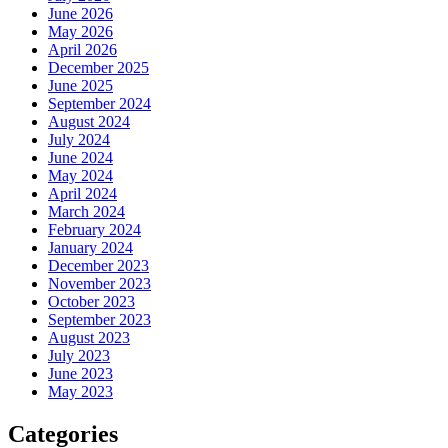
June 2026
May 2026
April 2026
December 2025
June 2025
September 2024
August 2024
July 2024
June 2024
May 2024
April 2024
March 2024
February 2024
January 2024
December 2023
November 2023
October 2023
September 2023
August 2023
July 2023
June 2023
May 2023
Categories