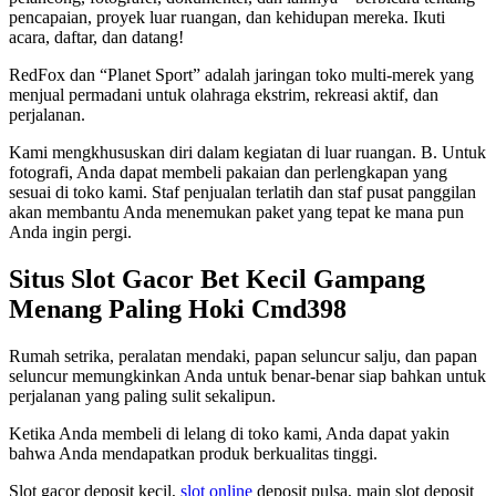
pencapaian, proyek luar ruangan, dan kehidupan mereka. Ikuti
acara, daftar, dan datang!
RedFox dan “Planet Sport” adalah jaringan toko multi-merek yang
menjual permadani untuk olahraga ekstrim, rekreasi aktif, dan
perjalanan.
Kami mengkhususkan diri dalam kegiatan di luar ruangan. В. Untuk
fotografi, Anda dapat membeli pakaian dan perlengkapan yang
sesuai di toko kami. Staf penjualan terlatih dan staf pusat panggilan
akan membantu Anda menemukan paket yang tepat ke mana pun
Anda ingin pergi.
Situs Slot Gacor Bet Kecil Gampang
Menang Paling Hoki Cmd398
Rumah setrika, peralatan mendaki, papan seluncur salju, dan papan
seluncur memungkinkan Anda untuk benar-benar siap bahkan untuk
perjalanan yang paling sulit sekalipun.
Ketika Anda membeli di lelang di toko kami, Anda dapat yakin
bahwa Anda mendapatkan produk berkualitas tinggi.
Slot gacor deposit kecil,
slot online
deposit pulsa, main slot deposit