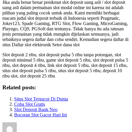
Jika anda benar benar penikmat slot deposit uang asli / slot deposit
uang asli dalam permainan slot modal online ini karena ini adalah
pilihan yang paling cocok untuk anda. Kami memiliki berbagai
macam judul slot deposit terbaik di Indonesia seperti Pragmatic,
Joker123, Spade Gaming, RTG Slot, Flow Gaming, MicroGaming,
Playngo, CQ9, PGSoft dan tentunya. Tidak hanya itu ada ratusan
jenis permainan yang tidak mungkin dijelaskan semuanya, jadi
sebaiknya segera daftar dan coba sendiri. Kemudian segera daftar di
situs Daftar slot elektronik Setor dana slot
Slot deposit 2 ribu, slot deposit pulsa 5 ribu tanpa potongan, slot
deposit minimal 5 ribu, game slot deposit 5 ribu, slot deposit pulsa 5
ribu, slot deposit 4 ribu, link slot deposit 5 ribu, slot deposit 15 ribu,
situs slot deposit pulsa 5 ribu, situs slot deposit 5 ribu, deposit 10
ribu slot, slot deposit 25 ribu
Related posts:
Situs Slot Tergacor Di Dunia
Coba Slot Gratis
Slot Deposit Bank Neo
Bocoran Slot Gacor Hari Ini
Author
Posted
Categories
on