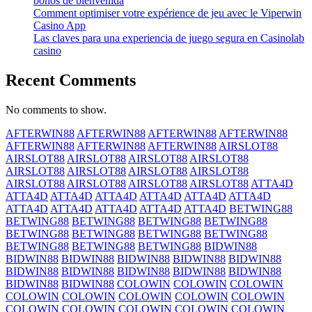
bonos de bienvenida
Comment optimiser votre expérience de jeu avec le Viperwin
Casino App
Las claves para una experiencia de juego segura en Casinolab
casino
Recent Comments
No comments to show.
AFTERWIN88
AFTERWIN88
AFTERWIN88
AFTERWIN88
AFTERWIN88
AFTERWIN88
AFTERWIN88
AIRSLOT88
AIRSLOT88
AIRSLOT88
AIRSLOT88
AIRSLOT88
AIRSLOT88
AIRSLOT88
AIRSLOT88
AIRSLOT88
AIRSLOT88
AIRSLOT88
AIRSLOT88
AIRSLOT88
ATTA4D
ATTA4D
ATTA4D
ATTA4D
ATTA4D
ATTA4D
ATTA4D
ATTA4D
ATTA4D
ATTA4D
ATTA4D
ATTA4D
BETWING88
BETWING88
BETWING88
BETWING88
BETWING88
BETWING88
BETWING88
BETWING88
BETWING88
BETWING88
BETWING88
BETWING88
BIDWIN88
BIDWIN88
BIDWIN88
BIDWIN88
BIDWIN88
BIDWIN88
BIDWIN88
BIDWIN88
BIDWIN88
BIDWIN88
BIDWIN88
BIDWIN88
BIDWIN88
COLOWIN
COLOWIN
COLOWIN
COLOWIN
COLOWIN
COLOWIN
COLOWIN
COLOWIN
COLOWIN
COLOWIN
COLOWIN
COLOWIN
COLOWIN