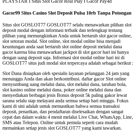
PLAYSTAR I Situs Slot Gacor Real Play I Gacor Pay4d
Gacor99 Situs Casino Slot Deposit Pulsa 10rb Tanpa Potongan
Situs slot GOSLOT77 GOSLOT77 selalu menawarkan pilihan slot
deposit modal dengan informasi terbaik dan terlengkap tentang
pilihan yang memungkinkan Anda untuk bertaruh slot gacor online,
slot setoran modal. Slot online, slot modal online bisa menjadi
keuntungan anda saat bertaruh slot online deposit melalui dana
gacor karena bisa menawarkan jackpot di slot gacor hari ini hanya
dengan uang deposit saja. Informasi slot modal online hari ini di
GOSLOT77 situs judi modal slot terpercaya adalah sebagai berikut :
Slot Dana disiapkan oleh spesialis layanan pelanggan 24 jam yang
menunggu Anda dan akan berkontribusi. daftar gacor Slot online
menyumbang uang melalui dana, slot melalui dana, taruhan bola,
slot kasino online melalui dana, poker online melalui dana dan
menyediakan berbagai jenis Bonus deposit 5k paling gakor lewat
sarana selalu siap melayani anda semua setiap hari minggu. Fokus
kami di sini adalah untuk memastikan bahwa semua transaksi
deposit, penarikan, dan pendaftaran diselesaikan dengan sangat
cepat dan dalam waktu 4 menit melalui Live Chat, WhatsApp, Line,
SMS atau Telepon. Online untuk pemula seperti cara mudah
memainkan setiap jenis slot GOSLOT77 yang kami tawarkan.