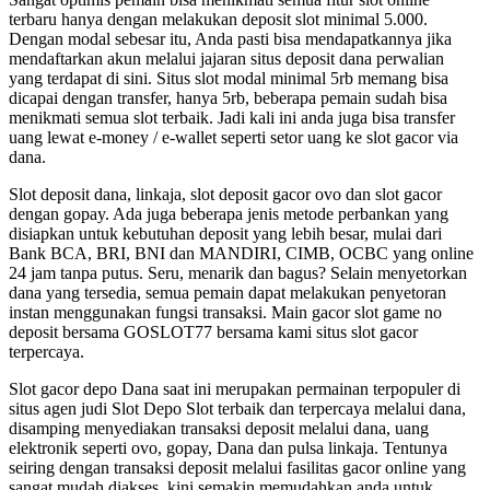
terbaru hanya dengan melakukan deposit slot minimal 5.000.
Dengan modal sebesar itu, Anda pasti bisa mendapatkannya jika
mendaftarkan akun melalui jajaran situs deposit dana perwalian
yang terdapat di sini. Situs slot modal minimal 5rb memang bisa
dicapai dengan transfer, hanya 5rb, beberapa pemain sudah bisa
menikmati semua slot terbaik. Jadi kali ini anda juga bisa transfer
uang lewat e-money / e-wallet seperti setor uang ke slot gacor via
dana.
Slot deposit dana, linkaja, slot deposit gacor ovo dan slot gacor
dengan gopay. Ada juga beberapa jenis metode perbankan yang
disiapkan untuk kebutuhan deposit yang lebih besar, mulai dari
Bank BCA, BRI, BNI dan MANDIRI, CIMB, OCBC yang online
24 jam tanpa putus. Seru, menarik dan bagus? Selain menyetorkan
dana yang tersedia, semua pemain dapat melakukan penyetoran
instan menggunakan fungsi transaksi. Main gacor slot game no
deposit bersama GOSLOT77 bersama kami situs slot gacor
terpercaya.
Slot gacor depo Dana saat ini merupakan permainan terpopuler di
situs agen judi Slot Depo Slot terbaik dan terpercaya melalui dana,
disamping menyediakan transaksi deposit melalui dana, uang
elektronik seperti ovo, gopay, Dana dan pulsa linkaja. Tentunya
seiring dengan transaksi deposit melalui fasilitas gacor online yang
sangat mudah diakses, kini semakin memudahkan anda untuk