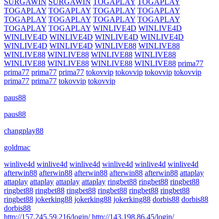
SURGAWIN
SURGAWIN
TOGAPLAY
TOGAPLAY
TOGAPLAY
TOGAPLAY
TOGAPLAY
TOGAPLAY
TOGAPLAY
TOGAPLAY
TOGAPLAY
TOGAPLAY
TOGAPLAY
TOGAPLAY
WINLIVE4D
WINLIVE4D
WINLIVE4D
WINLIVE4D
WINLIVE4D
WINLIVE4D
WINLIVE4D
WINLIVE4D
WINLIVE88
WINLIVE88
WINLIVE88
WINLIVE88
WINLIVE88
WINLIVE88
WINLIVE88
WINLIVE88
WINLIVE88
WINLIVE88
prima77
prima77
prima77
prima77
tokovvip
tokovvip
tokovvip
tokovvip
prima77
prima77
tokovvip
tokovvip
paus88
paus88
changplay88
goldmac
winlive4d
winlive4d
winlive4d
winlive4d
winlive4d
winlive4d
afterwin88
afterwin88
afterwin88
afterwin88
afterwin88
attaplay
attaplay
attaplay
attaplay
attaplay
ringbet88
ringbet88
ringbet88
ringbet88
ringbet88
ringbet88
ringbet88
ringbet88
ringbet88
ringbet88
jokerking88
jokerking88
jokerking88
dorbis88
dorbis88
dorbis88
http://157.245.59.216/login/
http://143.198.86.45/login/