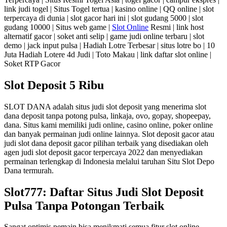
link judi togel | Situs Togel tertua | kasino online | QQ online | slot
terpercaya di dunia | slot gacor hari ini | slot gudang 5000 | slot
gudang 10000 | Situs web game |
Slot Online
Resmi | link host
alternatif gacor | soket anti selip | game judi online terbaru | slot
demo | jack input pulsa | Hadiah Lotre Terbesar | situs lotre bo | 10
Juta Hadiah Lotere 4d Judi | Toto Makau | link daftar slot online |
Soket RTP Gacor
Slot Deposit 5 Ribu
SLOT DANA adalah situs judi slot deposit yang menerima slot
dana deposit tanpa potong pulsa, linkaja, ovo, gopay, shopeepay,
dana. Situs kami memiliki judi online, casino online, poker online
dan banyak permainan judi online lainnya. Slot deposit gacor atau
judi slot dana deposit gacor pilihan terbaik yang disediakan oleh
agen judi slot deposit gacor terpercaya 2022 dan menyediakan
permainan terlengkap di Indonesia melalui taruhan Situ Slot Depo
Dana termurah.
Slot777: Daftar Situs Judi Slot Deposit
Pulsa Tanpa Potongan Terbaik
Sangat optimis pemain bisa menikmati semua fitur slot online