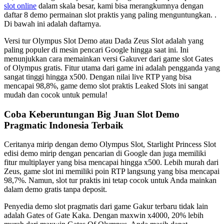
slot online
dalam skala besar, kami bisa merangkumnya dengan
daftar 8 demo permainan slot praktis yang paling menguntungkan. .
Di bawah ini adalah daftarnya.
Versi tur Olympus Slot Demo atau Dada Zeus Slot adalah yang
paling populer di mesin pencari Google hingga saat ini. Ini
menunjukkan cara memainkan versi Gakuver dari game slot Gates
of Olympus gratis. Fitur utama dari game ini adalah pengganda yang
sangat tinggi hingga x500. Dengan nilai live RTP yang bisa
mencapai 98,8%, game demo slot praktis Leaked Slots ini sangat
mudah dan cocok untuk pemula!
Coba Keberuntungan Big Juan Slot Demo
Pragmatic Indonesia Terbaik
Ceritanya mirip dengan demo Olympus Slot, Starlight Princess Slot
edisi demo mirip dengan pencarian di Google dan juga memiliki
fitur multiplayer yang bisa mencapai hingga x500. Lebih murah dari
Zeus, game slot ini memiliki poin RTP langsung yang bisa mencapai
98,7%. Namun, slot tur praktis ini tetap cocok untuk Anda mainkan
dalam demo gratis tanpa deposit.
Penyedia demo slot pragmatis dari game Gakur terbaru tidak lain
adalah Gates of Gate Kaka. Dengan maxwin x4000, 20% lebih