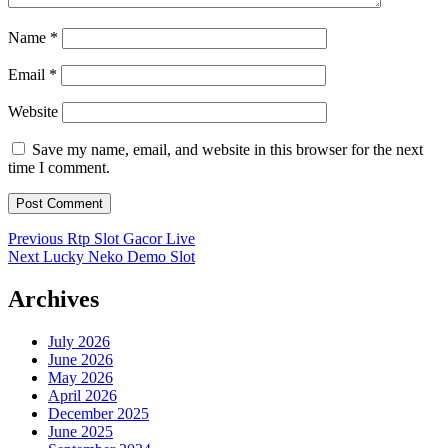
Name
*
Email
*
Website
Save my name, email, and website in this browser for the next
time I comment.
Post
Previous
Previous
Rtp Slot Gacor Live
Next
post:
Next
Lucky Neko Demo Slot
navigation
post:
Archives
July 2026
June 2026
May 2026
April 2026
December 2025
June 2025