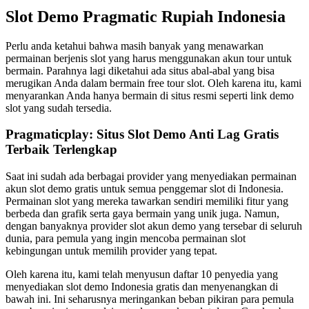
Slot Demo Pragmatic Rupiah Indonesia
Perlu anda ketahui bahwa masih banyak yang menawarkan
permainan berjenis slot yang harus menggunakan akun tour untuk
bermain. Parahnya lagi diketahui ada situs abal-abal yang bisa
merugikan Anda dalam bermain free tour slot. Oleh karena itu, kami
menyarankan Anda hanya bermain di situs resmi seperti link demo
slot yang sudah tersedia.
Pragmaticplay: Situs Slot Demo Anti Lag Gratis
Terbaik Terlengkap
Saat ini sudah ada berbagai provider yang menyediakan permainan
akun slot demo gratis untuk semua penggemar slot di Indonesia.
Permainan slot yang mereka tawarkan sendiri memiliki fitur yang
berbeda dan grafik serta gaya bermain yang unik juga. Namun,
dengan banyaknya provider slot akun demo yang tersebar di seluruh
dunia, para pemula yang ingin mencoba permainan slot
kebingungan untuk memilih provider yang tepat.
Oleh karena itu, kami telah menyusun daftar 10 penyedia yang
menyediakan slot demo Indonesia gratis dan menyenangkan di
bawah ini. Ini seharusnya meringankan beban pikiran para pemula