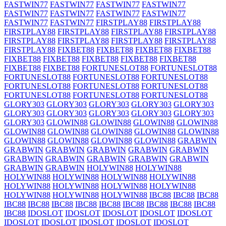
FASTWIN77
FASTWIN77
FASTWIN77
FASTWIN77
FASTWIN77
FASTWIN77
FASTWIN77
FASTWIN77
FASTWIN77
FASTWIN77
FIRSTPLAY88
FIRSTPLAY88
FIRSTPLAY88
FIRSTPLAY88
FIRSTPLAY88
FIRSTPLAY88
FIRSTPLAY88
FIRSTPLAY88
FIRSTPLAY88
FIRSTPLAY88
FIRSTPLAY88
FIXBET88
FIXBET88
FIXBET88
FIXBET88
FIXBET88
FIXBET88
FIXBET88
FIXBET88
FIXBET88
FIXBET88
FIXBET88
FORTUNESLOT88
FORTUNESLOT88
FORTUNESLOT88
FORTUNESLOT88
FORTUNESLOT88
FORTUNESLOT88
FORTUNESLOT88
FORTUNESLOT88
FORTUNESLOT88
FORTUNESLOT88
FORTUNESLOT88
GLORY303
GLORY303
GLORY303
GLORY303
GLORY303
GLORY303
GLORY303
GLORY303
GLORY303
GLORY303
GLORY303
GLOWIN88
GLOWIN88
GLOWIN88
GLOWIN88
GLOWIN88
GLOWIN88
GLOWIN88
GLOWIN88
GLOWIN88
GLOWIN88
GLOWIN88
GLOWIN88
GLOWIN88
GRABWIN
GRABWIN
GRABWIN
GRABWIN
GRABWIN
GRABWIN
GRABWIN
GRABWIN
GRABWIN
GRABWIN
GRABWIN
GRABWIN
GRABWIN
HOLYWIN88
HOLYWIN88
HOLYWIN88
HOLYWIN88
HOLYWIN88
HOLYWIN88
HOLYWIN88
HOLYWIN88
HOLYWIN88
HOLYWIN88
HOLYWIN88
HOLYWIN88
HOLYWIN88
IBC88
IBC88
IBC88
IBC88
IBC88
IBC88
IBC88
IBC88
IBC88
IBC88
IBC88
IBC88
IBC88
IDOSLOT
IDOSLOT
IDOSLOT
IDOSLOT
IDOSLOT
IDOSLOT
IDOSLOT
IDOSLOT
IDOSLOT
IDOSLOT