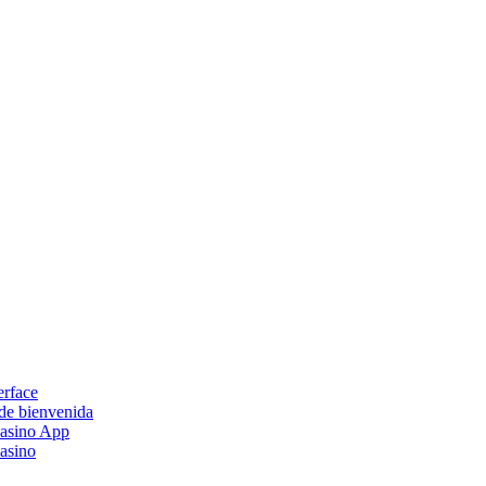
erface
de bienvenida
Casino App
casino