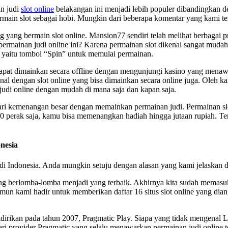
n judi
slot online
belakangan ini menjadi lebih populer dibandingkan 
ain slot sebagai hobi. Mungkin dari beberapa komentar yang kami te
ang bermain slot online. Mansion77 sendiri telah melihat berbagai pro
rmainan judi online ini? Karena permainan slot dikenal sangat mudah
 yaitu tombol “Spin” untuk memulai permainan.
apat dimainkan secara offline dengan mengunjungi kasino yang menawa
al dengan slot online yang bisa dimainkan secara online juga. Oleh k
udi online dengan mudah di mana saja dan kapan saja.
ari kemenangan besar dengan memainkan permainan judi. Permainan slot
perak saja, kamu bisa memenangkan hadiah hingga jutaan rupiah. Tent
nesia
di Indonesia. Anda mungkin setuju dengan alasan yang kami jelaskan di
yang berlomba-lomba menjadi yang terbaik. Akhirnya kita sudah memas
un kami hadir untuk memberikan daftar 16 situs slot online yang diang
didirikan pada tahun 2007, Pragmatic Play. Siapa yang tidak mengenal
 dari provider Pragmatic yang selalu menawarkan permainan judi online 