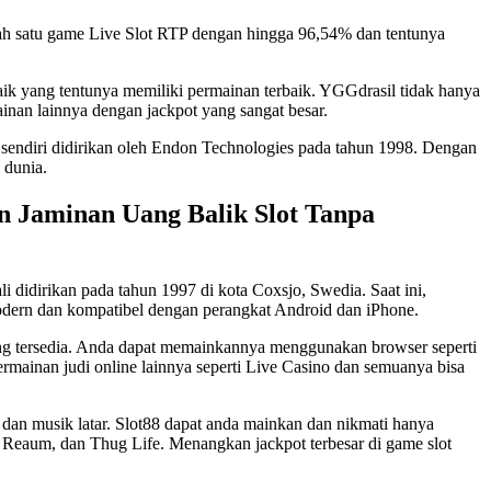
alah satu game Live Slot RTP dengan hingga 96,54% dan tentunya
aik yang tentunya memiliki permainan terbaik. YGGdrasil tidak hanya
inan lainnya dengan jackpot yang sangat besar.
sendiri didirikan oleh Endon Technologies pada tahun 1998. Dengan
 dunia.
n Jaminan Uang Balik Slot Tanpa
didirikan pada tahun 1997 di kota Coxsjo, Swedia. Saat ini,
modern dan kompatibel dengan perangkat Android dan iPhone.
ng tersedia. Anda dapat memainkannya menggunakan browser seperti
rmainan judi online lainnya seperti Live Casino dan semuanya bisa
, dan musik latar. Slot88 dapat anda mainkan dan nikmati hanya
 Reaum, dan Thug Life. Menangkan jackpot terbesar di game slot