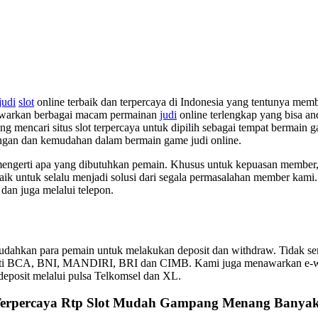
judi
slot
online terbaik dan terpercaya di Indonesia yang tentunya mem
enawarkan berbagai macam permainan
judi
online terlengkap yang bisa and
ng mencari situs slot terpercaya untuk dipilih sebagai tempat bermain
gan dan kemudahan dalam bermain game judi online.
mengerti apa yang dibutuhkan pemain. Khusus untuk kepuasan member
aik untuk selalu menjadi solusi dari segala permasalahan member kam
dan juga melalui telepon.
dahkan para pemain untuk melakukan deposit dan withdraw. Tidak semu
seperti BCA, BNI, MANDIRI, BRI dan CIMB. Kami juga menawarkan
deposit melalui pulsa Telkomsel dan XL.
88 Terpercaya Rtp Slot Mudah Gampang Menang Banyak