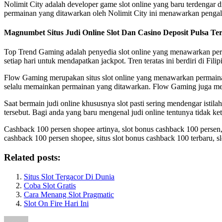
Nolimit City adalah developer game slot online yang baru terdengar
permainan yang ditawarkan oleh Nolimit City ini menawarkan penga
Magnumbet Situs Judi Online Slot Dan Casino Deposit Pulsa Te
Top Trend Gaming adalah penyedia slot online yang menawarkan perm
setiap hari untuk mendapatkan jackpot. Tren teratas ini berdiri di Fi
Flow Gaming merupakan situs slot online yang menawarkan permainan
selalu memainkan permainan yang ditawarkan. Flow Gaming juga menye
Saat bermain judi online khususnya slot pasti sering mendengar istil
tersebut. Bagi anda yang baru mengenal judi online tentunya tidak ke
Cashback 100 persen shopee artinya, slot bonus cashback 100 persen, b
cashback 100 persen shopee, situs slot bonus cashback 100 terbaru, 
Related posts:
Situs Slot Tergacor Di Dunia
Coba Slot Gratis
Cara Menang Slot Pragmatic
Slot On Fire Hari Ini
Author
Posted
Categories