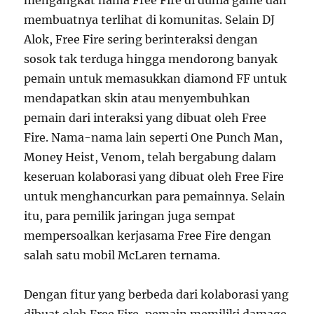
mengangkat nama Free Fire di dunia game dan
membuatnya terlihat di komunitas. Selain DJ
Alok, Free Fire sering berinteraksi dengan
sosok tak terduga hingga mendorong banyak
pemain untuk memasukkan diamond FF untuk
mendapatkan skin atau menyembuhkan
pemain dari interaksi yang dibuat oleh Free
Fire. Nama-nama lain seperti One Punch Man,
Money Heist, Venom, telah bergabung dalam
keseruan kolaborasi yang dibuat oleh Free Fire
untuk menghancurkan para pemainnya. Selain
itu, para pemilik jaringan juga sempat
mempersoalkan kerjasama Free Fire dengan
salah satu mobil McLaren ternama.
Dengan fitur yang berbeda dari kolaborasi yang