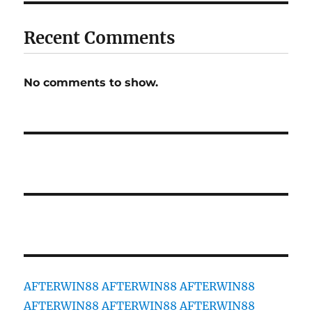
Recent Comments
No comments to show.
AFTERWIN88
AFTERWIN88
AFTERWIN88
AFTERWIN88
AFTERWIN88
AFTERWIN88