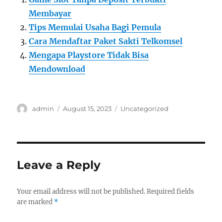
Membayar
Tips Memulai Usaha Bagi Pemula
Cara Mendaftar Paket Sakti Telkomsel
Mengapa Playstore Tidak Bisa
Mendownload
Author
Posted
Categories
admin
August 15, 2023
Uncategorized
on
Leave a Reply
Your email address will not be published.
Required fields
are marked
*