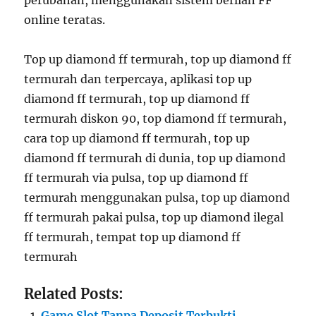
perubahan, menggunakan sistem berlian FF
online teratas.
Top up diamond ff termurah, top up diamond ff
termurah dan terpercaya, aplikasi top up
diamond ff termurah, top up diamond ff
termurah diskon 90, top diamond ff termurah,
cara top up diamond ff termurah, top up
diamond ff termurah di dunia, top up diamond
ff termurah via pulsa, top up diamond ff
termurah menggunakan pulsa, top up diamond
ff termurah pakai pulsa, top up diamond ilegal
ff termurah, tempat top up diamond ff
termurah
Related Posts:
Game Slot Tanpa Deposit Terbukti