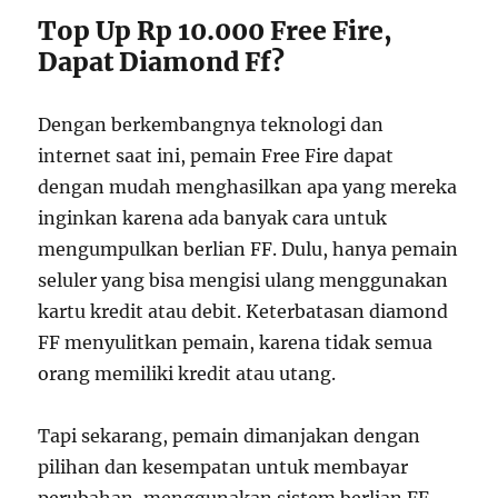
Top Up Rp 10.000 Free Fire,
Dapat Diamond Ff?
Dengan berkembangnya teknologi dan
internet saat ini, pemain Free Fire dapat
dengan mudah menghasilkan apa yang mereka
inginkan karena ada banyak cara untuk
mengumpulkan berlian FF. Dulu, hanya pemain
seluler yang bisa mengisi ulang menggunakan
kartu kredit atau debit. Keterbatasan diamond
FF menyulitkan pemain, karena tidak semua
orang memiliki kredit atau utang.
Tapi sekarang, pemain dimanjakan dengan
pilihan dan kesempatan untuk membayar