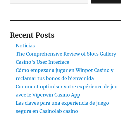
Recent Posts
Noticias
The Comprehensive Review of Slots Gallery
Casino’s User Interface
Cómo empezar a jugar en Winpot Casino y
reclamar tus bonos de bienvenida
Comment optimiser votre expérience de jeu
avec le Viperwin Casino App
Las claves para una experiencia de juego
segura en Casinolab casino