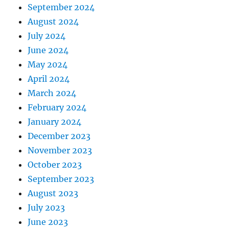
September 2024
August 2024
July 2024
June 2024
May 2024
April 2024
March 2024
February 2024
January 2024
December 2023
November 2023
October 2023
September 2023
August 2023
July 2023
June 2023