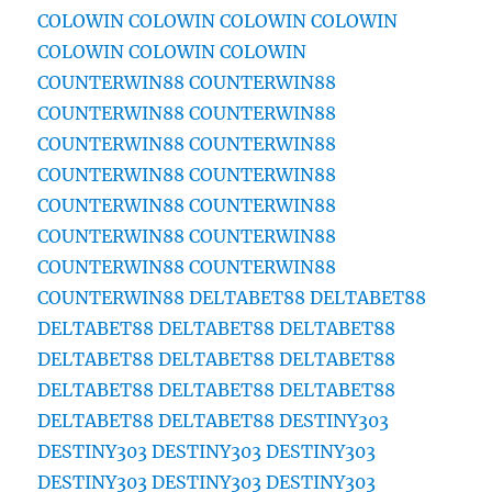
COLOWIN
COLOWIN
COLOWIN
COLOWIN
COLOWIN
COLOWIN
COLOWIN
COUNTERWIN88
COUNTERWIN88
COUNTERWIN88
COUNTERWIN88
COUNTERWIN88
COUNTERWIN88
COUNTERWIN88
COUNTERWIN88
COUNTERWIN88
COUNTERWIN88
COUNTERWIN88
COUNTERWIN88
COUNTERWIN88
COUNTERWIN88
COUNTERWIN88
DELTABET88
DELTABET88
DELTABET88
DELTABET88
DELTABET88
DELTABET88
DELTABET88
DELTABET88
DELTABET88
DELTABET88
DELTABET88
DELTABET88
DELTABET88
DESTINY303
DESTINY303
DESTINY303
DESTINY303
DESTINY303
DESTINY303
DESTINY303