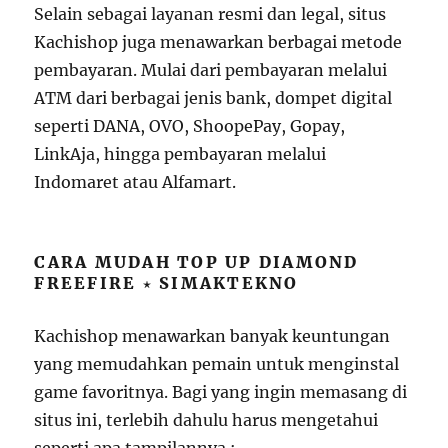
Selain sebagai layanan resmi dan legal, situs
Kachishop juga menawarkan berbagai metode
pembayaran. Mulai dari pembayaran melalui
ATM dari berbagai jenis bank, dompet digital
seperti DANA, OVO, ShoopePay, Gopay,
LinkAja, hingga pembayaran melalui
Indomaret atau Alfamart.
CARA MUDAH TOP UP DIAMOND
FREEFIRE ⋆ SIMAKTEKNO
Kachishop menawarkan banyak keuntungan
yang memudahkan pemain untuk menginstal
game favoritnya. Bagi yang ingin memasang di
situs ini, terlebih dahulu harus mengetahui