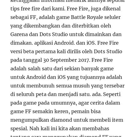
ketinggalan informasi menarik lainnya seputar
tips free fire dari kami. Free Fire, juga dikenal
sebagai FF, adalah game Battle Royale seluler
yang dikembangkan dan diterbitkan oleh
Garena dan Dots Studio untuk dimainkan dan
dimakan. aplikasi Android. dan iOS. Free Fire
versi beta pertama kali dirilis oleh Dots Studio
pada tanggal 30 September 2017. Free Fire
adalah salah satu dari sekian banyak game
untuk Android dan iOS yang tujuannya adalah
untuk membunuh semua musuh yang tersebar
di seluruh peta dan menjadi satu. ada. Seperti
pada game pada umumnya, agar cerita dalam
game FF semakin keren, pemain bisa
mengumpulkan diamond untuk membeli item
spesial. Nah kali ini kita akan membahas