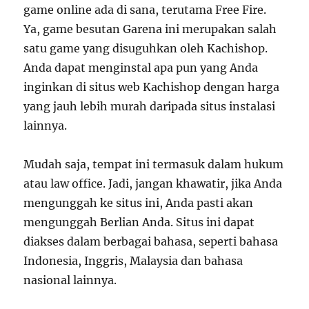
game online ada di sana, terutama Free Fire.
Ya, game besutan Garena ini merupakan salah
satu game yang disuguhkan oleh Kachishop.
Anda dapat menginstal apa pun yang Anda
inginkan di situs web Kachishop dengan harga
yang jauh lebih murah daripada situs instalasi
lainnya.
Mudah saja, tempat ini termasuk dalam hukum
atau law office. Jadi, jangan khawatir, jika Anda
mengunggah ke situs ini, Anda pasti akan
mengunggah Berlian Anda. Situs ini dapat
diakses dalam berbagai bahasa, seperti bahasa
Indonesia, Inggris, Malaysia dan bahasa
nasional lainnya.