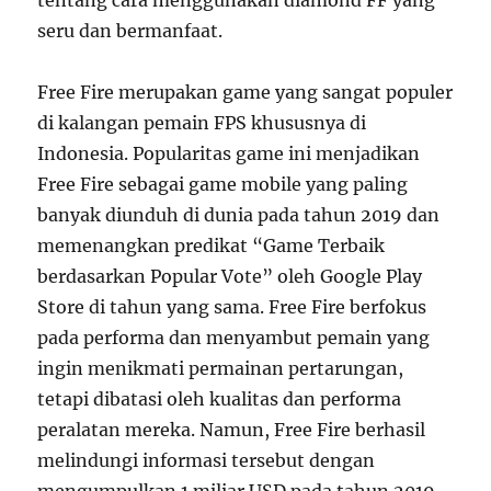
tentang cara menggunakan diamond FF yang
seru dan bermanfaat.
Free Fire merupakan game yang sangat populer
di kalangan pemain FPS khususnya di
Indonesia. Popularitas game ini menjadikan
Free Fire sebagai game mobile yang paling
banyak diunduh di dunia pada tahun 2019 dan
memenangkan predikat “Game Terbaik
berdasarkan Popular Vote” oleh Google Play
Store di tahun yang sama. Free Fire berfokus
pada performa dan menyambut pemain yang
ingin menikmati permainan pertarungan,
tetapi dibatasi oleh kualitas dan performa
peralatan mereka. Namun, Free Fire berhasil
melindungi informasi tersebut dengan