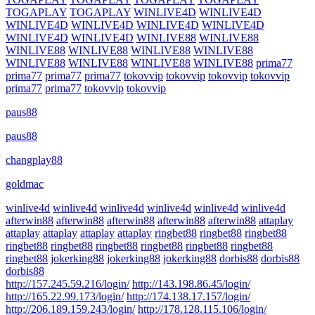
TOGAPLAY
TOGAPLAY
WINLIVE4D
WINLIVE4D
WINLIVE4D
WINLIVE4D
WINLIVE4D
WINLIVE4D
WINLIVE4D
WINLIVE4D
WINLIVE88
WINLIVE88
WINLIVE88
WINLIVE88
WINLIVE88
WINLIVE88
WINLIVE88
WINLIVE88
WINLIVE88
WINLIVE88
prima77
prima77
prima77
prima77
tokovvip
tokovvip
tokovvip
tokovvip
prima77
prima77
tokovvip
tokovvip
paus88
paus88
changplay88
goldmac
winlive4d
winlive4d
winlive4d
winlive4d
winlive4d
winlive4d
afterwin88
afterwin88
afterwin88
afterwin88
afterwin88
attaplay
attaplay
attaplay
attaplay
attaplay
ringbet88
ringbet88
ringbet88
ringbet88
ringbet88
ringbet88
ringbet88
ringbet88
ringbet88
ringbet88
jokerking88
jokerking88
jokerking88
dorbis88
dorbis88
dorbis88
http://157.245.59.216/login/
http://143.198.86.45/login/
http://165.22.99.173/login/
http://174.138.17.157/login/
http://206.189.159.243/login/
http://178.128.115.106/login/