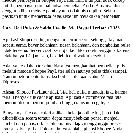
metode pembayaran Shopee PayLater, limit mungkin tidak cukup
untuk membayar nominal pulsa pembelian Anda. Biasanya dicek
dengan pilihan metode pembayaran tidak bisa dipilih. Selalu
pastikan untuk memeriksa batas sebelum melakukan pembelian.
Cara Beli Pulsa & Saldo Ewallet Via Paypal Terbaru 2023
Aplikasi Shopee sering mengalami error server sehingga layanan
seperti game, bayar belanjaan, pesan belanjaan, dan pembelian pulsa
tidak tersedia. Server crash sering dikeluhkan oleh pengguna karena
tidak hanya 1-2 jam saja, bisa lebih dari waktu tersebut.
Adanya kesalahan tersebut biasanya menghambat pembelian pulsa
melalui metode Shopee PayLater salah satunya pulsa tidak sampai.
Namun belum tentu transaksi berhasil dengan status Masih
Diproses.
Alasan Shopee PayLater tidak bisa beli pulsa mungkin juga karena
terlalu banyak file cache aplikasi. Aplikasi e-commerce rata-rata
membutuhkan memori puluhan hingga ratusan megabyte.
Banyaknya file cache dari aplikasi belanja online ini, jika tidak
dibersihkan secara teratur, dapat menyebabkan ponsel menjadi
lambat dan panas, dll. Lebih parahnya lagi, mengganggu proses
transaksi beli pulsa. Faktor lainnya adalah aplikasi Shopee Anda