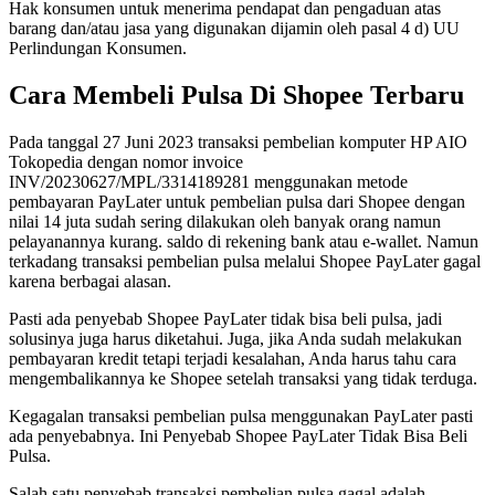
Hak konsumen untuk menerima pendapat dan pengaduan atas
barang dan/atau jasa yang digunakan dijamin oleh pasal 4 d) UU
Perlindungan Konsumen.
Cara Membeli Pulsa Di Shopee Terbaru
Pada tanggal 27 Juni 2023 transaksi pembelian komputer HP AIO
Tokopedia dengan nomor invoice
INV/20230627/MPL/3314189281 menggunakan metode
pembayaran PayLater untuk pembelian pulsa dari Shopee dengan
nilai 14 juta sudah sering dilakukan oleh banyak orang namun
pelayanannya kurang. saldo di rekening bank atau e-wallet. Namun
terkadang transaksi pembelian pulsa melalui Shopee PayLater gagal
karena berbagai alasan.
Pasti ada penyebab Shopee PayLater tidak bisa beli pulsa, jadi
solusinya juga harus diketahui. Juga, jika Anda sudah melakukan
pembayaran kredit tetapi terjadi kesalahan, Anda harus tahu cara
mengembalikannya ke Shopee setelah transaksi yang tidak terduga.
Kegagalan transaksi pembelian pulsa menggunakan PayLater pasti
ada penyebabnya. Ini Penyebab Shopee PayLater Tidak Bisa Beli
Pulsa.
Salah satu penyebab transaksi pembelian pulsa gagal adalah