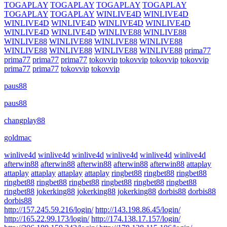
TOGAPLAY
TOGAPLAY
TOGAPLAY
TOGAPLAY
TOGAPLAY
TOGAPLAY
WINLIVE4D
WINLIVE4D
WINLIVE4D
WINLIVE4D
WINLIVE4D
WINLIVE4D
WINLIVE4D
WINLIVE4D
WINLIVE88
WINLIVE88
WINLIVE88
WINLIVE88
WINLIVE88
WINLIVE88
WINLIVE88
WINLIVE88
WINLIVE88
WINLIVE88
prima77
prima77
prima77
prima77
tokovvip
tokovvip
tokovvip
tokovvip
prima77
prima77
tokovvip
tokovvip
paus88
paus88
changplay88
goldmac
winlive4d
winlive4d
winlive4d
winlive4d
winlive4d
winlive4d
afterwin88
afterwin88
afterwin88
afterwin88
afterwin88
attaplay
attaplay
attaplay
attaplay
attaplay
ringbet88
ringbet88
ringbet88
ringbet88
ringbet88
ringbet88
ringbet88
ringbet88
ringbet88
ringbet88
jokerking88
jokerking88
jokerking88
dorbis88
dorbis88
dorbis88
http://157.245.59.216/login/
http://143.198.86.45/login/
http://165.22.99.173/login/
http://174.138.17.157/login/