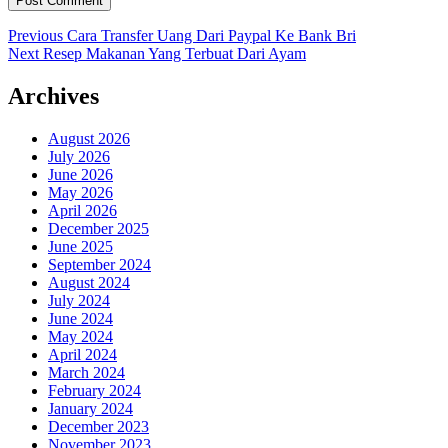
Post
Previous
Previous
Cara Transfer Uang Dari Paypal Ke Bank Bri
Next
post:
Next
Resep Makanan Yang Terbuat Dari Ayam
navigation
post:
Archives
August 2026
July 2026
June 2026
May 2026
April 2026
December 2025
June 2025
September 2024
August 2024
July 2024
June 2024
May 2024
April 2024
March 2024
February 2024
January 2024
December 2023
November 2023