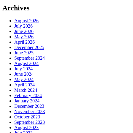
post:
Archives
August 2026
July 2026
June 2026
May 2026
April 2026
December 2025
June 2025
September 2024
August 2024
July 2024
June 2024
May 2024
April 2024
March 2024
February 2024
January 2024
December 2023
November 2023
October 2023
September 2023
August 2023
July 2023