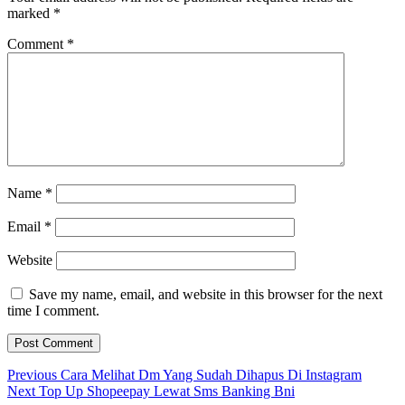
marked
*
Comment
*
Name
*
Email
*
Website
Save my name, email, and website in this browser for the next
time I comment.
Post
Previous
Previous
Cara Melihat Dm Yang Sudah Dihapus Di Instagram
Next
post:
Next
Top Up Shopeepay Lewat Sms Banking Bni
navigation