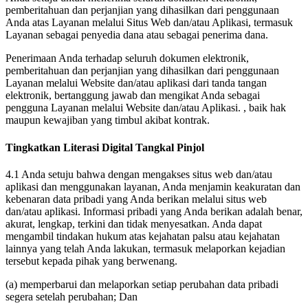
pemberitahuan dan perjanjian yang dihasilkan dari penggunaan
Anda atas Layanan melalui Situs Web dan/atau Aplikasi, termasuk
Layanan sebagai penyedia dana atau sebagai penerima dana.
Penerimaan Anda terhadap seluruh dokumen elektronik,
pemberitahuan dan perjanjian yang dihasilkan dari penggunaan
Layanan melalui Website dan/atau aplikasi dari tanda tangan
elektronik, bertanggung jawab dan mengikat Anda sebagai
pengguna Layanan melalui Website dan/atau Aplikasi. , baik hak
maupun kewajiban yang timbul akibat kontrak.
Tingkatkan Literasi Digital Tangkal Pinjol
4.1 Anda setuju bahwa dengan mengakses situs web dan/atau
aplikasi dan menggunakan layanan, Anda menjamin keakuratan dan
kebenaran data pribadi yang Anda berikan melalui situs web
dan/atau aplikasi. Informasi pribadi yang Anda berikan adalah benar,
akurat, lengkap, terkini dan tidak menyesatkan. Anda dapat
mengambil tindakan hukum atas kejahatan palsu atau kejahatan
lainnya yang telah Anda lakukan, termasuk melaporkan kejadian
tersebut kepada pihak yang berwenang.
(a) memperbarui dan melaporkan setiap perubahan data pribadi
segera setelah perubahan; Dan