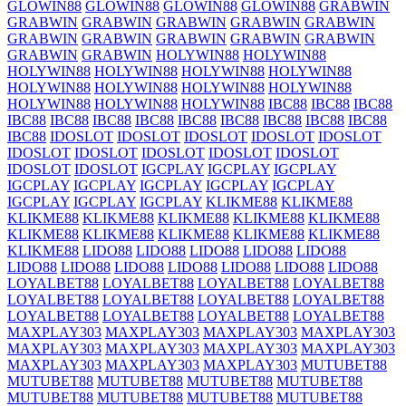
GLOWIN88
GLOWIN88
GLOWIN88
GLOWIN88
GRABWIN
GRABWIN
GRABWIN
GRABWIN
GRABWIN
GRABWIN
GRABWIN
GRABWIN
GRABWIN
GRABWIN
GRABWIN
GRABWIN
GRABWIN
HOLYWIN88
HOLYWIN88
HOLYWIN88
HOLYWIN88
HOLYWIN88
HOLYWIN88
HOLYWIN88
HOLYWIN88
HOLYWIN88
HOLYWIN88
HOLYWIN88
HOLYWIN88
HOLYWIN88
IBC88
IBC88
IBC88
IBC88
IBC88
IBC88
IBC88
IBC88
IBC88
IBC88
IBC88
IBC88
IBC88
IDOSLOT
IDOSLOT
IDOSLOT
IDOSLOT
IDOSLOT
IDOSLOT
IDOSLOT
IDOSLOT
IDOSLOT
IDOSLOT
IDOSLOT
IDOSLOT
IGCPLAY
IGCPLAY
IGCPLAY
IGCPLAY
IGCPLAY
IGCPLAY
IGCPLAY
IGCPLAY
IGCPLAY
IGCPLAY
IGCPLAY
KLIKME88
KLIKME88
KLIKME88
KLIKME88
KLIKME88
KLIKME88
KLIKME88
KLIKME88
KLIKME88
KLIKME88
KLIKME88
KLIKME88
KLIKME88
LIDO88
LIDO88
LIDO88
LIDO88
LIDO88
LIDO88
LIDO88
LIDO88
LIDO88
LIDO88
LIDO88
LIDO88
LOYALBET88
LOYALBET88
LOYALBET88
LOYALBET88
LOYALBET88
LOYALBET88
LOYALBET88
LOYALBET88
LOYALBET88
LOYALBET88
LOYALBET88
LOYALBET88
MAXPLAY303
MAXPLAY303
MAXPLAY303
MAXPLAY303
MAXPLAY303
MAXPLAY303
MAXPLAY303
MAXPLAY303
MAXPLAY303
MAXPLAY303
MAXPLAY303
MUTUBET88
MUTUBET88
MUTUBET88
MUTUBET88
MUTUBET88
MUTUBET88
MUTUBET88
MUTUBET88
MUTUBET88