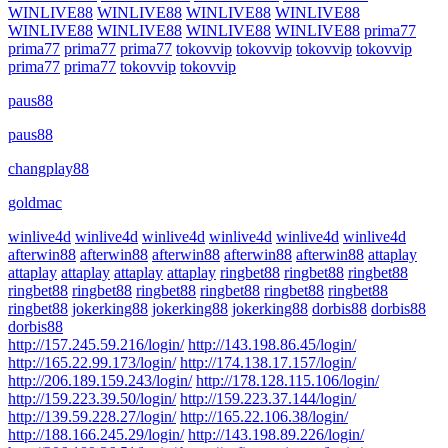
WINLIVE88
WINLIVE88
WINLIVE88
WINLIVE88
WINLIVE88
WINLIVE88
WINLIVE88
WINLIVE88
prima77
prima77
prima77
prima77
tokovvip
tokovvip
tokovvip
tokovvip
prima77
prima77
tokovvip
tokovvip
paus88
paus88
changplay88
goldmac
winlive4d
winlive4d
winlive4d
winlive4d
winlive4d
winlive4d
afterwin88
afterwin88
afterwin88
afterwin88
afterwin88
attaplay
attaplay
attaplay
attaplay
attaplay
ringbet88
ringbet88
ringbet88
ringbet88
ringbet88
ringbet88
ringbet88
ringbet88
ringbet88
ringbet88
jokerking88
jokerking88
jokerking88
dorbis88
dorbis88
dorbis88
http://157.245.59.216/login/
http://143.198.86.45/login/
http://165.22.99.173/login/
http://174.138.17.157/login/
http://206.189.159.243/login/
http://178.128.115.106/login/
http://159.223.39.50/login/
http://159.223.37.144/login/
http://139.59.228.27/login/
http://165.22.106.38/login/
http://188.166.245.29/login/
http://143.198.89.226/login/