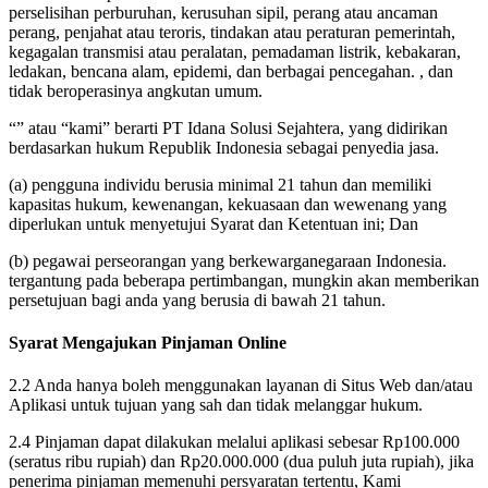
perselisihan perburuhan, kerusuhan sipil, perang atau ancaman
perang, penjahat atau teroris, tindakan atau peraturan pemerintah,
kegagalan transmisi atau peralatan, pemadaman listrik, kebakaran,
ledakan, bencana alam, epidemi, dan berbagai pencegahan. , dan
tidak beroperasinya angkutan umum.
“” atau “kami” berarti PT Idana Solusi Sejahtera, yang didirikan
berdasarkan hukum Republik Indonesia sebagai penyedia jasa.
(a) pengguna individu berusia minimal 21 tahun dan memiliki
kapasitas hukum, kewenangan, kekuasaan dan wewenang yang
diperlukan untuk menyetujui Syarat dan Ketentuan ini; Dan
(b) pegawai perseorangan yang berkewarganegaraan Indonesia.
tergantung pada beberapa pertimbangan, mungkin akan memberikan
persetujuan bagi anda yang berusia di bawah 21 tahun.
Syarat Mengajukan Pinjaman Online
2.2 Anda hanya boleh menggunakan layanan di Situs Web dan/atau
Aplikasi untuk tujuan yang sah dan tidak melanggar hukum.
2.4 Pinjaman dapat dilakukan melalui aplikasi sebesar Rp100.000
(seratus ribu rupiah) dan Rp20.000.000 (dua puluh juta rupiah), jika
penerima pinjaman memenuhi persyaratan tertentu, Kami