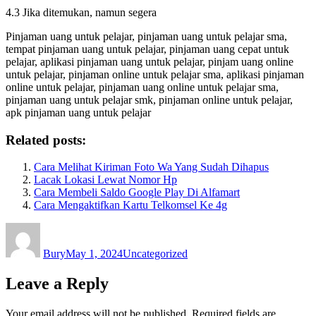
4.3 Jika ditemukan, namun segera
Pinjaman uang untuk pelajar, pinjaman uang untuk pelajar sma,
tempat pinjaman uang untuk pelajar, pinjaman uang cepat untuk
pelajar, aplikasi pinjaman uang untuk pelajar, pinjam uang online
untuk pelajar, pinjaman online untuk pelajar sma, aplikasi pinjaman
online untuk pelajar, pinjaman uang online untuk pelajar sma,
pinjaman uang untuk pelajar smk, pinjaman online untuk pelajar,
apk pinjaman uang untuk pelajar
Related posts:
Cara Melihat Kiriman Foto Wa Yang Sudah Dihapus
Lacak Lokasi Lewat Nomor Hp
Cara Membeli Saldo Google Play Di Alfamart
Cara Mengaktifkan Kartu Telkomsel Ke 4g
Author
Posted
Categories
on
Bury
May 1, 2024
Uncategorized
Leave a Reply
Your email address will not be published.
Required fields are