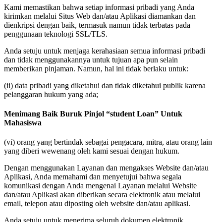
Kami memastikan bahwa setiap informasi pribadi yang Anda
kirimkan melalui Situs Web dan/atau Aplikasi diamankan dan
dienkripsi dengan baik, termasuk namun tidak terbatas pada
penggunaan teknologi SSL/TLS.
Anda setuju untuk menjaga kerahasiaan semua informasi pribadi
dan tidak menggunakannya untuk tujuan apa pun selain
memberikan pinjaman. Namun, hal ini tidak berlaku untuk:
(ii) data pribadi yang diketahui dan tidak diketahui publik karena
pelanggaran hukum yang ada;
Menimang Baik Buruk Pinjol “student Loan” Untuk
Mahasiswa
(vi) orang yang bertindak sebagai pengacara, mitra, atau orang lain
yang diberi wewenang oleh kami sesuai dengan hukum.
Dengan menggunakan Layanan dan mengakses Website dan/atau
Aplikasi, Anda memahami dan menyetujui bahwa segala
komunikasi dengan Anda mengenai Layanan melalui Website
dan/atau Aplikasi akan diberikan secara elektronik atau melalui
email, telepon atau diposting oleh website dan/atau aplikasi.
Anda setuju untuk menerima seluruh dokumen elektronik,