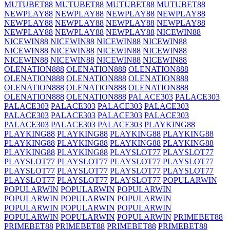
MUTUBET88
MUTUBET88
MUTUBET88
MUTUBET88
NEWPLAY88
NEWPLAY88
NEWPLAY88
NEWPLAY88
NEWPLAY88
NEWPLAY88
NEWPLAY88
NEWPLAY88
NEWPLAY88
NEWPLAY88
NEWPLAY88
NICEWIN88
NICEWIN88
NICEWIN88
NICEWIN88
NICEWIN88
NICEWIN88
NICEWIN88
NICEWIN88
NICEWIN88
NICEWIN88
NICEWIN88
NICEWIN88
NICEWIN88
OLENATION888
OLENATION888
OLENATION888
OLENATION888
OLENATION888
OLENATION888
OLENATION888
OLENATION888
OLENATION888
OLENATION888
OLENATION888
PALACE303
PALACE303
PALACE303
PALACE303
PALACE303
PALACE303
PALACE303
PALACE303
PALACE303
PALACE303
PALACE303
PALACE303
PALACE303
PLAYKING88
PLAYKING88
PLAYKING88
PLAYKING88
PLAYKING88
PLAYKING88
PLAYKING88
PLAYKING88
PLAYKING88
PLAYKING88
PLAYKING88
PLAYSLOT77
PLAYSLOT77
PLAYSLOT77
PLAYSLOT77
PLAYSLOT77
PLAYSLOT77
PLAYSLOT77
PLAYSLOT77
PLAYSLOT77
PLAYSLOT77
PLAYSLOT77
PLAYSLOT77
PLAYSLOT77
POPULARWIN
POPULARWIN
POPULARWIN
POPULARWIN
POPULARWIN
POPULARWIN
POPULARWIN
POPULARWIN
POPULARWIN
POPULARWIN
POPULARWIN
POPULARWIN
POPULARWIN
PRIMEBET88
PRIMEBET88
PRIMEBET88
PRIMEBET88
PRIMEBET88