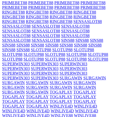
PRIMEBET88
PRIMEBET88
PRIMEBET88
PRIMEBET88
PRIMEBET88
PRIMEBET88
PRIMEBET88
PRIMEBET88
RINGBET88
RINGBET88
RINGBET88
RINGBET88
RINGBET88
RINGBET88
RINGBET88
RINGBET88
RINGBET88
RINGBET88
RINGBET88
SENSASLOT88
SENSASLOT88
SENSASLOT88
SENSASLOT88
SENSASLOT88
SENSASLOT88
SENSASLOT88
SENSASLOT88
SENSASLOT88
SENSASLOT88
SENSASLOT88
SENSASLOT88
SINS88
SINS88
SINS88
SINS88
SINS88
SINS88
SINS88
SINS88
SINS88
SINS88
SINS88
SINS88
SLOTUP88
SLOTUP88
SLOTUP88
SLOTUP88
SLOTUP88
SLOTUP88
SLOTUP88
SLOTUP88
SLOTUP88
SLOTUP88
SLOTUP88
SLOTUP88
SLOTUP88
SUPERWIN303
SUPERWIN303
SUPERWIN303
SUPERWIN303
SUPERWIN303
SUPERWIN303
SUPERWIN303
SUPERWIN303
SUPERWIN303
SUPERWIN303
SUPERWIN303
SURGAWIN
SURGAWIN
SURGAWIN
SURGAWIN
SURGAWIN
SURGAWIN
SURGAWIN
SURGAWIN
SURGAWIN
SURGAWIN
SURGAWIN
SURGAWIN
TOGAPLAY
TOGAPLAY
TOGAPLAY
TOGAPLAY
TOGAPLAY
TOGAPLAY
TOGAPLAY
TOGAPLAY
TOGAPLAY
TOGAPLAY
TOGAPLAY
TOGAPLAY
WINLIVE4D
WINLIVE4D
WINLIVE4D
WINLIVE4D
WINLIVE4D
WINLIVE4D
WINLIVE4D
WINLIVE4D
WINLIVE88
WINLIVE88