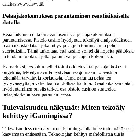
asiakastyytyväisyyttä.
Pelaajakokemuksen parantaminen reaaliaikaisella
datalla
Reaaliaikainen data on avainasemassa pelaajakokemuksen
parantamisessa. Pistolo casino hyödyntää tekoälyä analysoidakseen
reaaliaikaista dataa, joka liittyy pelaajien toimintaan ja pelien
suorituksiin. Tämä tarkoittaa, että kasino voi tehdä nopeita päätöksiä
ja tehdä muutoksia, jotka parantavat pelaajien kokemusta.
Esimerkiksi, jos jokin peli ei toimi odotetusti tai pelaajat kokevat
ongelmia, tekoälyn avulla pystytään reagoimaan nopeasti ja
tekemään tarvittavia korjauksia. Tämä parantaa pelaajien
tyytyväisyyttä ja vähentää mahdollisia haittoja. Reaaliaikaisen datan
hyödyntäminen on siis tärkeä osa pistolo casinon strategiaa
pelaajakokemuksen parantamiseksi.
Tulevaisuuden näkymät: Miten tekoäly
kehittyy iGamingissa?
Tulevaisuudessa tekoälyn rooli iGaming-alalla tulee todennäköisesti
kasvamaan entisestään. Teknologian kehitys mahdollistaa uusia