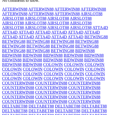
No comments to show.
AFTERWIN88
AFTERWIN88
AFTERWIN88
AFTERWIN88
AFTERWIN88
AFTERWIN88
AFTERWIN88
AIRSLOT88
AIRSLOT88
AIRSLOT88
AIRSLOT88
AIRSLOT88
AIRSLOT88
AIRSLOT88
AIRSLOT88
AIRSLOT88
AIRSLOT88
AIRSLOT88
AIRSLOT88
AIRSLOT88
ATTA4D
ATTA4D
ATTA4D
ATTA4D
ATTA4D
ATTA4D
ATTA4D
ATTA4D
ATTA4D
ATTA4D
ATTA4D
ATTA4D
BETWING88
BETWING88
BETWING88
BETWING88
BETWING88
BETWING88
BETWING88
BETWING88
BETWING88
BETWING88
BETWING88
BETWING88
BIDWIN88
BIDWIN88
BIDWIN88
BIDWIN88
BIDWIN88
BIDWIN88
BIDWIN88
BIDWIN88
BIDWIN88
BIDWIN88
BIDWIN88
BIDWIN88
BIDWIN88
COLOWIN
COLOWIN
COLOWIN
COLOWIN
COLOWIN
COLOWIN
COLOWIN
COLOWIN
COLOWIN
COLOWIN
COLOWIN
COLOWIN
COLOWIN
COLOWIN
COLOWIN
COLOWIN
COLOWIN
COLOWIN
COUNTERWIN88
COUNTERWIN88
COUNTERWIN88
COUNTERWIN88
COUNTERWIN88
COUNTERWIN88
COUNTERWIN88
COUNTERWIN88
COUNTERWIN88
COUNTERWIN88
COUNTERWIN88
COUNTERWIN88
COUNTERWIN88
COUNTERWIN88
COUNTERWIN88
DELTABET88
DELTABET88
DELTABET88
DELTABET88
DELTABET88
DELTABET88
DELTABET88
DELTABET88