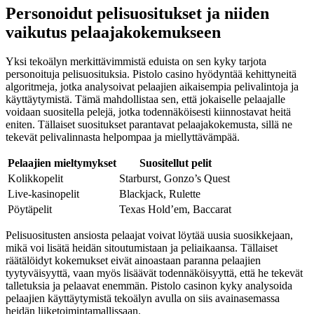
Personoidut pelisuositukset ja niiden
vaikutus pelaajakokemukseen
Yksi tekoälyn merkittävimmistä eduista on sen kyky tarjota
personoituja pelisuosituksia. Pistolo casino hyödyntää kehittyneitä
algoritmeja, jotka analysoivat pelaajien aikaisempia pelivalintoja ja
käyttäytymistä. Tämä mahdollistaa sen, että jokaiselle pelaajalle
voidaan suositella pelejä, jotka todennäköisesti kiinnostavat heitä
eniten. Tällaiset suositukset parantavat pelaajakokemusta, sillä ne
tekevät pelivalinnasta helpompaa ja miellyttävämpää.
Pelaajien mieltymykset
Suositellut pelit
Kolikkopelit
Starburst, Gonzo’s Quest
Live-kasinopelit
Blackjack, Rulette
Pöytäpelit
Texas Hold’em, Baccarat
Pelisuositusten ansiosta pelaajat voivat löytää uusia suosikkejaan,
mikä voi lisätä heidän sitoutumistaan ja peliaikaansa. Tällaiset
räätälöidyt kokemukset eivät ainoastaan paranna pelaajien
tyytyväisyyttä, vaan myös lisäävät todennäköisyyttä, että he tekevät
talletuksia ja pelaavat enemmän. Pistolo casinon kyky analysoida
pelaajien käyttäytymistä tekoälyn avulla on siis avainasemassa
heidän liiketoimintamallissaan.