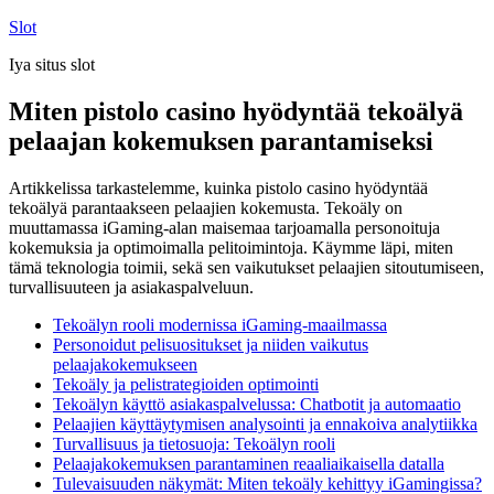
Skip
Slot
to
Iya situs slot
content
Miten pistolo casino hyödyntää tekoälyä
pelaajan kokemuksen parantamiseksi
Artikkelissa tarkastelemme, kuinka pistolo casino hyödyntää
tekoälyä parantaakseen pelaajien kokemusta. Tekoäly on
muuttamassa iGaming-alan maisemaa tarjoamalla personoituja
kokemuksia ja optimoimalla pelitoimintoja. Käymme läpi, miten
tämä teknologia toimii, sekä sen vaikutukset pelaajien sitoutumiseen,
turvallisuuteen ja asiakaspalveluun.
Tekoälyn rooli modernissa iGaming-maailmassa
Personoidut pelisuositukset ja niiden vaikutus
pelaajakokemukseen
Tekoäly ja pelistrategioiden optimointi
Tekoälyn käyttö asiakaspalvelussa: Chatbotit ja automaatio
Pelaajien käyttäytymisen analysointi ja ennakoiva analytiikka
Turvallisuus ja tietosuoja: Tekoälyn rooli
Pelaajakokemuksen parantaminen reaaliaikaisella datalla
Tulevaisuuden näkymät: Miten tekoäly kehittyy iGamingissa?