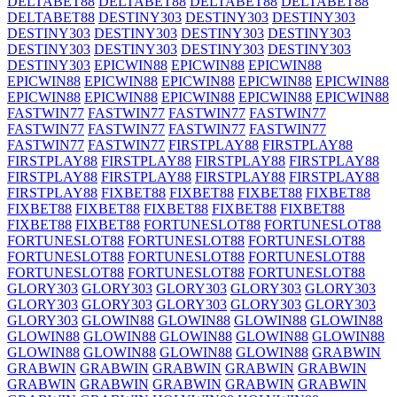
DELTABET88
DELTABET88
DELTABET88
DELTABET88
DELTABET88
DESTINY303
DESTINY303
DESTINY303
DESTINY303
DESTINY303
DESTINY303
DESTINY303
DESTINY303
DESTINY303
DESTINY303
DESTINY303
DESTINY303
EPICWIN88
EPICWIN88
EPICWIN88
EPICWIN88
EPICWIN88
EPICWIN88
EPICWIN88
EPICWIN88
EPICWIN88
EPICWIN88
EPICWIN88
EPICWIN88
EPICWIN88
FASTWIN77
FASTWIN77
FASTWIN77
FASTWIN77
FASTWIN77
FASTWIN77
FASTWIN77
FASTWIN77
FASTWIN77
FASTWIN77
FIRSTPLAY88
FIRSTPLAY88
FIRSTPLAY88
FIRSTPLAY88
FIRSTPLAY88
FIRSTPLAY88
FIRSTPLAY88
FIRSTPLAY88
FIRSTPLAY88
FIRSTPLAY88
FIRSTPLAY88
FIXBET88
FIXBET88
FIXBET88
FIXBET88
FIXBET88
FIXBET88
FIXBET88
FIXBET88
FIXBET88
FIXBET88
FIXBET88
FORTUNESLOT88
FORTUNESLOT88
FORTUNESLOT88
FORTUNESLOT88
FORTUNESLOT88
FORTUNESLOT88
FORTUNESLOT88
FORTUNESLOT88
FORTUNESLOT88
FORTUNESLOT88
FORTUNESLOT88
GLORY303
GLORY303
GLORY303
GLORY303
GLORY303
GLORY303
GLORY303
GLORY303
GLORY303
GLORY303
GLORY303
GLOWIN88
GLOWIN88
GLOWIN88
GLOWIN88
GLOWIN88
GLOWIN88
GLOWIN88
GLOWIN88
GLOWIN88
GLOWIN88
GLOWIN88
GLOWIN88
GLOWIN88
GRABWIN
GRABWIN
GRABWIN
GRABWIN
GRABWIN
GRABWIN
GRABWIN
GRABWIN
GRABWIN
GRABWIN
GRABWIN