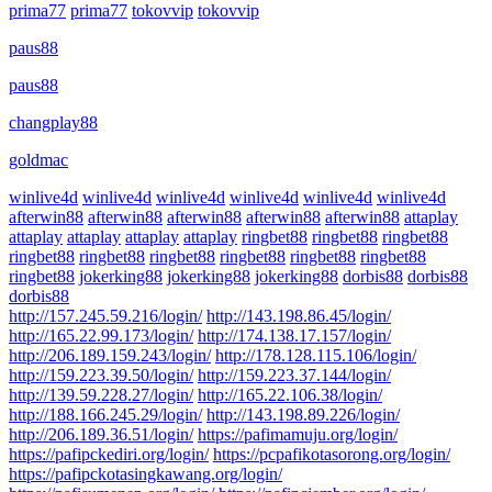
prima77
prima77
tokovvip
tokovvip
paus88
paus88
changplay88
goldmac
winlive4d
winlive4d
winlive4d
winlive4d
winlive4d
winlive4d
afterwin88
afterwin88
afterwin88
afterwin88
afterwin88
attaplay
attaplay
attaplay
attaplay
attaplay
ringbet88
ringbet88
ringbet88
ringbet88
ringbet88
ringbet88
ringbet88
ringbet88
ringbet88
ringbet88
jokerking88
jokerking88
jokerking88
dorbis88
dorbis88
dorbis88
http://157.245.59.216/login/
http://143.198.86.45/login/
http://165.22.99.173/login/
http://174.138.17.157/login/
http://206.189.159.243/login/
http://178.128.115.106/login/
http://159.223.39.50/login/
http://159.223.37.144/login/
http://139.59.228.27/login/
http://165.22.106.38/login/
http://188.166.245.29/login/
http://143.198.89.226/login/
http://206.189.36.51/login/
https://pafimamuju.org/login/
https://pafipckediri.org/login/
https://pcpafikotasorong.org/login/
https://pafipckotasingkawang.org/login/