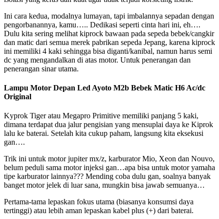
Ini cara kedua, modalnya lumayan, tapi imbalannya sepadan dengan
pengorbanannya, kamu….. Dedikasi seperti cinta hari ini, eh….
Dulu kita sering melihat kiprock bawaan pada sepeda bebek/cangkir
dan matic dari semua merek pabrikan sepeda Jepang, karena kiprock
ini memiliki 4 kaki sehingga bisa diganti/kanibal, namun harus semi
dc yang mengandalkan di atas motor. Untuk penerangan dan
penerangan sinar utama.
Lampu Motor Depan Led Ayoto M2b Bebek Matic H6 Ac/dc
Original
Kyprok Tiger atau Megapro Primitive memiliki panjang 5 kaki,
dimana terdapat dua jalur pengisian yang mensuplai daya ke Kiprok
lalu ke baterai. Setelah kita cukup paham, langsung kita eksekusi
gan….
Trik ini untuk motor jupiter mx/z, karburator Mio, Xeon dan Nouvo,
belum peduli sama motor injeksi gan…apa bisa untuk motor yamaha
tipe karburator lainnya??? Mending coba dulu gan, soalnya banyak
banget motor jelek di luar sana, mungkin bisa jawab semuanya…
Pertama-tama lepaskan fokus utama (biasanya konsumsi daya
tertinggi) atau lebih aman lepaskan kabel plus (+) dari baterai.