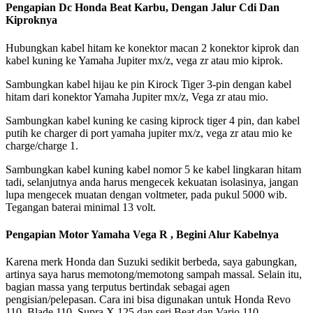
Pengapian Dc Honda Beat Karbu, Dengan Jalur Cdi Dan
Kiproknya
Hubungkan kabel hitam ke konektor macan 2 konektor kiprok dan
kabel kuning ke Yamaha Jupiter mx/z, vega zr atau mio kiprok.
Sambungkan kabel hijau ke pin Kirock Tiger 3-pin dengan kabel
hitam dari konektor Yamaha Jupiter mx/z, Vega zr atau mio.
Sambungkan kabel kuning ke casing kiprock tiger 4 pin, dan kabel
putih ke charger di port yamaha jupiter mx/z, vega zr atau mio ke
charge/charge 1.
Sambungkan kabel kuning kabel nomor 5 ke kabel lingkaran hitam
tadi, selanjutnya anda harus mengecek kekuatan isolasinya, jangan
lupa mengecek muatan dengan voltmeter, pada pukul 5000 wib.
Tegangan baterai minimal 13 volt.
Pengapian Motor Yamaha Vega R , Begini Alur Kabelnya
Karena merk Honda dan Suzuki sedikit berbeda, saya gabungkan,
artinya saya harus memotong/memotong sampah massal. Selain itu,
bagian massa yang terputus bertindak sebagai agen
pengisian/pelepasan. Cara ini bisa digunakan untuk Honda Revo
110, Blade 110, Supra X 125 dan seri Beat dan Vario 110.