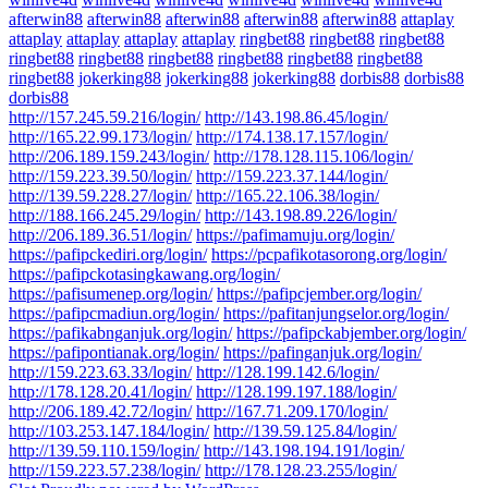
afterwin88
afterwin88
afterwin88
afterwin88
afterwin88
attaplay
attaplay
attaplay
attaplay
attaplay
ringbet88
ringbet88
ringbet88
ringbet88
ringbet88
ringbet88
ringbet88
ringbet88
ringbet88
ringbet88
jokerking88
jokerking88
jokerking88
dorbis88
dorbis88
dorbis88
http://157.245.59.216/login/
http://143.198.86.45/login/
http://165.22.99.173/login/
http://174.138.17.157/login/
http://206.189.159.243/login/
http://178.128.115.106/login/
http://159.223.39.50/login/
http://159.223.37.144/login/
http://139.59.228.27/login/
http://165.22.106.38/login/
http://188.166.245.29/login/
http://143.198.89.226/login/
http://206.189.36.51/login/
https://pafimamuju.org/login/
https://pafipckediri.org/login/
https://pcpafikotasorong.org/login/
https://pafipckotasingkawang.org/login/
https://pafisumenep.org/login/
https://pafipcjember.org/login/
https://pafipcmadiun.org/login/
https://pafitanjungselor.org/login/
https://pafikabnganjuk.org/login/
https://pafipckabjember.org/login/
https://pafipontianak.org/login/
https://pafinganjuk.org/login/
http://159.223.63.33/login/
http://128.199.142.6/login/
http://178.128.20.41/login/
http://128.199.197.188/login/
http://206.189.42.72/login/
http://167.71.209.170/login/
http://103.253.147.184/login/
http://139.59.125.84/login/
http://139.59.110.159/login/
http://143.198.194.191/login/
http://159.223.57.238/login/
http://178.128.23.255/login/