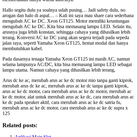
Hallo segitu dulu ya soalnya udah pusing… Jadi safety dulu, no
arogan dan halo di aspal… – Kali ini saya mau share cara sederhana
mengubah AC ke DC. Xeon GT125. Motor memiliki keuntungan
mengubah AC ke DC. Kita bisa memasang lampu LED. Selain itu,
arusnya juga lebih konstan, sehingga cahaya yang dihasilkan lebih
terang. Konversi AC ke DC yang akan segera terjadi pada sepeda
jalan raya, seperti Yamaha Xeon GT125, hemat modal dan hanya
membutuhkan kabel.
Pada dasarnya tenaga Yamaha Xeon GT125 ini masih AC, namun
selama lampunya AC/DC, kita bisa memasang lampu LED sebagai
lampu utama. Namun cahaya yang dihasilkan lebih terang,
Arus dc ke ac, merubah arus ac ke dc motor mio tanpa ganti kiprok,
merubah arus dc ke ac, merubah arus ac ke dc tanpa ganti kiprok,
arus ac ke dc motor, cara merubah arus ac ke dc motor, merubah ac
ke dc motor, alat untuk merubah arus ac ke dc, cara merubah arus ac
ke dc pada speaker aktif, cara merubah arus ac ke dc satria fu,
merubah arus ac ke dc motor, cara merubah arus ac ke dc supra x
125
Related posts:
Aplikasi Main Slot