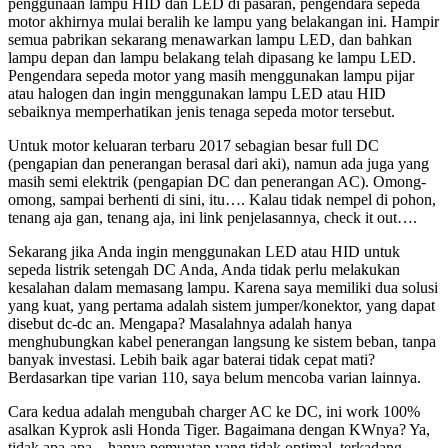
penggunaan lampu HID dan LED di pasaran, pengendara sepeda
motor akhirnya mulai beralih ke lampu yang belakangan ini. Hampir
semua pabrikan sekarang menawarkan lampu LED, dan bahkan
lampu depan dan lampu belakang telah dipasang ke lampu LED.
Pengendara sepeda motor yang masih menggunakan lampu pijar
atau halogen dan ingin menggunakan lampu LED atau HID
sebaiknya memperhatikan jenis tenaga sepeda motor tersebut.
Untuk motor keluaran terbaru 2017 sebagian besar full DC
(pengapian dan penerangan berasal dari aki), namun ada juga yang
masih semi elektrik (pengapian DC dan penerangan AC). Omong-
omong, sampai berhenti di sini, itu…. Kalau tidak nempel di pohon,
tenang aja gan, tenang aja, ini link penjelasannya, check it out….
Sekarang jika Anda ingin menggunakan LED atau HID untuk
sepeda listrik setengah DC Anda, Anda tidak perlu melakukan
kesalahan dalam memasang lampu. Karena saya memiliki dua solusi
yang kuat, yang pertama adalah sistem jumper/konektor, yang dapat
disebut dc-dc an. Mengapa? Masalahnya adalah hanya
menghubungkan kabel penerangan langsung ke sistem beban, tanpa
banyak investasi. Lebih baik agar baterai tidak cepat mati?
Berdasarkan tipe varian 110, saya belum mencoba varian lainnya.
Cara kedua adalah mengubah charger AC ke DC, ini work 100%
asalkan Kyprok asli Honda Tiger. Bagaimana dengan KWnya? Ya,
tidak apa-apa – hanya pemuatan yang tidak optimal, terkadang