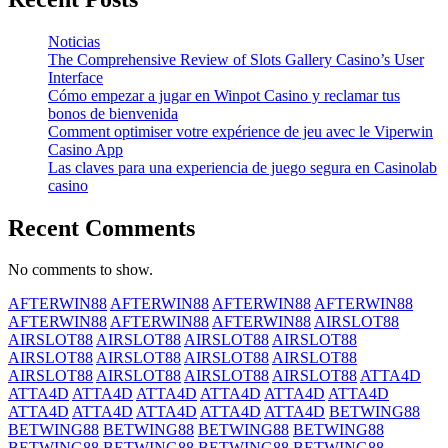
Noticias
The Comprehensive Review of Slots Gallery Casino’s User
Interface
Cómo empezar a jugar en Winpot Casino y reclamar tus
bonos de bienvenida
Comment optimiser votre expérience de jeu avec le Viperwin
Casino App
Las claves para una experiencia de juego segura en Casinolab
casino
Recent Comments
No comments to show.
AFTERWIN88
AFTERWIN88
AFTERWIN88
AFTERWIN88
AFTERWIN88
AFTERWIN88
AFTERWIN88
AIRSLOT88
AIRSLOT88
AIRSLOT88
AIRSLOT88
AIRSLOT88
AIRSLOT88
AIRSLOT88
AIRSLOT88
AIRSLOT88
AIRSLOT88
AIRSLOT88
AIRSLOT88
AIRSLOT88
ATTA4D
ATTA4D
ATTA4D
ATTA4D
ATTA4D
ATTA4D
ATTA4D
ATTA4D
ATTA4D
ATTA4D
ATTA4D
ATTA4D
BETWING88
BETWING88
BETWING88
BETWING88
BETWING88
BETWING88
BETWING88
BETWING88
BETWING88