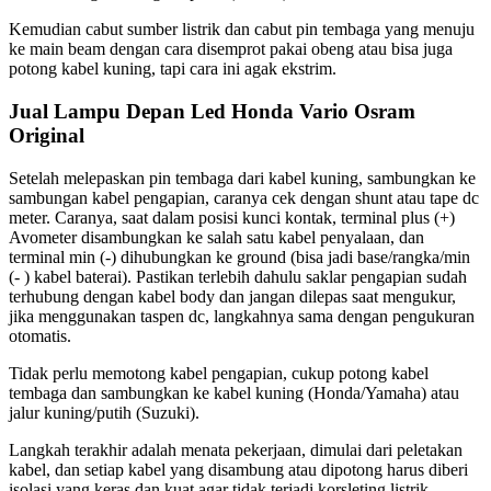
Kemudian cabut sumber listrik dan cabut pin tembaga yang menuju
ke main beam dengan cara disemprot pakai obeng atau bisa juga
potong kabel kuning, tapi cara ini agak ekstrim.
Jual Lampu Depan Led Honda Vario Osram
Original
Setelah melepaskan pin tembaga dari kabel kuning, sambungkan ke
sambungan kabel pengapian, caranya cek dengan shunt atau tape dc
meter. Caranya, saat dalam posisi kunci kontak, terminal plus (+)
Avometer disambungkan ke salah satu kabel penyalaan, dan
terminal min (-) dihubungkan ke ground (bisa jadi base/rangka/min
(- ) kabel baterai). Pastikan terlebih dahulu saklar pengapian sudah
terhubung dengan kabel body dan jangan dilepas saat mengukur,
jika menggunakan taspen dc, langkahnya sama dengan pengukuran
otomatis.
Tidak perlu memotong kabel pengapian, cukup potong kabel
tembaga dan sambungkan ke kabel kuning (Honda/Yamaha) atau
jalur kuning/putih (Suzuki).
Langkah terakhir adalah menata pekerjaan, dimulai dari peletakan
kabel, dan setiap kabel yang disambung atau dipotong harus diberi
isolasi yang keras dan kuat agar tidak terjadi korsleting listrik.