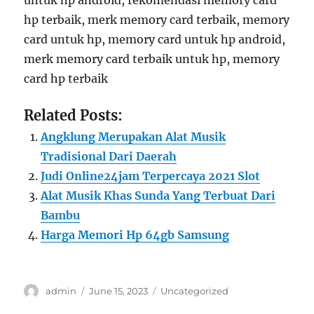
untuk hp android, rekomendasi memory card
hp terbaik, merk memory card terbaik, memory
card untuk hp, memory card untuk hp android,
merk memory card terbaik untuk hp, memory
card hp terbaik
Related Posts:
Angklung Merupakan Alat Musik
Tradisional Dari Daerah
Judi Online24jam Terpercaya 2021 Slot
Alat Musik Khas Sunda Yang Terbuat Dari
Bambu
Harga Memori Hp 64gb Samsung
Author
Posted
Categories
admin
June 15, 2023
Uncategorized
on