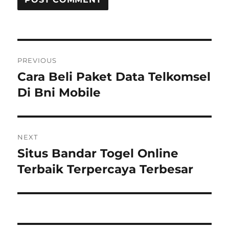
Post
PREVIOUS
navigation
Cara Beli Paket Data Telkomsel
Previous
post:
Di Bni Mobile
NEXT
Situs Bandar Togel Online
Next
post:
Terbaik Terpercaya Terbesar