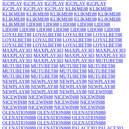
IGCPLAY
IGCPLAY
IGCPLAY
IGCPLAY
IGCPLAY
IGCPLAY
IGCPLAY
IGCPLAY
KLIKME88
KLIKME88
KLIKME88
KLIKME88
KLIKME88
KLIKME88
KLIKME88
KLIKME88
KLIKME88
KLIKME88
KLIKME88
KLIKME88
KLIKME88
LIDO88
LIDO88
LIDO88
LIDO88
LIDO88
LIDO88
LIDO88
LIDO88
LIDO88
LIDO88
LIDO88
LIDO88
LOYALBET88
LOYALBET88
LOYALBET88
LOYALBET88
LOYALBET88
LOYALBET88
LOYALBET88
LOYALBET88
LOYALBET88
LOYALBET88
LOYALBET88
LOYALBET88
MAXPLAY303
MAXPLAY303
MAXPLAY303
MAXPLAY303
MAXPLAY303
MAXPLAY303
MAXPLAY303
MAXPLAY303
MAXPLAY303
MAXPLAY303
MAXPLAY303
MUTUBET88
MUTUBET88
MUTUBET88
MUTUBET88
MUTUBET88
MUTUBET88
MUTUBET88
MUTUBET88
MUTUBET88
MUTUBET88
MUTUBET88
MUTUBET88
MUTUBET88
NEWPLAY88
NEWPLAY88
NEWPLAY88
NEWPLAY88
NEWPLAY88
NEWPLAY88
NEWPLAY88
NEWPLAY88
NEWPLAY88
NEWPLAY88
NEWPLAY88
NICEWIN88
NICEWIN88
NICEWIN88
NICEWIN88
NICEWIN88
NICEWIN88
NICEWIN88
NICEWIN88
NICEWIN88
NICEWIN88
NICEWIN88
NICEWIN88
NICEWIN88
OLENATION888
OLENATION888
OLENATION888
OLENATION888
OLENATION888
OLENATION888
OLENATION888
OLENATION888
OLENATION888
OLENATION888
OLENATION888
PALACE303
PALACE303