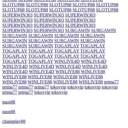
SLOTUP88
SLOTUP88
SLOTUP88
SLOTUP88
SLOTUP88
SLOTUP88
SLOTUP88
SLOTUP88
SLOTUP88
SLOTUP88
SUPERWIN303
SUPERWIN303
SUPERWIN303
SUPERWIN303
SUPERWIN303
SUPERWIN303
SUPERWIN303
SUPERWIN303
SUPERWIN303
SUPERWIN303
SUPERWIN303
SURGAWIN
SURGAWIN
SURGAWIN
SURGAWIN
SURGAWIN
SURGAWIN
SURGAWIN
SURGAWIN
SURGAWIN
SURGAWIN
SURGAWIN
SURGAWIN
TOGAPLAY
TOGAPLAY
TOGAPLAY
TOGAPLAY
TOGAPLAY
TOGAPLAY
TOGAPLAY
TOGAPLAY
TOGAPLAY
TOGAPLAY
TOGAPLAY
TOGAPLAY
WINLIVE4D
WINLIVE4D
WINLIVE4D
WINLIVE4D
WINLIVE4D
WINLIVE4D
WINLIVE4D
WINLIVE4D
WINLIVE88
WINLIVE88
WINLIVE88
WINLIVE88
WINLIVE88
WINLIVE88
WINLIVE88
WINLIVE88
WINLIVE88
WINLIVE88
prima77
prima77
prima77
prima77
tokovvip
tokovvip
tokovvip
tokovvip
prima77
prima77
tokovvip
tokovvip
paus88
paus88
changplay88