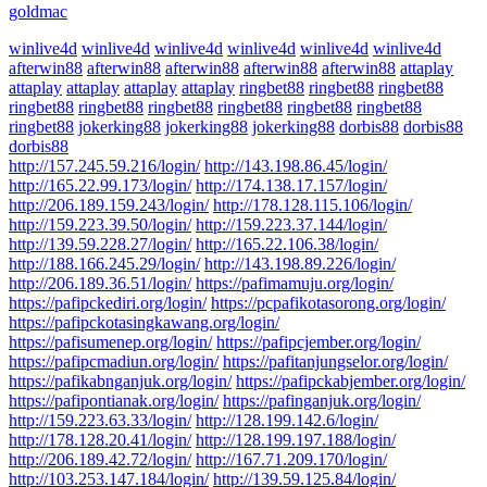
goldmac
winlive4d
winlive4d
winlive4d
winlive4d
winlive4d
winlive4d
afterwin88
afterwin88
afterwin88
afterwin88
afterwin88
attaplay
attaplay
attaplay
attaplay
attaplay
ringbet88
ringbet88
ringbet88
ringbet88
ringbet88
ringbet88
ringbet88
ringbet88
ringbet88
ringbet88
jokerking88
jokerking88
jokerking88
dorbis88
dorbis88
dorbis88
http://157.245.59.216/login/
http://143.198.86.45/login/
http://165.22.99.173/login/
http://174.138.17.157/login/
http://206.189.159.243/login/
http://178.128.115.106/login/
http://159.223.39.50/login/
http://159.223.37.144/login/
http://139.59.228.27/login/
http://165.22.106.38/login/
http://188.166.245.29/login/
http://143.198.89.226/login/
http://206.189.36.51/login/
https://pafimamuju.org/login/
https://pafipckediri.org/login/
https://pcpafikotasorong.org/login/
https://pafipckotasingkawang.org/login/
https://pafisumenep.org/login/
https://pafipcjember.org/login/
https://pafipcmadiun.org/login/
https://pafitanjungselor.org/login/
https://pafikabnganjuk.org/login/
https://pafipckabjember.org/login/
https://pafipontianak.org/login/
https://pafinganjuk.org/login/
http://159.223.63.33/login/
http://128.199.142.6/login/
http://178.128.20.41/login/
http://128.199.197.188/login/
http://206.189.42.72/login/
http://167.71.209.170/login/
http://103.253.147.184/login/
http://139.59.125.84/login/