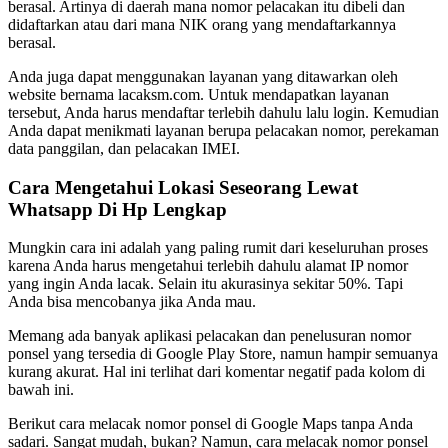
berasal. Artinya di daerah mana nomor pelacakan itu dibeli dan
didaftarkan atau dari mana NIK orang yang mendaftarkannya
berasal.
Anda juga dapat menggunakan layanan yang ditawarkan oleh
website bernama lacaksm.com. Untuk mendapatkan layanan
tersebut, Anda harus mendaftar terlebih dahulu lalu login. Kemudian
Anda dapat menikmati layanan berupa pelacakan nomor, perekaman
data panggilan, dan pelacakan IMEI.
Cara Mengetahui Lokasi Seseorang Lewat
Whatsapp Di Hp Lengkap
Mungkin cara ini adalah yang paling rumit dari keseluruhan proses
karena Anda harus mengetahui terlebih dahulu alamat IP nomor
yang ingin Anda lacak. Selain itu akurasinya sekitar 50%. Tapi
Anda bisa mencobanya jika Anda mau.
Memang ada banyak aplikasi pelacakan dan penelusuran nomor
ponsel yang tersedia di Google Play Store, namun hampir semuanya
kurang akurat. Hal ini terlihat dari komentar negatif pada kolom di
bawah ini.
Berikut cara melacak nomor ponsel di Google Maps tanpa Anda
sadari. Sangat mudah, bukan? Namun, cara melacak nomor ponsel