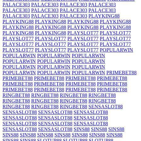
PALACE303
PALACE303
PALACE303
PALACE303
PALACE303
PALACE303
PALACE303
PALACE303
PALACE303
PALACE303
PALACE303
PLAYKING88
PLAYKING88
PLAYKING88
PLAYKING88
PLAYKING88
PLAYKING88
PLAYKING88
PLAYKING88
PLAYKING88
PLAYKING88
PLAYKING88
PLAYSLOT77
PLAYSLOT77
PLAYSLOT77
PLAYSLOT77
PLAYSLOT77
PLAYSLOT77
PLAYSLOT77
PLAYSLOT77
PLAYSLOT77
PLAYSLOT77
PLAYSLOT77
PLAYSLOT77
PLAYSLOT77
POPULARWIN
POPULARWIN
POPULARWIN
POPULARWIN
POPULARWIN
POPULARWIN
POPULARWIN
POPULARWIN
POPULARWIN
POPULARWIN
POPULARWIN
POPULARWIN
POPULARWIN
PRIMEBET88
PRIMEBET88
PRIMEBET88
PRIMEBET88
PRIMEBET88
PRIMEBET88
PRIMEBET88
PRIMEBET88
PRIMEBET88
PRIMEBET88
PRIMEBET88
PRIMEBET88
PRIMEBET88
RINGBET88
RINGBET88
RINGBET88
RINGBET88
RINGBET88
RINGBET88
RINGBET88
RINGBET88
RINGBET88
RINGBET88
RINGBET88
SENSASLOT88
SENSASLOT88
SENSASLOT88
SENSASLOT88
SENSASLOT88
SENSASLOT88
SENSASLOT88
SENSASLOT88
SENSASLOT88
SENSASLOT88
SENSASLOT88
SENSASLOT88
SINS88
SINS88
SINS88
SINS88
SINS88
SINS88
SINS88
SINS88
SINS88
SINS88
SINS88
SINS88
SLOTUP88
SLOTUP88
SLOTUP88