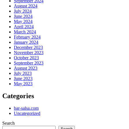
September 2024
August 2024
July 2024
June 2024
May 2024
April 2024
March 2024
February 2024
January 2024
December 2023
November 2023
October 2023
September 2023
August 2023
July 2023
June 2023
May 2023
Categories
bar-salsa.com
Uncategorized
Search
Search