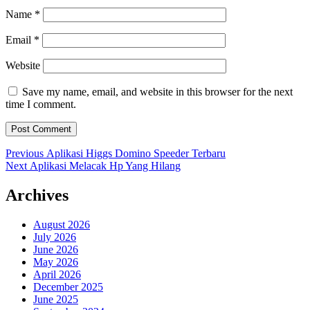
Name
*
Email
*
Website
Save my name, email, and website in this browser for the next
time I comment.
Post
Previous
Previous
Aplikasi Higgs Domino Speeder Terbaru
Next
post:
Next
Aplikasi Melacak Hp Yang Hilang
navigation
post:
Archives
August 2026
July 2026
June 2026
May 2026
April 2026
December 2025
June 2025