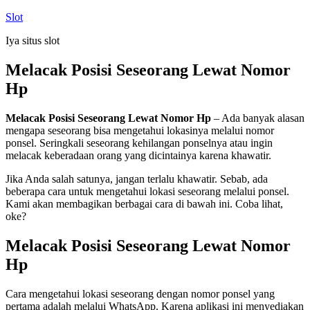
Skip
Slot
to
Iya situs slot
content
Melacak Posisi Seseorang Lewat Nomor
Hp
Melacak Posisi Seseorang Lewat Nomor Hp
– Ada banyak alasan
mengapa seseorang bisa mengetahui lokasinya melalui nomor
ponsel. Seringkali seseorang kehilangan ponselnya atau ingin
melacak keberadaan orang yang dicintainya karena khawatir.
Jika Anda salah satunya, jangan terlalu khawatir. Sebab, ada
beberapa cara untuk mengetahui lokasi seseorang melalui ponsel.
Kami akan membagikan berbagai cara di bawah ini. Coba lihat,
oke?
Melacak Posisi Seseorang Lewat Nomor
Hp
Cara mengetahui lokasi seseorang dengan nomor ponsel yang
pertama adalah melalui WhatsApp. Karena aplikasi ini menyediakan