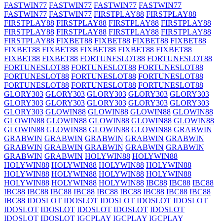
FASTWIN77
FASTWIN77
FASTWIN77
FASTWIN77
FASTWIN77
FASTWIN77
FIRSTPLAY88
FIRSTPLAY88
FIRSTPLAY88
FIRSTPLAY88
FIRSTPLAY88
FIRSTPLAY88
FIRSTPLAY88
FIRSTPLAY88
FIRSTPLAY88
FIRSTPLAY88
FIRSTPLAY88
FIXBET88
FIXBET88
FIXBET88
FIXBET88
FIXBET88
FIXBET88
FIXBET88
FIXBET88
FIXBET88
FIXBET88
FIXBET88
FORTUNESLOT88
FORTUNESLOT88
FORTUNESLOT88
FORTUNESLOT88
FORTUNESLOT88
FORTUNESLOT88
FORTUNESLOT88
FORTUNESLOT88
FORTUNESLOT88
FORTUNESLOT88
FORTUNESLOT88
GLORY303
GLORY303
GLORY303
GLORY303
GLORY303
GLORY303
GLORY303
GLORY303
GLORY303
GLORY303
GLORY303
GLOWIN88
GLOWIN88
GLOWIN88
GLOWIN88
GLOWIN88
GLOWIN88
GLOWIN88
GLOWIN88
GLOWIN88
GLOWIN88
GLOWIN88
GLOWIN88
GLOWIN88
GRABWIN
GRABWIN
GRABWIN
GRABWIN
GRABWIN
GRABWIN
GRABWIN
GRABWIN
GRABWIN
GRABWIN
GRABWIN
GRABWIN
GRABWIN
HOLYWIN88
HOLYWIN88
HOLYWIN88
HOLYWIN88
HOLYWIN88
HOLYWIN88
HOLYWIN88
HOLYWIN88
HOLYWIN88
HOLYWIN88
HOLYWIN88
HOLYWIN88
HOLYWIN88
IBC88
IBC88
IBC88
IBC88
IBC88
IBC88
IBC88
IBC88
IBC88
IBC88
IBC88
IBC88
IBC88
IDOSLOT
IDOSLOT
IDOSLOT
IDOSLOT
IDOSLOT
IDOSLOT
IDOSLOT
IDOSLOT
IDOSLOT
IDOSLOT
IDOSLOT
IDOSLOT
IGCPLAY
IGCPLAY
IGCPLAY