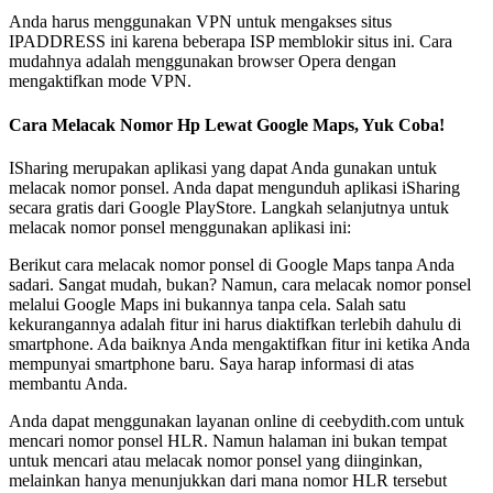
Anda harus menggunakan VPN untuk mengakses situs
IPADDRESS ini karena beberapa ISP memblokir situs ini. Cara
mudahnya adalah menggunakan browser Opera dengan
mengaktifkan mode VPN.
Cara Melacak Nomor Hp Lewat Google Maps, Yuk Coba!
ISharing merupakan aplikasi yang dapat Anda gunakan untuk
melacak nomor ponsel. Anda dapat mengunduh aplikasi iSharing
secara gratis dari Google PlayStore. Langkah selanjutnya untuk
melacak nomor ponsel menggunakan aplikasi ini:
Berikut cara melacak nomor ponsel di Google Maps tanpa Anda
sadari. Sangat mudah, bukan? Namun, cara melacak nomor ponsel
melalui Google Maps ini bukannya tanpa cela. Salah satu
kekurangannya adalah fitur ini harus diaktifkan terlebih dahulu di
smartphone. Ada baiknya Anda mengaktifkan fitur ini ketika Anda
mempunyai smartphone baru. Saya harap informasi di atas
membantu Anda.
Anda dapat menggunakan layanan online di ceebydith.com untuk
mencari nomor ponsel HLR. Namun halaman ini bukan tempat
untuk mencari atau melacak nomor ponsel yang diinginkan,
melainkan hanya menunjukkan dari mana nomor HLR tersebut