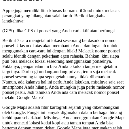
Apple juga memiliki fitur khusus bernama iCloud untuk melacak
perangkat yang hilang atau salah taruh. Berikut langkah-
langkahnya:
(GPS). Jika GPS di ponsel yang Anda cari aktif atau berfungsi.
Berikut 7 cara mengetahui lokasi seseorang berdasarkan nomor
ponsel. Ulasan di atas akan membantu Anda dan ingatlah untuk
menggunakan cara-cara ini dengan bijak! Melacak nomor ponsel
selalu identik dengan pekerjaan agen rahasia. Bahkan, kini siapa
pun bisa melacak lokasi seseorang menggunakan ponselnya.
Faktanya, pengamatan ini bisa Anda lakukan tanpa mengetahui
targetnya. Dari segi undang-undang privasi, tentu saja melacak
ponsel seseorang tanpa sepengetahuannya tidak dibenarkan.
Namun, ada kalanya hal ini perlu Anda lakukan, misalnya saja saat
smartphone Anda hilang. Anda mungkin juga perlu melacak nomor
ponsel palsu. Jadi tahukah Anda ada cara melacak nomor ponsel
melalui Google Maps?
Google Maps adalah fitur kartografi sejarah yang dikembangkan
oleh Google. Fungsi ini banyak digunakan dalam berbagai bidang
kehidupan sehari-hari. Misalnya, Anda menggunakan Google Maps
untuk mencari lokasi kedai kopi atau taman tempat Anda bisa
bertemu dengan teman dekat. Google Maps juga merupakan salah