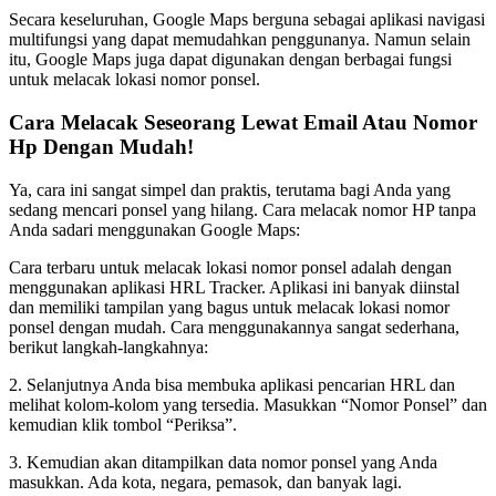
Secara keseluruhan, Google Maps berguna sebagai aplikasi navigasi
multifungsi yang dapat memudahkan penggunanya. Namun selain
itu, Google Maps juga dapat digunakan dengan berbagai fungsi
untuk melacak lokasi nomor ponsel.
Cara Melacak Seseorang Lewat Email Atau Nomor
Hp Dengan Mudah!
Ya, cara ini sangat simpel dan praktis, terutama bagi Anda yang
sedang mencari ponsel yang hilang. Cara melacak nomor HP tanpa
Anda sadari menggunakan Google Maps:
Cara terbaru untuk melacak lokasi nomor ponsel adalah dengan
menggunakan aplikasi HRL Tracker. Aplikasi ini banyak diinstal
dan memiliki tampilan yang bagus untuk melacak lokasi nomor
ponsel dengan mudah. Cara menggunakannya sangat sederhana,
berikut langkah-langkahnya:
2. Selanjutnya Anda bisa membuka aplikasi pencarian HRL dan
melihat kolom-kolom yang tersedia. Masukkan “Nomor Ponsel” dan
kemudian klik tombol “Periksa”.
3. Kemudian akan ditampilkan data nomor ponsel yang Anda
masukkan. Ada kota, negara, pemasok, dan banyak lagi.