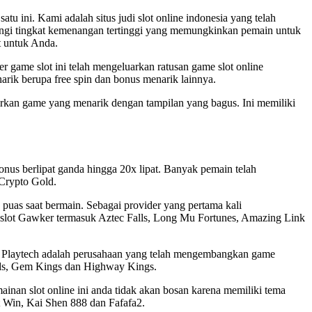
u ini. Kami adalah situs judi slot online indonesia yang telah
ntongi tingkat kemenangan tertinggi yang memungkinkan pemain untuk
t untuk Anda.
er game slot ini telah mengeluarkan ratusan game slot online
arik berupa free spin dan bonus menarik lainnya.
dirkan game yang menarik dengan tampilan yang bagus. Ini memiliki
onus berlipat ganda hingga 20x lipat. Banyak pemain telah
 Crypto Gold.
 puas saat bermain. Sebagai provider yang pertama kali
n slot Gawker termasuk Aztec Falls, Long Mu Fortunes, Amazing Link
un, Playtech adalah perusahaan yang telah mengembangkan game
Gods, Gem Kings dan Highway Kings.
inan slot online ini anda tidak akan bosan karena memiliki tema
t Win, Kai Shen 888 dan Fafafa2.