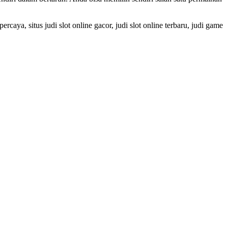
rpercaya, situs judi slot online gacor, judi slot online terbaru, judi game