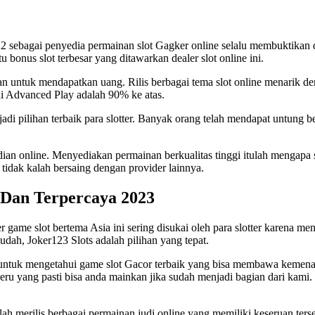
e22 sebagai penyedia permainan slot Gagker online selalu membuktikan
 bonus slot terbesar yang ditawarkan dealer slot online ini.
n untuk mendapatkan uang. Rilis berbagai tema slot online menarik de
di Advanced Play adalah 90% ke atas.
adi pilihan terbaik para slotter. Banyak orang telah mendapat untung
ian online. Menyediakan permainan berkualitas tinggi itulah mengapa 
tidak kalah bersaing dengan provider lainnya.
 Dan Terpercaya 2023
r game slot bertema Asia ini sering disukai oleh para slotter karena
udah, Joker123 Slots adalah pilihan yang tepat.
k untuk mengetahui game slot Gacor terbaik yang bisa membawa kemenang
ru yang pasti bisa anda mainkan jika sudah menjadi bagian dari kami.
elah merilis berbagai permainan judi online yang memiliki keseruan ters