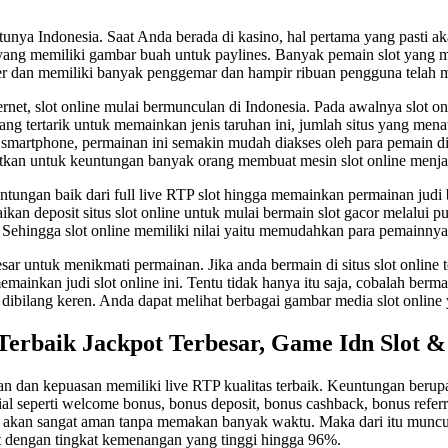
tunya Indonesia. Saat Anda berada di kasino, hal pertama yang pasti ak
n yang memiliki gambar buah untuk paylines. Banyak pemain slot yang
er dan memiliki banyak penggemar dan hampir ribuan pengguna telah m
net, slot online mulai bermunculan di Indonesia. Pada awalnya slot 
ng tertarik untuk memainkan jenis taruhan ini, jumlah situs yang mena
ke smartphone, permainan ini semakin mudah diakses oleh para pemain 
an untuk keuntungan banyak orang membuat mesin slot online menjad
untungan baik dari full live RTP slot hingga memainkan permainan jud
kan deposit situs slot online untuk mulai bermain slot gacor melalui 
t. Sehingga slot online memiliki nilai yaitu memudahkan para pemainnya
besar untuk menikmati permainan. Jika anda bermain di situs slot onli
inkan judi slot online ini. Tentu tidak hanya itu saja, cobalah bermain
 dibilang keren. Anda dapat melihat berbagai gambar media slot onlin
i Terbaik Jackpot Terbesar, Game Idn Slot 
uan dan kepuasan memiliki live RTP kualitas terbaik. Keuntungan beru
l seperti welcome bonus, bonus deposit, bonus cashback, bonus referral
a akan sangat aman tanpa memakan banyak waktu. Maka dari itu munculny
t dengan tingkat kemenangan yang tinggi hingga 96%.