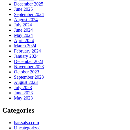
December 2025
June 2025
September 2024
August 2024
July 2024
June 2024
May 2024
April 2024
March 2024
February 2024
January 2024
December 2023
November 2023
October 2023
September 2023
August 2023
July 2023
June 2023
May 2023
Categories
bar-salsa.com
Uncategorized