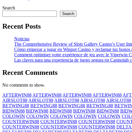
Search
Search
Recent Posts
Noticias
The Comprehensive Review of Slots Gallery Casino’s User Int
Cómo empezar a jugar en Winpot Casino y reclamar tus bonos 
Comment optimiser votre expérience de jeu avec le Viperwin 
Las claves para una experiencia de juego segura en Casinolab 
Recent Comments
No comments to show.
AFTERWIN88
AFTERWIN88
AFTERWIN88
AFTERWIN88
AFT
AIRSLOT88
AIRSLOT88
AIRSLOT88
AIRSLOT88
AIRSLOT88
BETWING88
BETWING88
BETWING88
BETWING88
BETWI
BIDWIN88
BIDWIN88
BIDWIN88
BIDWIN88
BIDWIN88
BIDW
COLOWIN
COLOWIN
COLOWIN
COLOWIN
COLOWIN
COL
COUNTERWIN88
COUNTERWIN88
COUNTERWIN88
COUNT
COUNTERWIN88
COUNTERWIN88
COUNTERWIN88
DELTA