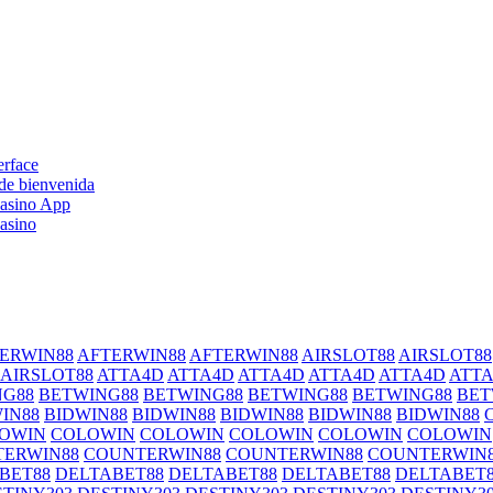
erface
de bienvenida
Casino App
casino
ERWIN88
AFTERWIN88
AFTERWIN88
AIRSLOT88
AIRSLOT88
AIRSLOT88
ATTA4D
ATTA4D
ATTA4D
ATTA4D
ATTA4D
ATT
NG88
BETWING88
BETWING88
BETWING88
BETWING88
BET
IN88
BIDWIN88
BIDWIN88
BIDWIN88
BIDWIN88
BIDWIN88
OWIN
COLOWIN
COLOWIN
COLOWIN
COLOWIN
COLOWIN
ERWIN88
COUNTERWIN88
COUNTERWIN88
COUNTERWIN
BET88
DELTABET88
DELTABET88
DELTABET88
DELTABET