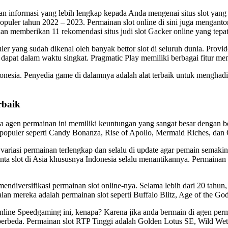
n informasi yang lebih lengkap kepada Anda mengenai situs slot yang sat
populer tahun 2022 – 2023. Permainan slot online di sini juga menga
akan memberikan 11 rekomendasi situs judi slot Gacker online yang tepa
er yang sudah dikenal oleh banyak bettor slot di seluruh dunia. Provid
apat dalam waktu singkat. Pragmatic Play memiliki berbagai fitur men
ndonesia. Penyedia game di dalamnya adalah alat terbaik untuk mengha
rbaik
na agen permainan ini memiliki keuntungan yang sangat besar dengan b
 populer seperti Candy Bonanza, Rise of Apollo, Mermaid Riches, dan
variasi permainan terlengkap dan selalu di update agar pemain semakin
nta slot di Asia khususnya Indonesia selalu menantikannya. Permaina
mendiversifikasi permainan slot online-nya. Selama lebih dari 20 tah
an mereka adalah permainan slot seperti Buffalo Blitz, Age of the 
nline Speedgaming ini, kenapa? Karena jika anda bermain di agen perma
 berbeda. Permainan slot RTP Tinggi adalah Golden Lotus SE, Wild We