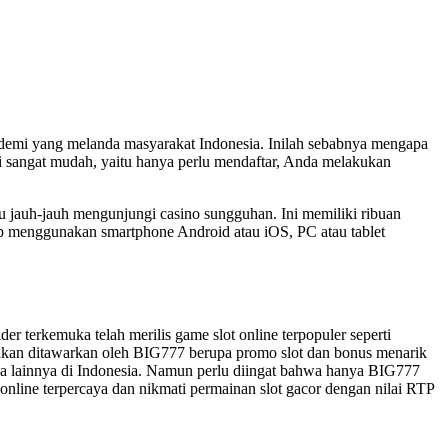
ndemi yang melanda masyarakat Indonesia. Inilah sebabnya mengapa
ti sangat mudah, yaitu hanya perlu mendaftar, Anda melakukan
lu jauh-jauh mengunjungi casino sungguhan. Ini memiliki ribuan
kup menggunakan smartphone Android atau iOS, PC atau tablet
r terkemuka telah merilis game slot online terpopuler seperti
 akan ditawarkan oleh BIG777 berupa promo slot dan bonus menarik
rcaya lainnya di Indonesia. Namun perlu diingat bahwa hanya BIG777
 online terpercaya dan nikmati permainan slot gacor dengan nilai RTP