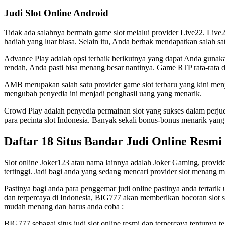
Judi Slot Online Android
Tidak ada salahnya bermain game slot melalui provider Live22. Liv
hadiah yang luar biasa. Selain itu, Anda berhak mendapatkan salah satu
Advance Play adalah opsi terbaik berikutnya yang dapat Anda gunaka
rendah, Anda pasti bisa menang besar nantinya. Game RTP rata-rata 
AMB merupakan salah satu provider game slot terbaru yang kini menj
mengubah penyedia ini menjadi penghasil uang yang menarik.
Crowd Play adalah penyedia permainan slot yang sukses dalam perjud
para pecinta slot Indonesia. Banyak sekali bonus-bonus menarik yang 
Daftar 18 Situs Bandar Judi Online Resmi
Slot online Joker123 atau nama lainnya adalah Joker Gaming, provide
tertinggi. Jadi bagi anda yang sedang mencari provider slot menang m
Pastinya bagi anda para penggemar judi online pastinya anda tertari
dan terpercaya di Indonesia, BIG777 akan memberikan bocoran slot se
mudah menang dan harus anda coba :
BIG777 sebagai situs judi slot online resmi dan terpercaya tentunya t