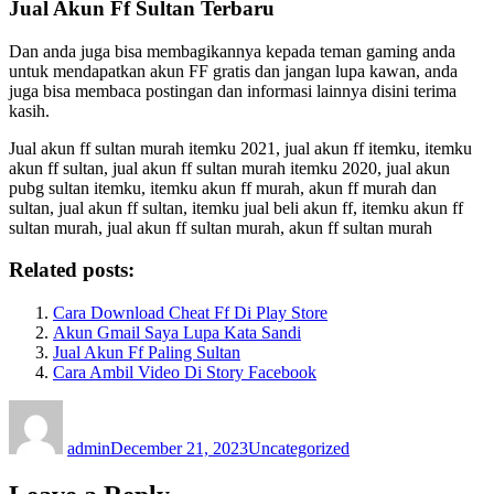
Jual Akun Ff Sultan Terbaru
Dan anda juga bisa membagikannya kepada teman gaming anda
untuk mendapatkan akun FF gratis dan jangan lupa kawan, anda
juga bisa membaca postingan dan informasi lainnya disini terima
kasih.
Jual akun ff sultan murah itemku 2021, jual akun ff itemku, itemku
akun ff sultan, jual akun ff sultan murah itemku 2020, jual akun
pubg sultan itemku, itemku akun ff murah, akun ff murah dan
sultan, jual akun ff sultan, itemku jual beli akun ff, itemku akun ff
sultan murah, jual akun ff sultan murah, akun ff sultan murah
Related posts:
Cara Download Cheat Ff Di Play Store
Akun Gmail Saya Lupa Kata Sandi
Jual Akun Ff Paling Sultan
Cara Ambil Video Di Story Facebook
Author
Posted
Categories
on
admin
December 21, 2023
Uncategorized