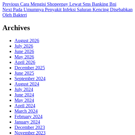
Post
Previous
Previous
Cara Mengisi Shopeepay Lewat Sms Banking Bni
Next
post:
Next
Pada Umumnya Penyakit Infeksi Saluran Kencing Disebabkan
navigation
post:
Oleh Bakteri
Archives
August 2026
July 2026
June 2026
May 2026
April 2026
December 2025
June 2025
September 2024
August 2024
July 2024
June 2024
May 2024
April 2024
March 2024
February 2024
January 2024
December 2023
November 2023