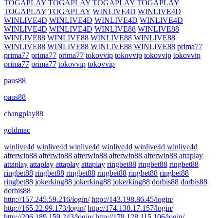
TOGAPLAY
TOGAPLAY
TOGAPLAY
TOGAPLAY
TOGAPLAY
TOGAPLAY
WINLIVE4D
WINLIVE4D
WINLIVE4D
WINLIVE4D
WINLIVE4D
WINLIVE4D
WINLIVE4D
WINLIVE4D
WINLIVE88
WINLIVE88
WINLIVE88
WINLIVE88
WINLIVE88
WINLIVE88
WINLIVE88
WINLIVE88
WINLIVE88
WINLIVE88
prima77
prima77
prima77
prima77
tokovvip
tokovvip
tokovvip
tokovvip
prima77
prima77
tokovvip
tokovvip
paus88
paus88
changplay88
goldmac
winlive4d
winlive4d
winlive4d
winlive4d
winlive4d
winlive4d
afterwin88
afterwin88
afterwin88
afterwin88
afterwin88
attaplay
attaplay
attaplay
attaplay
attaplay
ringbet88
ringbet88
ringbet88
ringbet88
ringbet88
ringbet88
ringbet88
ringbet88
ringbet88
ringbet88
jokerking88
jokerking88
jokerking88
dorbis88
dorbis88
dorbis88
http://157.245.59.216/login/
http://143.198.86.45/login/
http://165.22.99.173/login/
http://174.138.17.157/login/
http://206.189.159.243/login/
http://178.128.115.106/login/