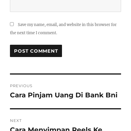
Save my name, email, and website in this browser for
the next time I comment.
Post
PREVIOUS
navigation
Cara Pinjam Uang Di Bank Bni
Previous
post:
NEXT
Cara Menyimpan Reels Ke
Next