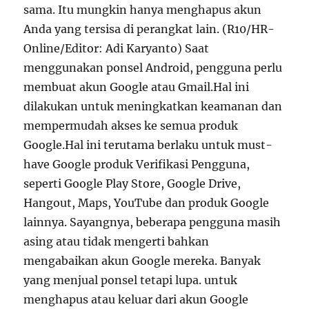
sama. Itu mungkin hanya menghapus akun
Anda yang tersisa di perangkat lain. (R10/HR-
Online/Editor: Adi Karyanto) Saat
menggunakan ponsel Android, pengguna perlu
membuat akun Google atau Gmail.Hal ini
dilakukan untuk meningkatkan keamanan dan
mempermudah akses ke semua produk
Google.Hal ini terutama berlaku untuk must-
have Google produk Verifikasi Pengguna,
seperti Google Play Store, Google Drive,
Hangout, Maps, YouTube dan produk Google
lainnya. Sayangnya, beberapa pengguna masih
asing atau tidak mengerti bahkan
mengabaikan akun Google mereka. Banyak
yang menjual ponsel tetapi lupa. untuk
menghapus atau keluar dari akun Google