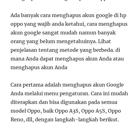
Ada banyak cara menghapus akun google di hp
oppo yang wajib anda ketahui, cara menghapus
akun google sangat mudah namun banyak
orang yang belum mengetahuinya. Lihat
penjelasan tentang metode yang berbeda. di
mana Anda dapat menghapus akun Anda atau
menghapus akun Anda
Cara pertama adalah menghapus akun Google
Anda melalui menu pengaturan. Cara ini mudah
diterapkan dan bisa digunakan pada semua
model Oppo, baik Oppo A3S, Oppo A5S, Oppo
Reno, dll, dengan langkah-langkah berikut.