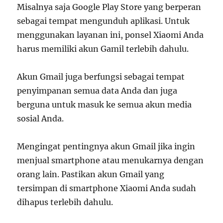
Misalnya saja Google Play Store yang berperan
sebagai tempat mengunduh aplikasi. Untuk
menggunakan layanan ini, ponsel Xiaomi Anda
harus memiliki akun Gamil terlebih dahulu.
Akun Gmail juga berfungsi sebagai tempat
penyimpanan semua data Anda dan juga
berguna untuk masuk ke semua akun media
sosial Anda.
Mengingat pentingnya akun Gmail jika ingin
menjual smartphone atau menukarnya dengan
orang lain. Pastikan akun Gmail yang
tersimpan di smartphone Xiaomi Anda sudah
dihapus terlebih dahulu.