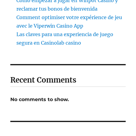
Cómo empezar a jugar en Winpot Casino y
reclamar tus bonos de bienvenida
Comment optimiser votre expérience de jeu
avec le Viperwin Casino App
Las claves para una experiencia de juego
segura en Casinolab casino
Recent Comments
No comments to show.