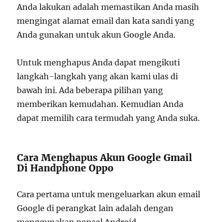
Anda lakukan adalah memastikan Anda masih
mengingat alamat email dan kata sandi yang
Anda gunakan untuk akun Google Anda.
Untuk menghapus Anda dapat mengikuti
langkah-langkah yang akan kami ulas di
bawah ini. Ada beberapa pilihan yang
memberikan kemudahan. Kemudian Anda
dapat memilih cara termudah yang Anda suka.
Cara Menghapus Akun Google Gmail
Di Handphone Oppo
Cara pertama untuk mengeluarkan akun email
Google di perangkat lain adalah dengan