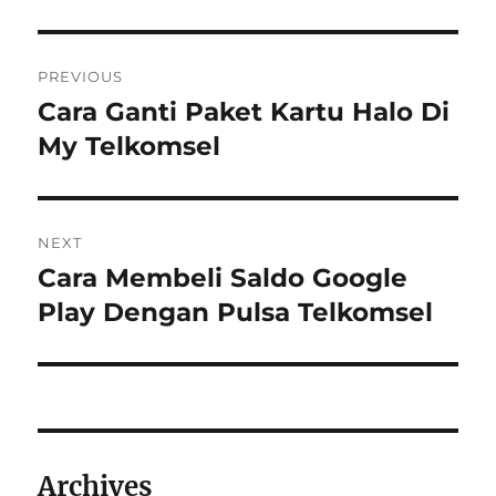
Post
PREVIOUS
navigation
Cara Ganti Paket Kartu Halo Di
Previous
post:
My Telkomsel
NEXT
Cara Membeli Saldo Google
Next
post:
Play Dengan Pulsa Telkomsel
Archives