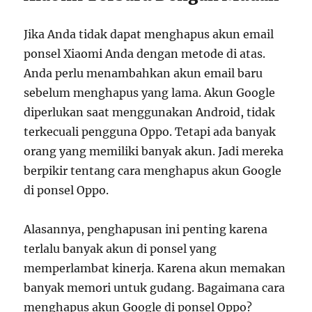
Jika Anda tidak dapat menghapus akun email
ponsel Xiaomi Anda dengan metode di atas.
Anda perlu menambahkan akun email baru
sebelum menghapus yang lama. Akun Google
diperlukan saat menggunakan Android, tidak
terkecuali pengguna Oppo. Tetapi ada banyak
orang yang memiliki banyak akun. Jadi mereka
berpikir tentang cara menghapus akun Google
di ponsel Oppo.
Alasannya, penghapusan ini penting karena
terlalu banyak akun di ponsel yang
memperlambat kinerja. Karena akun memakan
banyak memori untuk gudang. Bagaimana cara
menghapus akun Google di ponsel Oppo?