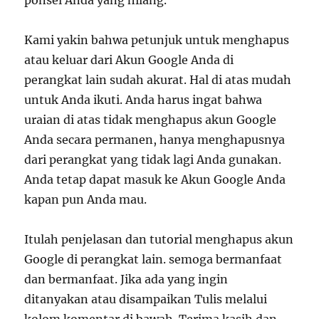
ponsel Anda yang hilang.
Kami yakin bahwa petunjuk untuk menghapus
atau keluar dari Akun Google Anda di
perangkat lain sudah akurat. Hal di atas mudah
untuk Anda ikuti. Anda harus ingat bahwa
uraian di atas tidak menghapus akun Google
Anda secara permanen, hanya menghapusnya
dari perangkat yang tidak lagi Anda gunakan.
Anda tetap dapat masuk ke Akun Google Anda
kapan pun Anda mau.
Itulah penjelasan dan tutorial menghapus akun
Google di perangkat lain. semoga bermanfaat
dan bermanfaat. Jika ada yang ingin
ditanyakan atau disampaikan Tulis melalui