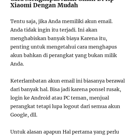
Xiaomi Dengan Mudah
Tentu saja, jika Anda memiliki akun email.
Anda tidak ingin itu terjadi. Ini akan
menghabiskan banyak biaya Karena itu,
penting untuk mengetahui cara menghapus
akun bahkan di perangkat yang bukan milik
Anda.
Keterlambatan akun email ini biasanya berawal
dari banyak hal. Bisa jadi karena ponsel rusak,
login ke Android atau PC teman, menjual
perangkat tetapi lupa logout dari semua akun
Google, dll.
Untuk alasan apapun Hal pertama yang perlu