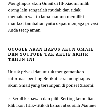
Menghapus akun Gmail di HP Xiaomi milik
orang lain sangatlah mudah dan tidak
memakan waktu lama, namun memiliki
manfaat tambahan yaitu dapat menjaga privasi
Anda tetap aman.
GOOGLE AKAN HAPUS AKUN GMAIL
DAN YOUTUBE TAK AKTIF AKHIR
TAHUN INI
Untuk privasi dan untuk mengamankan
informasi penting Berikut cara menghapus
akun Gmail yang tersimpan di ponsel Xiaomi:
2. Scroll ke bawah dan pilih Setting kemudian
klik ikon titik-titik di kanan atas pilih Manage