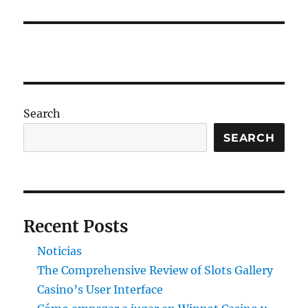
Search
SEARCH
Recent Posts
Noticias
The Comprehensive Review of Slots Gallery
Casino’s User Interface