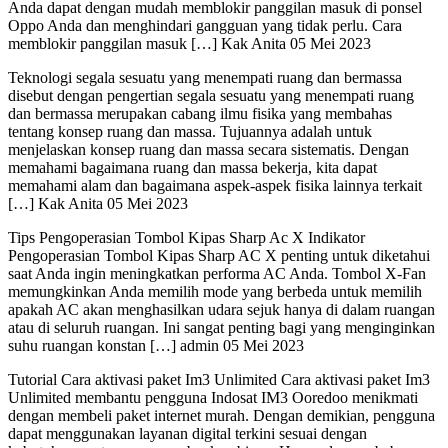
Anda dapat dengan mudah memblokir panggilan masuk di ponsel
Oppo Anda dan menghindari gangguan yang tidak perlu. Cara
memblokir panggilan masuk […] Kak Anita 05 Mei 2023
Teknologi segala sesuatu yang menempati ruang dan bermassa
disebut dengan pengertian segala sesuatu yang menempati ruang
dan bermassa merupakan cabang ilmu fisika yang membahas
tentang konsep ruang dan massa. Tujuannya adalah untuk
menjelaskan konsep ruang dan massa secara sistematis. Dengan
memahami bagaimana ruang dan massa bekerja, kita dapat
memahami alam dan bagaimana aspek-aspek fisika lainnya terkait
[…] Kak Anita 05 Mei 2023
Tips Pengoperasian Tombol Kipas Sharp Ac X Indikator
Pengoperasian Tombol Kipas Sharp AC X penting untuk diketahui
saat Anda ingin meningkatkan performa AC Anda. Tombol X-Fan
memungkinkan Anda memilih mode yang berbeda untuk memilih
apakah AC akan menghasilkan udara sejuk hanya di dalam ruangan
atau di seluruh ruangan. Ini sangat penting bagi yang menginginkan
suhu ruangan konstan […] admin 05 Mei 2023
Tutorial Cara aktivasi paket Im3 Unlimited Cara aktivasi paket Im3
Unlimited membantu pengguna Indosat IM3 Ooredoo menikmati
dengan membeli paket internet murah. Dengan demikian, pengguna
dapat menggunakan layanan digital terkini sesuai dengan