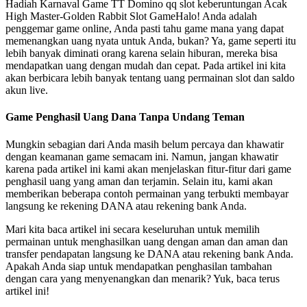
Hadiah Karnaval Game TT Domino qq slot keberuntungan Acak
High Master-Golden Rabbit Slot GameHalo! Anda adalah
penggemar game online, Anda pasti tahu game mana yang dapat
memenangkan uang nyata untuk Anda, bukan? Ya, game seperti itu
lebih banyak diminati orang karena selain hiburan, mereka bisa
mendapatkan uang dengan mudah dan cepat. Pada artikel ini kita
akan berbicara lebih banyak tentang uang permainan slot dan saldo
akun live.
Game Penghasil Uang Dana Tanpa Undang Teman
Mungkin sebagian dari Anda masih belum percaya dan khawatir
dengan keamanan game semacam ini. Namun, jangan khawatir
karena pada artikel ini kami akan menjelaskan fitur-fitur dari game
penghasil uang yang aman dan terjamin. Selain itu, kami akan
memberikan beberapa contoh permainan yang terbukti membayar
langsung ke rekening DANA atau rekening bank Anda.
Mari kita baca artikel ini secara keseluruhan untuk memilih
permainan untuk menghasilkan uang dengan aman dan aman dan
transfer pendapatan langsung ke DANA atau rekening bank Anda.
Apakah Anda siap untuk mendapatkan penghasilan tambahan
dengan cara yang menyenangkan dan menarik? Yuk, baca terus
artikel ini!