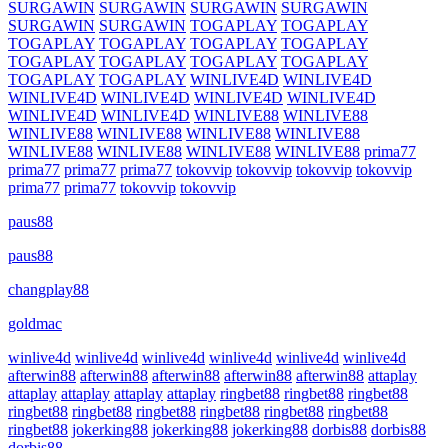
SURGAWIN
SURGAWIN
SURGAWIN
SURGAWIN
SURGAWIN
SURGAWIN
TOGAPLAY
TOGAPLAY
TOGAPLAY
TOGAPLAY
TOGAPLAY
TOGAPLAY
TOGAPLAY
TOGAPLAY
TOGAPLAY
TOGAPLAY
TOGAPLAY
TOGAPLAY
WINLIVE4D
WINLIVE4D
WINLIVE4D
WINLIVE4D
WINLIVE4D
WINLIVE4D
WINLIVE4D
WINLIVE4D
WINLIVE88
WINLIVE88
WINLIVE88
WINLIVE88
WINLIVE88
WINLIVE88
WINLIVE88
WINLIVE88
WINLIVE88
WINLIVE88
prima77
prima77
prima77
prima77
tokovvip
tokovvip
tokovvip
tokovvip
prima77
prima77
tokovvip
tokovvip
paus88
paus88
changplay88
goldmac
winlive4d
winlive4d
winlive4d
winlive4d
winlive4d
winlive4d
afterwin88
afterwin88
afterwin88
afterwin88
afterwin88
attaplay
attaplay
attaplay
attaplay
attaplay
ringbet88
ringbet88
ringbet88
ringbet88
ringbet88
ringbet88
ringbet88
ringbet88
ringbet88
ringbet88
jokerking88
jokerking88
jokerking88
dorbis88
dorbis88
dorbis88