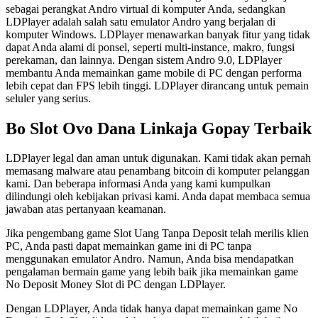
sebagai perangkat Andro virtual di komputer Anda, sedangkan
LDPlayer adalah salah satu emulator Andro yang berjalan di
komputer Windows. LDPlayer menawarkan banyak fitur yang tidak
dapat Anda alami di ponsel, seperti multi-instance, makro, fungsi
perekaman, dan lainnya. Dengan sistem Andro 9.0, LDPlayer
membantu Anda memainkan game mobile di PC dengan performa
lebih cepat dan FPS lebih tinggi. LDPlayer dirancang untuk pemain
seluler yang serius.
Bo Slot Ovo Dana Linkaja Gopay Terbaik
LDPlayer legal dan aman untuk digunakan. Kami tidak akan pernah
memasang malware atau penambang bitcoin di komputer pelanggan
kami. Dan beberapa informasi Anda yang kami kumpulkan
dilindungi oleh kebijakan privasi kami. Anda dapat membaca semua
jawaban atas pertanyaan keamanan.
Jika pengembang game Slot Uang Tanpa Deposit telah merilis klien
PC, Anda pasti dapat memainkan game ini di PC tanpa
menggunakan emulator Andro. Namun, Anda bisa mendapatkan
pengalaman bermain game yang lebih baik jika memainkan game
No Deposit Money Slot di PC dengan LDPlayer.
Dengan LDPlayer, Anda tidak hanya dapat memainkan game No