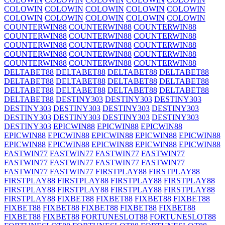
COLOWIN
COLOWIN
COLOWIN
COLOWIN
COLOWIN
COLOWIN
COLOWIN
COLOWIN
COLOWIN
COLOWIN
COUNTERWIN88
COUNTERWIN88
COUNTERWIN88
COUNTERWIN88
COUNTERWIN88
COUNTERWIN88
COUNTERWIN88
COUNTERWIN88
COUNTERWIN88
COUNTERWIN88
COUNTERWIN88
COUNTERWIN88
COUNTERWIN88
COUNTERWIN88
COUNTERWIN88
DELTABET88
DELTABET88
DELTABET88
DELTABET88
DELTABET88
DELTABET88
DELTABET88
DELTABET88
DELTABET88
DELTABET88
DELTABET88
DELTABET88
DELTABET88
DESTINY303
DESTINY303
DESTINY303
DESTINY303
DESTINY303
DESTINY303
DESTINY303
DESTINY303
DESTINY303
DESTINY303
DESTINY303
DESTINY303
EPICWIN88
EPICWIN88
EPICWIN88
EPICWIN88
EPICWIN88
EPICWIN88
EPICWIN88
EPICWIN88
EPICWIN88
EPICWIN88
EPICWIN88
EPICWIN88
EPICWIN88
FASTWIN77
FASTWIN77
FASTWIN77
FASTWIN77
FASTWIN77
FASTWIN77
FASTWIN77
FASTWIN77
FASTWIN77
FASTWIN77
FIRSTPLAY88
FIRSTPLAY88
FIRSTPLAY88
FIRSTPLAY88
FIRSTPLAY88
FIRSTPLAY88
FIRSTPLAY88
FIRSTPLAY88
FIRSTPLAY88
FIRSTPLAY88
FIRSTPLAY88
FIXBET88
FIXBET88
FIXBET88
FIXBET88
FIXBET88
FIXBET88
FIXBET88
FIXBET88
FIXBET88
FIXBET88
FIXBET88
FORTUNESLOT88
FORTUNESLOT88