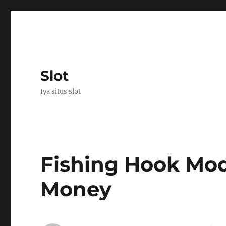
Slot
Iya situs slot
Fishing Hook Mo
Money