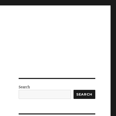
Search
SEARCH