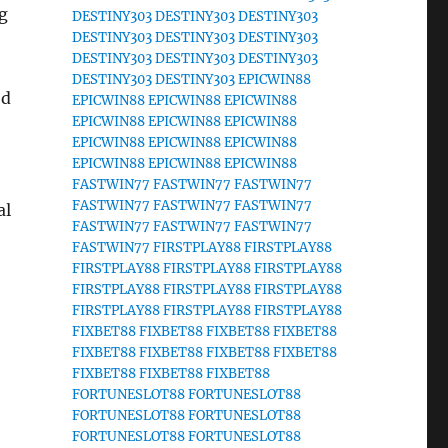
g
DESTINY303
DESTINY303
DESTINY303
DESTINY303
DESTINY303
DESTINY303
DESTINY303
DESTINY303
DESTINY303
DESTINY303
DESTINY303
EPICWIN88
od
EPICWIN88
EPICWIN88
EPICWIN88
EPICWIN88
EPICWIN88
EPICWIN88
EPICWIN88
EPICWIN88
EPICWIN88
EPICWIN88
EPICWIN88
EPICWIN88
FASTWIN77
FASTWIN77
FASTWIN77
FASTWIN77
FASTWIN77
FASTWIN77
al
FASTWIN77
FASTWIN77
FASTWIN77
FASTWIN77
FIRSTPLAY88
FIRSTPLAY88
FIRSTPLAY88
FIRSTPLAY88
FIRSTPLAY88
FIRSTPLAY88
FIRSTPLAY88
FIRSTPLAY88
FIRSTPLAY88
FIRSTPLAY88
FIRSTPLAY88
FIXBET88
FIXBET88
FIXBET88
FIXBET88
FIXBET88
FIXBET88
FIXBET88
FIXBET88
FIXBET88
FIXBET88
FIXBET88
FORTUNESLOT88
FORTUNESLOT88
FORTUNESLOT88
FORTUNESLOT88
FORTUNESLOT88
FORTUNESLOT88