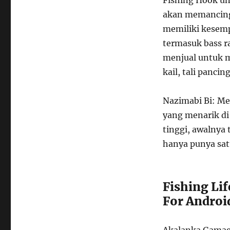
Fishing Hook u
akan memancing.
memiliki kesemp
termasuk bass r
menjual untuk 
kail, tali pancin
Nazimabi Bi: Me
yang menarik di
tinggi, awalnya 
hanya punya sat
Fishing Li
For Androi