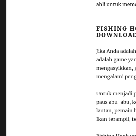
ahli untuk mem
FISHING 
DOWNLOA
Jika Anda adal
adalah game yan
mengasyikkan, 
mengalami peng
Untuk menjadi p
paus abu-abu, k
lautan, pemain
Ikan terampil, 