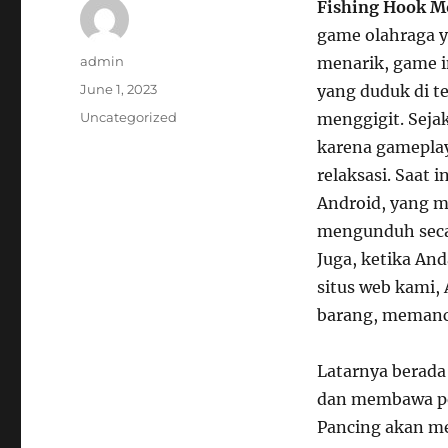
Fishing Hook M
game olahraga y
Author
admin
menarik, game i
Posted
June 1, 2023
yang duduk di 
on
Categories
Uncategorized
menggigit. Seja
karena gamepla
relaksasi. Saat 
Android, yang 
mengunduh secar
Juga, ketika An
situs web kami
barang, memanc
Latarnya berada
dan membawa pe
Pancing akan m