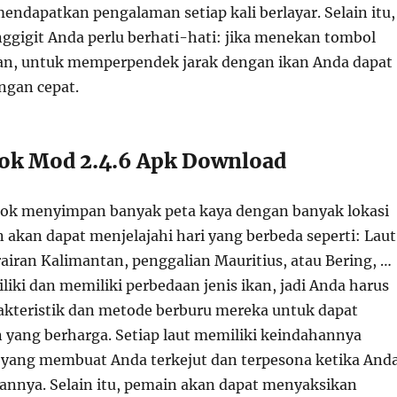
endapatkan pengalaman setiap kali berlayar. Selain itu,
ggigit Anda perlu berhati-hati: jika menekan tombol
an, untuk memperpendek jarak dengan ikan Anda dapat
ngan cepat.
ok Mod 2.4.6 Apk Download
ook menyimpan banyak peta kaya dengan banyak lokasi
 akan dapat menjelajahi hari yang berbeda seperti: Laut
airan Kalimantan, penggalian Mauritius, atau Bering, …
liki dan memiliki perbedaan jenis ikan, jadi Anda harus
kteristik dan metode berburu mereka untuk dapat
yang berharga. Setiap laut memiliki keindahannya
yang membuat Anda terkejut dan terpesona ketika And
nnya. Selain itu, pemain akan dapat menyaksikan