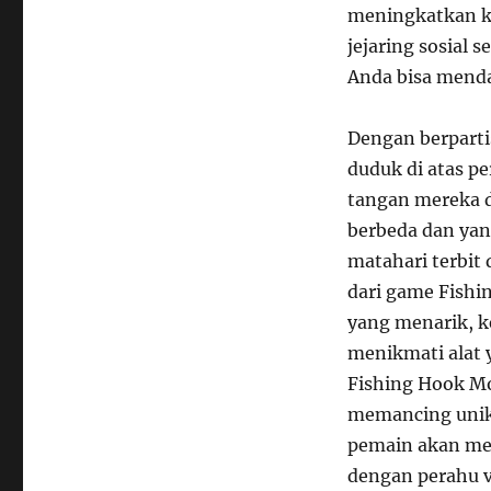
meningkatkan k
jejaring sosial
Anda bisa menda
Dengan berparti
duduk di atas p
tangan mereka 
berbeda dan yan
matahari terbit
dari game Fishi
yang menarik, k
menikmati alat 
Fishing Hook Mo
memancing unik 
pemain akan men
dengan perahu v