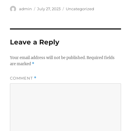
Author
Posted
Categories
admin
July 27, 2023
Uncategorized
on
Leave a Reply
Your email address will not be published.
Required fields
are marked
*
COMMENT
*