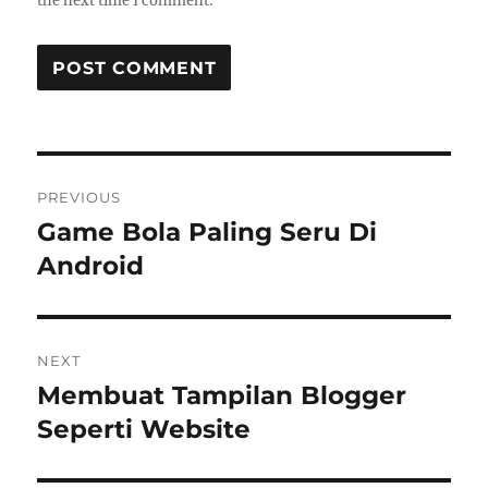
the next time I comment.
Post
PREVIOUS
navigation
Game Bola Paling Seru Di
Previous
post:
Android
NEXT
Membuat Tampilan Blogger
Next
post:
Seperti Website