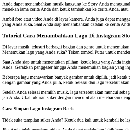
Anda dapat menambahkan musik langsung ke Story Anda menggunakan pe
menekan lama cerita Anda dan ketuk tambahkan ke cerita Anda, atau 
Ambil foto atau video Anda di layar kamera. Anda juga dapat mengges
yang Anda suka. Saat Anda siap menambahkan catatan ke cerita Anda, k
Tutorial Cara Menambahkan Lagu Di Instagram St
Di layar musik, telusuri berbagai bagian dan genre untuk menemukan 
Menemukan lagu yang Anda suka? Tekan tombol Putar untuk menden
Saat Anda siap untuk menentukan pilihan, ketuk lagu yang Anda ingi
Anda. Gerakkan penggeser hingga Anda menemukan bagian yang ing
Beberapa lagu menawarkan banyak gambar untuk dipilih, jadi ketuk 
dengan gambar yang Anda pilih, ketuk Selesai dan lagu tersebut akan 
Setelah Anda selesai memilih musik, lagu tersebut akan muncul sebag
jari Anda. Ubah ukuran stiker dengan mencubit atau melebarkan denga
Cara Simpan Lagu Instagram Reels
Tidak suka tampilan stiker Anda? Ketuk dua kali untuk kembali ke la
Jika Anda telah merekam video, Anda dapat melakukan lebih banyak l