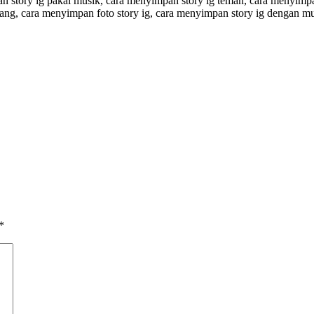
story ig pakai musik, cara menyimpan story ig teman, cara menyimpan
rang, cara menyimpan foto story ig, cara menyimpan story ig dengan m
*