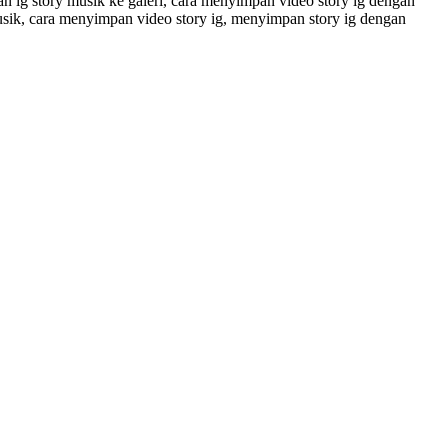
 ig story musik ke galeri, cara menyimpan video story ig dengan
usik, cara menyimpan video story ig, menyimpan story ig dengan