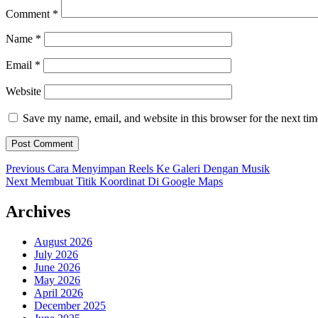
Comment
*
Name
*
Email
*
Website
Save my name, email, and website in this browser for the next ti
Post
Previous
Previous
Cara Menyimpan Reels Ke Galeri Dengan Musik
Next
post:
Next
Membuat Titik Koordinat Di Google Maps
navigation
post:
Archives
August 2026
July 2026
June 2026
May 2026
April 2026
December 2025