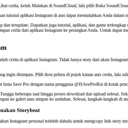
. Lihat cerita, ketuk Mainkan di SoundCloud, lalu pilih Buka SoundClo
an tutorial aplikasi Instagram di atas dapat memudahkan Anda dalam me
ap dan terupdate. Dapatkan juga tutorial, aplikasi, dan game terlengk
impan cerita dari aplikasi Instagram ke perangkat Anda. Untuk dapat
ram
h cerita di aplikasi Instagram. Tidak hanya story dari akun Instagram 
ng ingin disimpan. Pilih ikon peluru di pojok kanan atas cerita, lalu sal
 bot Insta Save Pro dengan nama pengguna @ISAveProBot di kotak penc
. Tunggu beberapa saat hingga proses download dan upload selesai. Sek
simpan ke galeri atau simpan ke unduhan. Selesai, langkah-langkah di a
nakan Storybeat
 akun Instagram personal terlebih dahulu untuk mengcopy link story me