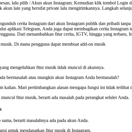
otak pesan, lalu pilih / Akun akun Instagram. Kemudian klik tombol Lo
lik akun lain yang bersifat private lalu mengirimkannya. Langkah sela
unduh cerita Instagram dari akun Instagram publik dan pribadi tanp
i aplikasi Telegram, Anda juga dapat membagikan cerita Instagram ini
guna. Dari menambahkan fitur cerita, IGTV, hingga yang terbaru, Insta
aitu musik. Di mana pengguna dapat membuat add-on musik
 yang mengeluhkan fitur musik tidak muncul di akunnya.
Anda bermasalah atau mungkin akun Instagram Anda bermasalah?
m kalian. Mari pertimbangkan alasan mengapa fungsi ini tidak terlihat 
muncul fitur musik, berarti ada masalah pada perangkat seluler Anda.
k
sama, berarti masalahnya ada pada akun Anda.
arui untuk mendapatkan fitur musik di Instagram.