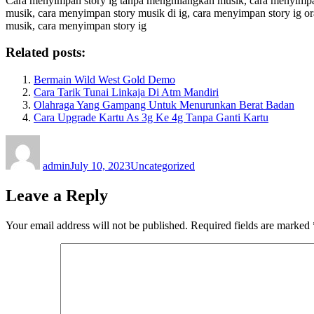
Cara menyimpan story ig tanpa menghilangkan musik, cara menyimpan 
musik, cara menyimpan story musik di ig, cara menyimpan story ig o
musik, cara menyimpan story ig
Related posts:
Bermain Wild West Gold Demo
Cara Tarik Tunai Linkaja Di Atm Mandiri
Olahraga Yang Gampang Untuk Menurunkan Berat Badan
Cara Upgrade Kartu As 3g Ke 4g Tanpa Ganti Kartu
Author
Posted
Categories
on
admin
July 10, 2023
Uncategorized
Leave a Reply
Your email address will not be published.
Required fields are marked