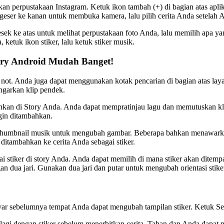
rpustakaan Instagram. Ketuk ikon tambah (+) di bagian atas aplikasi,
geser ke kanan untuk membuka kamera, lalu pilih cerita Anda setelah 
ek ke atas untuk melihat perpustakaan foto Anda, lalu memilih apa ya
etuk ikon stiker, lalu ketuk stiker musik.
ory Android Mudah Banget!
not. Anda juga dapat menggunakan kotak pencarian di bagian atas layar 
garkan klip pendek.
nkan di Story Anda. Anda dapat mempratinjau lagu dan memutuskan klip
in ditambahkan.
thumbnail musik untuk mengubah gambar. Beberapa bahkan menawarkan 
ditambahkan ke cerita Anda sebagai stiker.
ai stiker di story Anda. Anda dapat memilih di mana stiker akan dite
n dua jari. Gunakan dua jari dan putar untuk mengubah orientasi stike
yar sebelumnya tempat Anda dapat mengubah tampilan stiker. Ketuk Sel
agi dengan stiker sebelum menerbitkan cerita. Tahan dan Anda dapat m