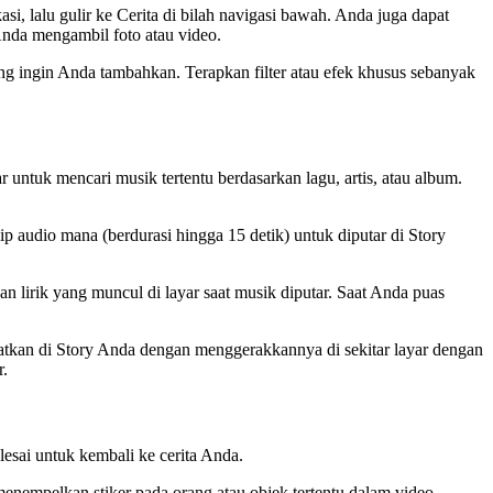
 lalu gulir ke Cerita di bilah navigasi bawah. Anda juga dapat
Anda mengambil foto atau video.
ng ingin Anda tambahkan. Terapkan filter atau efek khusus sebanyak
untuk mencari musik tertentu berdasarkan lagu, artis, atau album.
 audio mana (berdurasi hingga 15 detik) untuk diputar di Story
lirik yang muncul di layar saat musik diputar. Saat Anda puas
mpatkan di Story Anda dengan menggerakkannya di sekitar layar dengan
r.
esai untuk kembali ke cerita Anda.
enempelkan stiker pada orang atau objek tertentu dalam video.