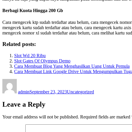
Berbagi Kuota Hingga 200 Gb
Cara mengecek ktp sudah terdaftar atau belum, cara mengecek nomor ax
mengecek kartu sudah terdaftar atau belum, cara mengecek kartu axis
mengecek nomor xl sudah terdaftar atau belum, cara melihat kartu sud
Related posts:
Slot Wd 20 Ribu
Slot Gates Of Olympus Demo
Cara Membuat Blog Yang Menghasilkan Uang Untuk Pemula
Cara Membuat Link Google Drive Untuk Mengumpulkan Tug
Author
Posted
Categories
on
admin
September 23, 2023
Uncategorized
Leave a Reply
Your email address will not be published.
Required fields are marked