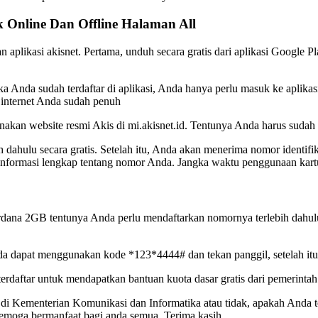
Online Dan Offline Halaman All
ikasi akisnet. Pertama, unduh secara gratis dari aplikasi Google Play
ika Anda sudah terdaftar di aplikasi, Anda hanya perlu masuk ke aplik
 internet Anda sudah penuh
akan website resmi Akis di mi.akisnet.id. Tentunya Anda harus sudah
dahulu secara gratis. Setelah itu, Anda akan menerima nomor identifik
nformasi lengkap tentang nomor Anda. Jangka waktu penggunaan kartu
erdana 2GB tentunya Anda perlu mendaftarkan nomornya terlebih dahu
 dapat menggunakan kode *123*4444# dan tekan panggil, setelah itu 
erdaftar untuk mendapatkan bantuan kuota dasar gratis dari pemerint
r di Kementerian Komunikasi dan Informatika atau tidak, apakah Anda
 Semoga bermanfaat bagi anda semua. Terima kasih.