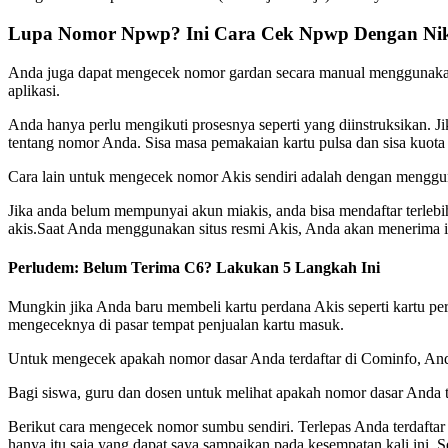
Lupa Nomor Npwp? Ini Cara Cek Npwp Dengan Nik 
Anda juga dapat mengecek nomor gardan secara manual menggunakan apl
aplikasi.
Anda hanya perlu mengikuti prosesnya seperti yang diinstruksikan. J
tentang nomor Anda. Sisa masa pemakaian kartu pulsa dan sisa kuota
Cara lain untuk mengecek nomor Akis sendiri adalah dengan menggun
Jika anda belum mempunyai akun miakis, anda bisa mendaftar terlebih 
akis.Saat Anda menggunakan situs resmi Akis, Anda akan menerima i
Perludem: Belum Terima C6? Lakukan 5 Langkah Ini
Mungkin jika Anda baru membeli kartu perdana Akis seperti kartu p
mengeceknya di pasar tempat penjualan kartu masuk.
Untuk mengecek apakah nomor dasar Anda terdaftar di Cominfo, Anda
Bagi siswa, guru dan dosen untuk melihat apakah nomor dasar Anda t
Berikut cara mengecek nomor sumbu sendiri. Terlepas Anda terdafta
hanya itu saja yang dapat saya sampaikan pada kesempatan kali ini.