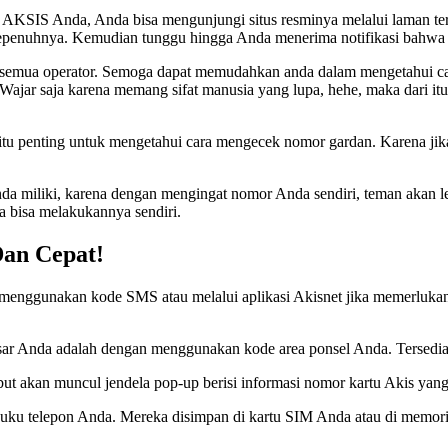
er AKSIS Anda, Anda bisa mengunjungi situs resminya melalui laman te
sepenuhnya. Kemudian tunggu hingga Anda menerima notifikasi bahwa N
ler semua operator. Semoga dapat memudahkan anda dalam mengetahui 
ajar saja karena memang sifat manusia yang lupa, hehe, maka dari itu
tu penting untuk mengetahui cara mengecek nomor gardan. Karena jika A
Anda miliki, karena dengan mengingat nomor Anda sendiri, teman aka
 bisa melakukannya sendiri.
an Cepat!
nggunakan kode SMS atau melalui aplikasi Akisnet jika memerlukan inf
 Anda adalah dengan menggunakan kode area ponsel Anda. Tersedia beb
t akan muncul jendela pop-up berisi informasi nomor kartu Akis yang
 buku telepon Anda. Mereka disimpan di kartu SIM Anda atau di memor