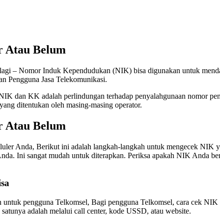
r Atau Belum
agi – Nomor Induk Kependudukan (NIK) bisa digunakan untuk mendafta
an Pengguna Jasa Telekomunikasi.
NIK dan KK adalah perlindungan terhadap penyalahgunaan nomor pengg
yang ditentukan oleh masing-masing operator.
r Atau Belum
uler Anda, Berikut ini adalah langkah-langkah untuk mengecek NIK ya
Anda. Ini sangat mudah untuk diterapkan. Periksa apakah NIK Anda ben
sa
ah untuk pengguna Telkomsel, Bagi pengguna Telkomsel, cara cek NIK y
satunya adalah melalui call center, kode USSD, atau website.