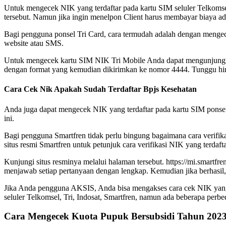
Untuk mengecek NIK yang terdaftar pada kartu SIM seluler Telkomse
tersebut. Namun jika ingin menelpon Client harus membayar biaya adm
Bagi pengguna ponsel Tri Card, cara termudah adalah dengan mengec
website atau SMS.
Untuk mengecek kartu SIM NIK Tri Mobile Anda dapat mengunjungi sit
dengan format yang kemudian dikirimkan ke nomor 4444. Tunggu hin
Cara Cek Nik Apakah Sudah Terdaftar Bpjs Kesehatan
Anda juga dapat mengecek NIK yang terdaftar pada kartu SIM ponsel 
ini.
Bagi pengguna Smartfren tidak perlu bingung bagaimana cara verifik
situs resmi Smartfren untuk petunjuk cara verifikasi NIK yang terdafta
Kunjungi situs resminya melalui halaman tersebut. https://mi.smart
menjawab setiap pertanyaan dengan lengkap. Kemudian jika berhasil
Jika Anda pengguna AKSIS, Anda bisa mengakses cara cek NIK yang te
seluler Telkomsel, Tri, Indosat, Smartfren, namun ada beberapa perbe
Cara Mengecek Kuota Pupuk Bersubsidi Tahun 2023