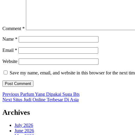
Comment
*
Name
*
Email
*
Website
Save my name, email, and website in this browser for the next ti
Post
Previous
Previous
Parfum Yang Dipakai Suga Bts
Next
post:
Next
Situs Judi Online Terbesar Di Asia
navigation
post:
Archives
July 2026
June 2026