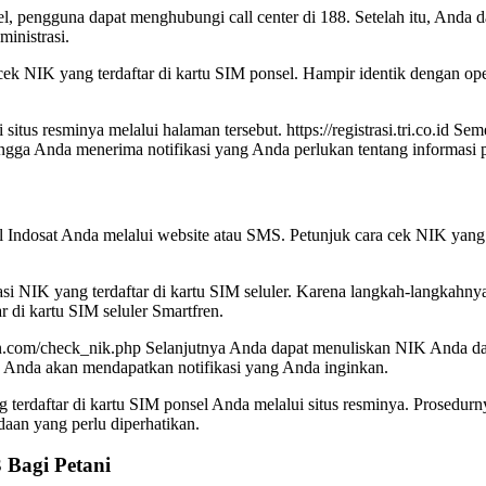
l, pengguna dapat menghubungi call center di 188. Setelah itu, Anda
inistrasi.
ek NIK yang terdaftar di kartu SIM ponsel. Hampir identik dengan op
us resminya melalui halaman tersebut. https://registrasi.tri.co.id Se
gga Anda menerima notifikasi yang Anda perlukan tentang informasi 
Indosat Anda melalui website atau SMS. Petunjuk cara cek NIK yang t
asi NIK yang terdaftar di kartu SIM seluler. Karena langkah-langkahn
r di kartu SIM seluler Smartfren.
fren.com/check_nik.php Selanjutnya Anda dapat menuliskan NIK Anda d
, Anda akan mendapatkan notifikasi yang Anda inginkan.
rdaftar di kartu SIM ponsel Anda melalui situs resminya. Prosedurny
daan yang perlu diperhatikan.
 Bagi Petani