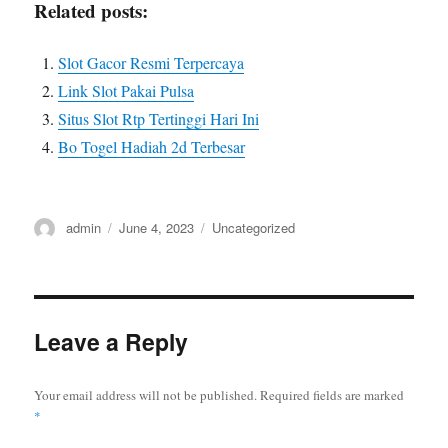
Related posts:
Slot Gacor Resmi Terpercaya
Link Slot Pakai Pulsa
Situs Slot Rtp Tertinggi Hari Ini
Bo Togel Hadiah 2d Terbesar
Author
Posted
Categories
admin
June 4, 2023
Uncategorized
on
Leave a Reply
Your email address will not be published.
Required fields are marked
*