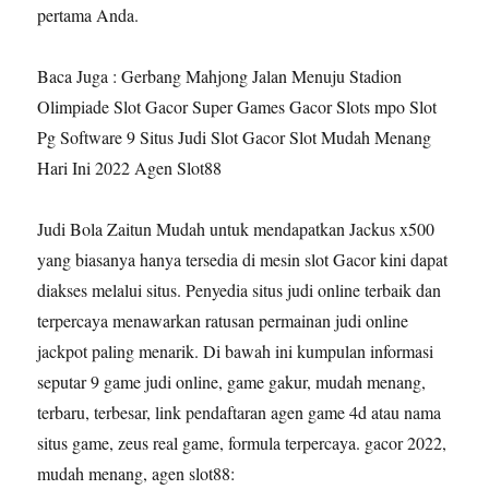
pertama Anda.
Baca Juga : Gerbang Mahjong Jalan Menuju Stadion
Olimpiade Slot Gacor Super Games Gacor Slots mpo Slot
Pg Software 9 Situs Judi Slot Gacor Slot Mudah Menang
Hari Ini 2022 Agen Slot88
Judi Bola Zaitun Mudah untuk mendapatkan Jackus x500
yang biasanya hanya tersedia di mesin slot Gacor kini dapat
diakses melalui situs. Penyedia situs judi online terbaik dan
terpercaya menawarkan ratusan permainan judi online
jackpot paling menarik. Di bawah ini kumpulan informasi
seputar 9 game judi online, game gakur, mudah menang,
terbaru, terbesar, link pendaftaran agen game 4d atau nama
situs game, zeus real game, formula terpercaya. gacor 2022,
mudah menang, agen slot88: