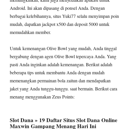
Android. Ini akan dipasang di ponsel Anda. Dengan
berbagai kelebihannya, situs Yuki77 selalu menyimpan poin
mudah, dapatkan jackpot x500 dan deposit 5000 untuk
memudahkan member.
Untuk kemenangan Olive Bowl yang mudah, Anda tinggal
bergabung dengan agen Olive Bowl tepercaya Anda. Yang
pasti Anda inginkan adalah kemenangan. Berikut adalah
beberapa tips untuk membantu Anda dengan mudah
memenangkan permainan bola zaitun dan mendapatkan
jaket yang Anda tunggu-tunggu. saat bermain. Berikut cara
menang menggunakan Zeus Points:
Slot Dana » 19 Daftar Situs Slot Dana Online
Maxwin Gampang Menang Hari Ini