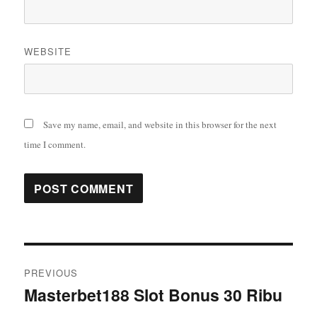
WEBSITE
Save my name, email, and website in this browser for the next
time I comment.
Post
PREVIOUS
navigation
Masterbet188 Slot Bonus 30 Ribu
Previous
post: