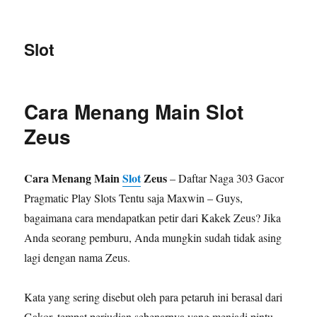
Slot
Cara Menang Main Slot
Zeus
Cara Menang Main
Slot
Zeus
– Daftar Naga 303 Gacor
Pragmatic Play Slots Tentu saja Maxwin – Guys,
bagaimana cara mendapatkan petir dari Kakek Zeus? Jika
Anda seorang pemburu, Anda mungkin sudah tidak asing
lagi dengan nama Zeus.
Kata yang sering disebut oleh para petaruh ini berasal dari
Gakor, tempat perjudian sebenarnya yang menjadi pintu