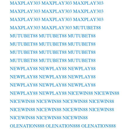
MAXPLAY303
MAXPLAY303
MAXPLAY303
MAXPLAY303
MAXPLAY303
MAXPLAY303
MAXPLAY303
MAXPLAY303
MAXPLAY303
MAXPLAY303
MAXPLAY303
MUTUBET88
MUTUBET88
MUTUBET88
MUTUBET88
MUTUBET88
MUTUBET88
MUTUBET88
MUTUBET88
MUTUBET88
MUTUBET88
MUTUBET88
MUTUBET88
MUTUBET88
NEWPLAY88
NEWPLAY88
NEWPLAY88
NEWPLAY88
NEWPLAY88
NEWPLAY88
NEWPLAY88
NEWPLAY88
NEWPLAY88
NEWPLAY88
NEWPLAY88
NICEWIN88
NICEWIN88
NICEWIN88
NICEWIN88
NICEWIN88
NICEWIN88
NICEWIN88
NICEWIN88
NICEWIN88
NICEWIN88
NICEWIN88
NICEWIN88
NICEWIN88
OLENATION888
OLENATION888
OLENATION888