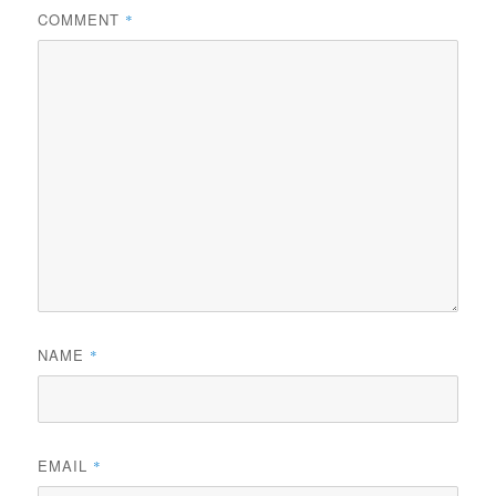
COMMENT
*
NAME
*
EMAIL
*