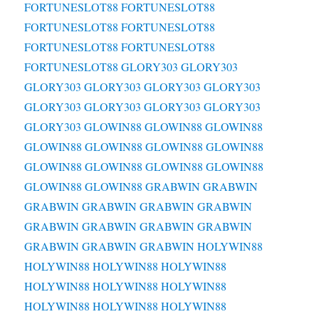
FORTUNESLOT88
FORTUNESLOT88
FORTUNESLOT88
FORTUNESLOT88
FORTUNESLOT88
FORTUNESLOT88
FORTUNESLOT88
GLORY303
GLORY303
GLORY303
GLORY303
GLORY303
GLORY303
GLORY303
GLORY303
GLORY303
GLORY303
GLORY303
GLOWIN88
GLOWIN88
GLOWIN88
GLOWIN88
GLOWIN88
GLOWIN88
GLOWIN88
GLOWIN88
GLOWIN88
GLOWIN88
GLOWIN88
GLOWIN88
GLOWIN88
GRABWIN
GRABWIN
GRABWIN
GRABWIN
GRABWIN
GRABWIN
GRABWIN
GRABWIN
GRABWIN
GRABWIN
GRABWIN
GRABWIN
GRABWIN
HOLYWIN88
HOLYWIN88
HOLYWIN88
HOLYWIN88
HOLYWIN88
HOLYWIN88
HOLYWIN88
HOLYWIN88
HOLYWIN88
HOLYWIN88