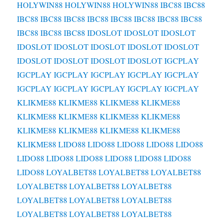
HOLYWIN88
HOLYWIN88
HOLYWIN88
IBC88
IBC88
IBC88
IBC88
IBC88
IBC88
IBC88
IBC88
IBC88
IBC88
IBC88
IBC88
IBC88
IDOSLOT
IDOSLOT
IDOSLOT
IDOSLOT
IDOSLOT
IDOSLOT
IDOSLOT
IDOSLOT
IDOSLOT
IDOSLOT
IDOSLOT
IDOSLOT
IGCPLAY
IGCPLAY
IGCPLAY
IGCPLAY
IGCPLAY
IGCPLAY
IGCPLAY
IGCPLAY
IGCPLAY
IGCPLAY
IGCPLAY
KLIKME88
KLIKME88
KLIKME88
KLIKME88
KLIKME88
KLIKME88
KLIKME88
KLIKME88
KLIKME88
KLIKME88
KLIKME88
KLIKME88
KLIKME88
LIDO88
LIDO88
LIDO88
LIDO88
LIDO88
LIDO88
LIDO88
LIDO88
LIDO88
LIDO88
LIDO88
LIDO88
LOYALBET88
LOYALBET88
LOYALBET88
LOYALBET88
LOYALBET88
LOYALBET88
LOYALBET88
LOYALBET88
LOYALBET88
LOYALBET88
LOYALBET88
LOYALBET88