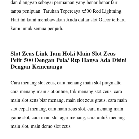
dan dianggap sebagai permainan yang benar-benar fair
tanpa penipuan. Taruhan Tepercaya x500 Red Lightning.
Hari ini kami membawakan Anda daftar slot Gacor terbaru
kami untuk semua penjudi.
Slot Zeus Link Jam Hoki Main Slot Zeus
Petir 500 Dengan Pola/ Rtp Hanya Ada Disini
Dengan Kemenanga
Cara menang slot zeus, cara menang main slot pragmatic,
cara menang main slot online, trik menang slot zeus, cara
main slot zeus biar menang, main slot zeus gratis, cara main
slot cepat menang, cara main zeus slot, cara menang main
game slot, cara main slot agar menang, cara untuk menang
main slot, main demo slot zeus