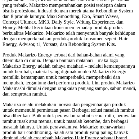
yang terbaik. Makarizo mempertahankan posisi terdepan dalam
bisnis profesional industri dengan merek utama Rebonding System
dan 8 produk lainnya: Maxi Smoothing, Exo, Smart Waves,
Concept Ultimax, MK3, Daily Style, Writing Experience, dan
Honey. Melihat kecintaan konsumen terhadap produk-produk
berkualitas Makarizo, Makarizo telah menyentuh banyak kehidupan
dengan memperkenalkan produk-produk konsumen seperti Hair
Energy, Advisor, t1, Vorsatz, dan Rebonding System Kits.
Produk Makarizo Energy terbuat dari bahan-bahan alami yang
ditemukan di dunia. Dengan bantuan matahari – maka logo
Makarizo Energy adalah cahaya matahari – melalui kemampuannya
untuk berubah, material yang digunakan oleh Makarizo Energy
memiliki kemampuan untuk memperbaiki, memperbaiki dan
mengubah, tergantung dari performa produk. Lini produk Makarizo
Makamashi dimulai dengan rangkaian panjang sampo, sabun mandi,
dan semprotan rambut.
Makarizo selalu melakukan inovasi dan pengembangan produk
untuk memenuhi permintaan pasar. Berbagai solusi masalah rambut
bisa diberikan. Baik untuk perawatan rambut secara rutin, perawatan
rambut rusak atau menua, untuk masalah ketombe, dan berbagai
masalah lainnya. Untuk perawatannya, Makarizo menawarkan
produk hair conditioning. Salah satu produk yang paling banyak
diminati adalah creambath Makarizo Hair Energy sebagai brand