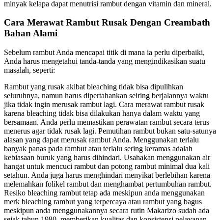
minyak kelapa dapat menutrisi rambut dengan vitamin dan mineral.
Cara Merawat Rambut Rusak Dengan Creambath
Bahan Alami
Sebelum rambut Anda mencapai titik di mana ia perlu diperbaiki,
Anda harus mengetahui tanda-tanda yang mengindikasikan suatu
masalah, seperti:
Rambut yang rusak akibat bleaching tidak bisa dipulihkan
seluruhnya, namun harus dipertahankan seiring berjalannya waktu
jika tidak ingin merusak rambut lagi. Cara merawat rambut rusak
karena bleaching tidak bisa dilakukan hanya dalam waktu yang
bersamaan. Anda perlu memastikan perawatan rambut secara terus
menerus agar tidak rusak lagi. Pemutihan rambut bukan satu-satunya
alasan yang dapat merusak rambut Anda. Menggunakan terlalu
banyak panas pada rambut atau terlalu sering keramas adalah
kebiasaan buruk yang harus dihindari. Usahakan menggunakan air
hangat untuk mencuci rambut dan potong rambut minimal dua kali
setahun. Anda juga harus menghindari menyikat berlebihan karena
melemahkan folikel rambut dan menghambat pertumbuhan rambut.
Resiko bleaching rambut tetap ada meskipun anda menggunakan
merk bleaching rambut yang terpercaya atau rambut yang bagus
meskipun anda menggunakannya secara rutin Makarizo sudah ada
sejak tahun 1980, memberikan kualitas dan konsistensi pelayanan