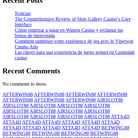
Recent Posts
Noticias
The Comprehensive Review of Slots Gallery Casino’s User
Interface
Cómo empezar a jugar en Winpot Casino y reclamar tus
bonos de bienvenida
Comment optimiser votre expérience de jeu avec le Viperwin
Casino App
Las claves para una experiencia de juego segura en Casinolab
casino
Recent Comments
No comments to show.
AFTERWIN88
AFTERWIN88
AFTERWIN88
AFTERWIN88
AFTERWIN88
AFTERWIN88
AFTERWIN88
AIRSLOT88
AIRSLOT88
AIRSLOT88
AIRSLOT88
AIRSLOT88
AIRSLOT88
AIRSLOT88
AIRSLOT88
AIRSLOT88
AIRSLOT88
AIRSLOT88
AIRSLOT88
AIRSLOT88
ATTA4D
ATTA4D
ATTA4D
ATTA4D
ATTA4D
ATTA4D
ATTA4D
ATTA4D
ATTA4D
ATTA4D
ATTA4D
ATTA4D
BETWING88
BETWING88
BETWING88
BETWING88
BETWING88