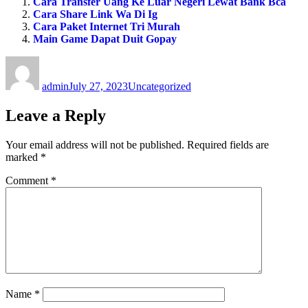
Cara Transfer Uang Ke Luar Negeri Lewat Bank Bca
Cara Share Link Wa Di Ig
Cara Paket Internet Tri Murah
Main Game Dapat Duit Gopay
Author
Posted
Categories
on
admin
July 27, 2023
Uncategorized
Leave a Reply
Your email address will not be published.
Required fields are
marked
*
Comment
*
Name
*