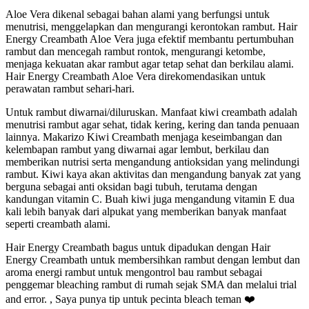
Aloe Vera dikenal sebagai bahan alami yang berfungsi untuk
menutrisi, menggelapkan dan mengurangi kerontokan rambut. Hair
Energy Creambath Aloe Vera juga efektif membantu pertumbuhan
rambut dan mencegah rambut rontok, mengurangi ketombe,
menjaga kekuatan akar rambut agar tetap sehat dan berkilau alami.
Hair Energy Creambath Aloe Vera direkomendasikan untuk
perawatan rambut sehari-hari.
Untuk rambut diwarnai/diluruskan. Manfaat kiwi creambath adalah
menutrisi rambut agar sehat, tidak kering, kering dan tanda penuaan
lainnya. Makarizo Kiwi Creambath menjaga keseimbangan dan
kelembapan rambut yang diwarnai agar lembut, berkilau dan
memberikan nutrisi serta mengandung antioksidan yang melindungi
rambut. Kiwi kaya akan aktivitas dan mengandung banyak zat yang
berguna sebagai anti oksidan bagi tubuh, terutama dengan
kandungan vitamin C. Buah kiwi juga mengandung vitamin E dua
kali lebih banyak dari alpukat yang memberikan banyak manfaat
seperti creambath alami.
Hair Energy Creambath bagus untuk dipadukan dengan Hair
Energy Creambath untuk membersihkan rambut dengan lembut dan
aroma energi rambut untuk mengontrol bau rambut sebagai
penggemar bleaching rambut di rumah sejak SMA dan melalui trial
and error. , Saya punya tip untuk pecinta bleach teman ❤️