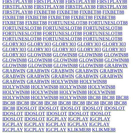
FIRSTPLAY88
FIRSTPLAY88
FIRSTPLAY88
FIRSTPLAY88
FIRSTPLAY88
FIRSTPLAY88
FIRSTPLAY88
FIRSTPLAY88
FIRSTPLAY88
FIXBET88
FIXBET88
FIXBET88
FIXBET88
FIXBET88
FIXBET88
FIXBET88
FIXBET88
FIXBET88
FIXBET88
FIXBET88
FORTUNESLOT88
FORTUNESLOT88
FORTUNESLOT88
FORTUNESLOT88
FORTUNESLOT88
FORTUNESLOT88
FORTUNESLOT88
FORTUNESLOT88
FORTUNESLOT88
FORTUNESLOT88
FORTUNESLOT88
GLORY303
GLORY303
GLORY303
GLORY303
GLORY303
GLORY303
GLORY303
GLORY303
GLORY303
GLORY303
GLORY303
GLOWIN88
GLOWIN88
GLOWIN88
GLOWIN88
GLOWIN88
GLOWIN88
GLOWIN88
GLOWIN88
GLOWIN88
GLOWIN88
GLOWIN88
GLOWIN88
GLOWIN88
GRABWIN
GRABWIN
GRABWIN
GRABWIN
GRABWIN
GRABWIN
GRABWIN
GRABWIN
GRABWIN
GRABWIN
GRABWIN
GRABWIN
GRABWIN
HOLYWIN88
HOLYWIN88
HOLYWIN88
HOLYWIN88
HOLYWIN88
HOLYWIN88
HOLYWIN88
HOLYWIN88
HOLYWIN88
HOLYWIN88
HOLYWIN88
HOLYWIN88
HOLYWIN88
IBC88
IBC88
IBC88
IBC88
IBC88
IBC88
IBC88
IBC88
IBC88
IBC88
IBC88
IBC88
IBC88
IDOSLOT
IDOSLOT
IDOSLOT
IDOSLOT
IDOSLOT
IDOSLOT
IDOSLOT
IDOSLOT
IDOSLOT
IDOSLOT
IDOSLOT
IDOSLOT
IGCPLAY
IGCPLAY
IGCPLAY
IGCPLAY
IGCPLAY
IGCPLAY
IGCPLAY
IGCPLAY
IGCPLAY
IGCPLAY
IGCPLAY
KLIKME88
KLIKME88