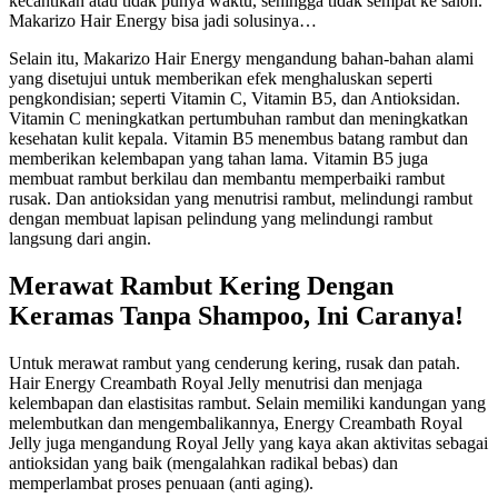
kecantikan atau tidak punya waktu, sehingga tidak sempat ke salon.
Makarizo Hair Energy bisa jadi solusinya…
Selain itu, Makarizo Hair Energy mengandung bahan-bahan alami
yang disetujui untuk memberikan efek menghaluskan seperti
pengkondisian; seperti Vitamin C, Vitamin B5, dan Antioksidan.
Vitamin C meningkatkan pertumbuhan rambut dan meningkatkan
kesehatan kulit kepala. Vitamin B5 menembus batang rambut dan
memberikan kelembapan yang tahan lama. Vitamin B5 juga
membuat rambut berkilau dan membantu memperbaiki rambut
rusak. Dan antioksidan yang menutrisi rambut, melindungi rambut
dengan membuat lapisan pelindung yang melindungi rambut
langsung dari angin.
Merawat Rambut Kering Dengan
Keramas Tanpa Shampoo, Ini Caranya!
Untuk merawat rambut yang cenderung kering, rusak dan patah.
Hair Energy Creambath Royal Jelly menutrisi dan menjaga
kelembapan dan elastisitas rambut. Selain memiliki kandungan yang
melembutkan dan mengembalikannya, Energy Creambath Royal
Jelly juga mengandung Royal Jelly yang kaya akan aktivitas sebagai
antioksidan yang baik (mengalahkan radikal bebas) dan
memperlambat proses penuaan (anti aging).