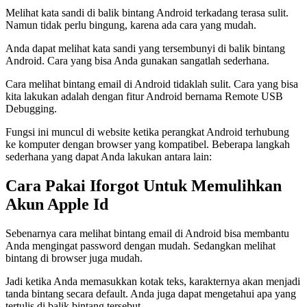
Melihat kata sandi di balik bintang Android terkadang terasa sulit.
Namun tidak perlu bingung, karena ada cara yang mudah.
Anda dapat melihat kata sandi yang tersembunyi di balik bintang
Android. Cara yang bisa Anda gunakan sangatlah sederhana.
Cara melihat bintang email di Android tidaklah sulit. Cara yang bisa
kita lakukan adalah dengan fitur Android bernama Remote USB
Debugging.
Fungsi ini muncul di website ketika perangkat Android terhubung
ke komputer dengan browser yang kompatibel. Beberapa langkah
sederhana yang dapat Anda lakukan antara lain:
Cara Pakai Iforgot Untuk Memulihkan
Akun Apple Id
Sebenarnya cara melihat bintang email di Android bisa membantu
Anda mengingat password dengan mudah. Sedangkan melihat
bintang di browser juga mudah.
Jadi ketika Anda memasukkan kotak teks, karakternya akan menjadi
tanda bintang secara default. Anda juga dapat mengetahui apa yang
tertulis di balik bintang tersebut.