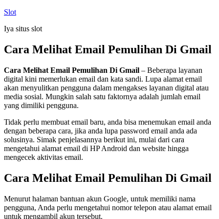
Skip
Slot
to
Iya situs slot
content
Cara Melihat Email Pemulihan Di Gmail
Cara Melihat Email Pemulihan Di Gmail
– Beberapa layanan
digital kini memerlukan email dan kata sandi. Lupa alamat email
akan menyulitkan pengguna dalam mengakses layanan digital atau
media sosial. Mungkin salah satu faktornya adalah jumlah email
yang dimiliki pengguna.
Tidak perlu membuat email baru, anda bisa menemukan email anda
dengan beberapa cara, jika anda lupa password email anda ada
solusinya. Simak penjelasannya berikut ini, mulai dari cara
mengetahui alamat email di HP Android dan website hingga
mengecek aktivitas email.
Cara Melihat Email Pemulihan Di Gmail
Menurut halaman bantuan akun Google, untuk memiliki nama
pengguna, Anda perlu mengetahui nomor telepon atau alamat email
untuk mengambil akun tersebut.