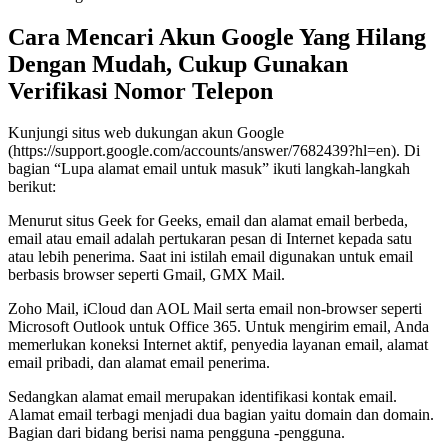
Cara Mencari Akun Google Yang Hilang
Dengan Mudah, Cukup Gunakan
Verifikasi Nomor Telepon
Kunjungi situs web dukungan akun Google
(https://support.google.com/accounts/answer/7682439?hl=en). Di
bagian “Lupa alamat email untuk masuk” ikuti langkah-langkah
berikut:
Menurut situs Geek for Geeks, email dan alamat email berbeda,
email atau email adalah pertukaran pesan di Internet kepada satu
atau lebih penerima. Saat ini istilah email digunakan untuk email
berbasis browser seperti Gmail, GMX Mail.
Zoho Mail, iCloud dan AOL Mail serta email non-browser seperti
Microsoft Outlook untuk Office 365. Untuk mengirim email, Anda
memerlukan koneksi Internet aktif, penyedia layanan email, alamat
email pribadi, dan alamat email penerima.
Sedangkan alamat email merupakan identifikasi kontak email.
Alamat email terbagi menjadi dua bagian yaitu domain dan domain.
Bagian dari bidang berisi nama pengguna -pengguna.