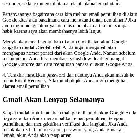
sekunder, sedangkan email utama adalah alamat email utama.
Pertanyaannya bagaimana cara kita melihat email pemulihan di akun
Google kita? atau bagaimana cara mengganti email pemulihan? Jika
anda ingin mengetahuinya anda bisa membaca artikel ini sampai
habis karena saya akan membahasnya lebih lanjut.
Menyiapkan email pemulihan di akun Gmail atau akun Google
sangatlah mudah. Seolah-olah Anda ingin mengubah atau
menghapus nomor ponsel dari akun Google Anda. Namun sebelum
melanjutkan, Anda bisa membaca solusi download terlarang di
Google Chrome dan cara mengubah bahasa di akun Google Anda.
4. Terakhir masukkan password dan nantinya Anda akan masuk ke
menu Email Recovery. Silakan ubah jika Anda ingin mengubah
alamat email pemulihan
Gmail Akan Lenyap Selamanya
Sangat mudah untuk melihat email pemulihan di akun Google Anda.
Saya sarankan Anda menambahkan email pemulihan, telepon
pemulihan, dan mengaktifkan verifikasi dua langkah. Jika Anda
melakukan 3 hal ini, meskipun password yang Anda gunakan
lemah, akun Anda akan tetap aman.