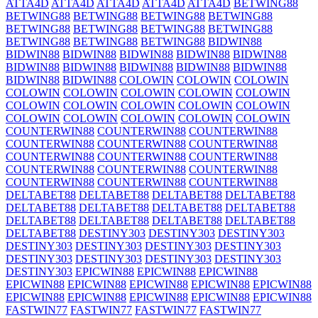
ATTA4D
ATTA4D
ATTA4D
ATTA4D
ATTA4D
BETWING88
BETWING88
BETWING88
BETWING88
BETWING88
BETWING88
BETWING88
BETWING88
BETWING88
BETWING88
BETWING88
BETWING88
BIDWIN88
BIDWIN88
BIDWIN88
BIDWIN88
BIDWIN88
BIDWIN88
BIDWIN88
BIDWIN88
BIDWIN88
BIDWIN88
BIDWIN88
BIDWIN88
BIDWIN88
COLOWIN
COLOWIN
COLOWIN
COLOWIN
COLOWIN
COLOWIN
COLOWIN
COLOWIN
COLOWIN
COLOWIN
COLOWIN
COLOWIN
COLOWIN
COLOWIN
COLOWIN
COLOWIN
COLOWIN
COLOWIN
COUNTERWIN88
COUNTERWIN88
COUNTERWIN88
COUNTERWIN88
COUNTERWIN88
COUNTERWIN88
COUNTERWIN88
COUNTERWIN88
COUNTERWIN88
COUNTERWIN88
COUNTERWIN88
COUNTERWIN88
COUNTERWIN88
COUNTERWIN88
COUNTERWIN88
DELTABET88
DELTABET88
DELTABET88
DELTABET88
DELTABET88
DELTABET88
DELTABET88
DELTABET88
DELTABET88
DELTABET88
DELTABET88
DELTABET88
DELTABET88
DESTINY303
DESTINY303
DESTINY303
DESTINY303
DESTINY303
DESTINY303
DESTINY303
DESTINY303
DESTINY303
DESTINY303
DESTINY303
DESTINY303
EPICWIN88
EPICWIN88
EPICWIN88
EPICWIN88
EPICWIN88
EPICWIN88
EPICWIN88
EPICWIN88
EPICWIN88
EPICWIN88
EPICWIN88
EPICWIN88
EPICWIN88
FASTWIN77
FASTWIN77
FASTWIN77
FASTWIN77