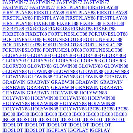
FASTWIN77
FASTWIN77
FASTWIN77
FASTWIN77
FASTWIN77
FASTWIN77
FIRSTPLAY88
FIRSTPLAY88
FIRSTPLAY88
FIRSTPLAY88
FIRSTPLAY88
FIRSTPLAY88
FIRSTPLAY88
FIRSTPLAY88
FIRSTPLAY88
FIRSTPLAY88
FIRSTPLAY88
FIXBET88
FIXBET88
FIXBET88
FIXBET88
FIXBET88
FIXBET88
FIXBET88
FIXBET88
FIXBET88
FIXBET88
FIXBET88
FORTUNESLOT88
FORTUNESLOT88
FORTUNESLOT88
FORTUNESLOT88
FORTUNESLOT88
FORTUNESLOT88
FORTUNESLOT88
FORTUNESLOT88
FORTUNESLOT88
FORTUNESLOT88
FORTUNESLOT88
GLORY303
GLORY303
GLORY303
GLORY303
GLORY303
GLORY303
GLORY303
GLORY303
GLORY303
GLORY303
GLORY303
GLOWIN88
GLOWIN88
GLOWIN88
GLOWIN88
GLOWIN88
GLOWIN88
GLOWIN88
GLOWIN88
GLOWIN88
GLOWIN88
GLOWIN88
GLOWIN88
GLOWIN88
GRABWIN
GRABWIN
GRABWIN
GRABWIN
GRABWIN
GRABWIN
GRABWIN
GRABWIN
GRABWIN
GRABWIN
GRABWIN
GRABWIN
GRABWIN
HOLYWIN88
HOLYWIN88
HOLYWIN88
HOLYWIN88
HOLYWIN88
HOLYWIN88
HOLYWIN88
HOLYWIN88
HOLYWIN88
HOLYWIN88
HOLYWIN88
HOLYWIN88
HOLYWIN88
IBC88
IBC88
IBC88
IBC88
IBC88
IBC88
IBC88
IBC88
IBC88
IBC88
IBC88
IBC88
IBC88
IDOSLOT
IDOSLOT
IDOSLOT
IDOSLOT
IDOSLOT
IDOSLOT
IDOSLOT
IDOSLOT
IDOSLOT
IDOSLOT
IDOSLOT
IDOSLOT
IGCPLAY
IGCPLAY
IGCPLAY