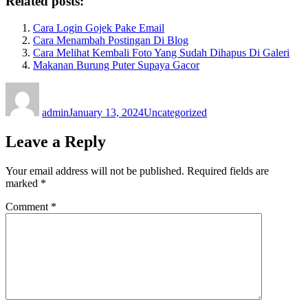
Related posts:
Cara Login Gojek Pake Email
Cara Menambah Postingan Di Blog
Cara Melihat Kembali Foto Yang Sudah Dihapus Di Galeri
Makanan Burung Puter Supaya Gacor
Author
Posted
Categories
on
admin
January 13, 2024
Uncategorized
Leave a Reply
Your email address will not be published.
Required fields are
marked
*
Comment
*