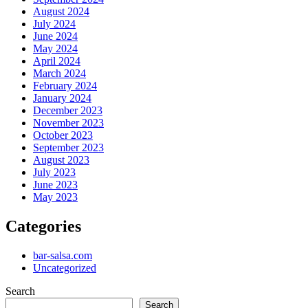
August 2024
July 2024
June 2024
May 2024
April 2024
March 2024
February 2024
January 2024
December 2023
November 2023
October 2023
September 2023
August 2023
July 2023
June 2023
May 2023
Categories
bar-salsa.com
Uncategorized
Search
Search