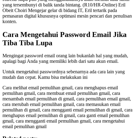
yang tersembunyi di balik tanda bintang. (R10/HR-Online) Eril
Obeit Choiri Mengejar gelar di bidang IT, Eril tertarik pada
pemasaran digital khususnya optimasi mesin pencari dan penulisan
konten.
Cara Mengetahui Password Email Jika
Tiba Tiba Lupa
Mengingat password email orang lain bukanlah hal yang mudah,
apalagi bagi Anda yang memiliki lebih dari satu akun email.
Untuk mengetahui passwordnya sebenarnya ada cara lain yang
mudah dan cepat. Kamu bisa melakukan ini
Cara melihat email pemulihan gmail, cara menghapus email
pemulihan gmail, cara membuat email pemulihan gmail, cara
menambah email pemulihan di gmail, cara pemulihan email gmail,
cara merubah email pemulihan gmail, cara memasukan email
pemulihan di gmail, cara mengganti email pemulihan di gmail, cara
menghapus email pemulihan di gmail, cara ganti email pemulihan
gmail, cara mengganti email pemulihan gmail, cara mengetahui
email pemulihan gmail