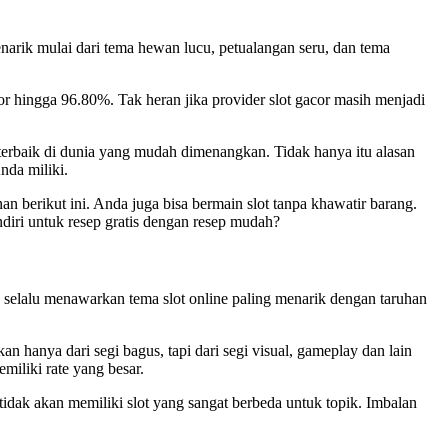
enarik mulai dari tema hewan lucu, petualangan seru, dan tema
or hingga 96.80%. Tak heran jika provider slot gacor masih menjadi
terbaik di dunia yang mudah dimenangkan. Tidak hanya itu alasan
nda miliki.
nan berikut ini. Anda juga bisa bermain slot tanpa khawatir barang.
endiri untuk resep gratis dengan resep mudah?
elalu menawarkan tema slot online paling menarik dengan taruhan
hanya dari segi bagus, tapi dari segi visual, gameplay dan lain
miliki rate yang besar.
 tidak akan memiliki slot yang sangat berbeda untuk topik. Imbalan