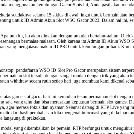
da menggunakan keuntungan Gacor Slots ini, Anda pasti akan mendapat
a setidaknya selama 15 siklus di awal, ingat untuk bermain atau berla
a penting untuk ID Admin Akun Slot WSO Gacor 2023. Dalam hal ini,
. Apa pun itu, itu akan dimakan dengan pukulan bertahun-tahun. Oleh k
i kesenangan bermalas-malasan. Oleh karena itu Admin ID Akun WSO
enipuan yang mengatasnamakan ID PRO untuk keuntungan pribadi. Kami 
onstop, pendaftaran WSO ID Slot Pro Gacor merupakan sistem terper
mainan slot tersulit dengan sangat mudah dengan trik yang akan kami
atan withdraw secara rutin setiap hari juga membuat kami dikenal seb
eratas game slot gacor hari ini kemudian tekan permainan slot dengan
g saja yang tahu dan bisa merasakan kepuasan bermain slot games. Dar
ya, agar merasa fokus dan nyaman Selamat datang di RTP Live yang m
atic dari hasil pembahasan kita mengenai informasi yang di keluarkan 
a langsung di praktekan.
lah modal yang dikembalikan ke pemain. RTP berfungsi untuk mengukur 
enting sebagai alat penentu hasil kemenangan saat memasang taruhan. S