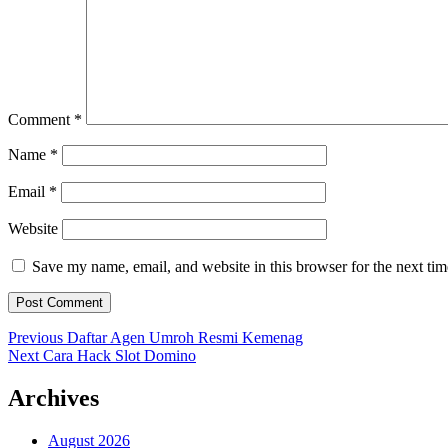
Comment
*
Name
*
Email
*
Website
Save my name, email, and website in this browser for the next ti
Post
Previous
Previous
Daftar Agen Umroh Resmi Kemenag
Next
post:
Next
Cara Hack Slot Domino
navigation
post:
Archives
August 2026