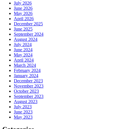
July 2026
June 2026
May 2026
April 2026
December 2025
June 2025
September 2024
August 2024
July 2024
June 2024
May 2024
April 2024
March 2024
February 2024
January 2024
December 2023
November 2023
October 2023
September 2023
August 2023
July 2023
June 2023
May 2023