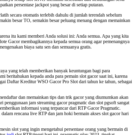
kan persentase jackpot yang besar di setiap putaran.
tih secara otomatis terlebih dahulu di jumlah terendah sebelum
 semakin besar TO, semakin besar peluang menang dengan memainkan
arena itu kami memberi Anda solusi ini: Anda semua. Apa yang kita
 Slote Gacor membagikannya kepada semua orang agar pemenangnya
mengenakan biaya satu sen dan semuanya gratis.
caya yang telah memberikan banyak keuntungan bagi para
 beritahukan kepada anda para pemain slot gacor saat ini, karena
agai Daftar Kreditur WSO Gacor Pro Slot dari tahun ke tahun, sebagai
 mendaftar dan memainkan tips dan trik gacor yang diumumkan akan
i penggunaan jam streaming gacor pragmatic dan slot pgsoft sangat
emberikan informasi yang terpancar dari RTP Gacor Pragmatic.
dalam rencana live RTP dan jam hoki bermain akses slot gacor hari
mesin slot yang ingin mengetahui persentase orang yang bermain di
itus
judi
slot RTP tinggi hari ini, pragmatic play 2023, tingkat