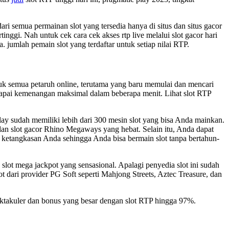
ri semua permainan slot yang tersedia hanya di situs dan situs gacor
inggi. Nah untuk cek cara cek akses rtp live melalui slot gacor hari
. jumlah pemain slot yang terdaftar untuk setiap nilai RTP.
tuk semua petaruh online, terutama yang baru memulai dan mencari
capai kemenangan maksimal dalam beberapa menit. Lihat slot RTP
lay sudah memiliki lebih dari 300 mesin slot yang bisa Anda mainkan.
dan slot gacor Rhino Megaways yang hebat. Selain itu, Anda dapat
 ketangkasan Anda sehingga Anda bisa bermain slot tanpa bertahun-
slot mega jackpot yang sensasional. Apalagi penyedia slot ini sudah
 dari provider PG Soft seperti Mahjong Streets, Aztec Treasure, dan
ektakuler dan bonus yang besar dengan slot RTP hingga 97%.