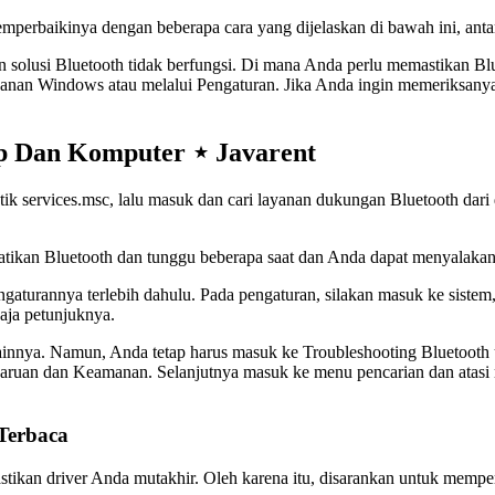
erbaikinya dengan beberapa cara yang dijelaskan di bawah ini, antar
solusi Bluetooth tidak berfungsi. Di mana Anda perlu memastikan Bl
anan Windows atau melalui Pengaturan. Jika Anda ingin memeriksanya m
p Dan Komputer ⋆ Javarent
 services.msc, lalu masuk dan cari layanan dukungan Bluetooth dari da
matikan Bluetooth dan tunggu beberapa saat dan Anda dapat menyalaka
annya terlebih dahulu. Pada pengaturan, silakan masuk ke sistem, lalu
saja petunjuknya.
innya. Namun, Anda tetap harus masuk ke Troubleshooting Bluetooth 
an dan Keamanan. Selanjutnya masuk ke menu pencarian dan atasi mas
Terbaca
ikan driver Anda mutakhir. Oleh karena itu, disarankan untuk memper