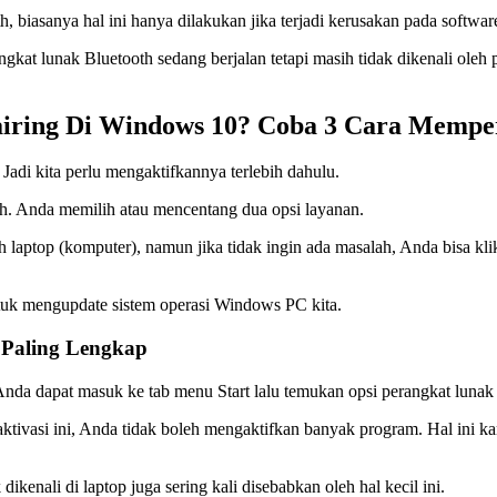
th, biasanya hal ini hanya dilakukan jika terjadi kerusakan pada softwar
kat lunak Bluetooth sedang berjalan tetapi masih tidak dikenali oleh p
airing Di Windows 10? Coba 3 Cara Mempe
Jadi kita perlu mengaktifkannya terlebih dahulu.
th. Anda memilih atau mencentang dua opsi layanan.
h laptop (komputer), namun jika tidak ingin ada masalah, Anda bisa k
untuk mengupdate sistem operasi Windows PC kita.
 Paling Lengkap
nda dapat masuk ke tab menu Start lalu temukan opsi perangkat lunak 
n aktivasi ini, Anda tidak boleh mengaktifkan banyak program. Hal in
ikenali di laptop juga sering kali disebabkan oleh hal kecil ini.