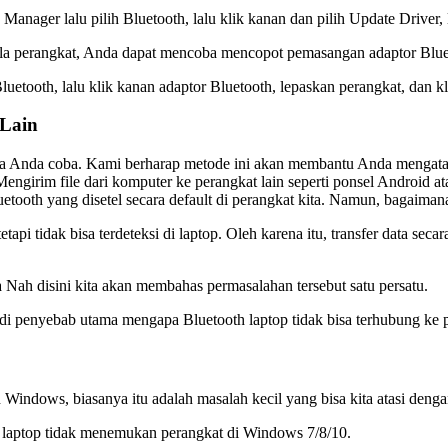
ger lalu pilih Bluetooth, lalu klik kanan dan pilih Update Driver, l
ngelola perangkat, Anda dapat mencoba mencopot pemasangan adaptor Bl
uetooth, lalu klik kanan adaptor Bluetooth, lepaskan perangkat, dan kli
 Lain
bisa Anda coba. Kami berharap metode ini akan membantu Anda mengat
irim file dari komputer ke perangkat lain seperti ponsel Android ata
tooth yang disetel secara default di perangkat kita. Namun, bagaimana 
pi tidak bisa terdeteksi di laptop. Oleh karena itu, transfer data sec
Nah disini kita akan membahas permasalahan tersebut satu persatu.
 penyebab utama mengapa Bluetooth laptop tidak bisa terhubung ke per
h Windows, biasanya itu adalah masalah kecil yang bisa kita atasi deng
h laptop tidak menemukan perangkat di Windows 7/8/10.