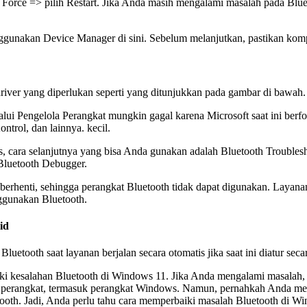
Force => pilih Restart. Jika Anda masih mengalami masalah pada Bluet
gunakan Device Manager di sini. Sebelum melanjutkan, pastikan komp
river yang diperlukan seperti yang ditunjukkan pada gambar di bawah.
lui Pengelola Perangkat mungkin gagal karena Microsoft saat ini ber
ntrol, dan lainnya. kecil.
as, cara selanjutnya yang bisa Anda gunakan adalah Bluetooth Trouble
Bluetooth Debugger.
rhenti, sehingga perangkat Bluetooth tidak dapat digunakan. Layanan 
nggunakan Bluetooth.
id
uetooth saat layanan berjalan secara otomatis jika saat ini diatur seca
ki kesalahan Bluetooth di Windows 11. Jika Anda mengalami masalah, l
ua perangkat, termasuk perangkat Windows. Namun, pernahkah Anda meng
oth. Jadi, Anda perlu tahu cara memperbaiki masalah Bluetooth di W