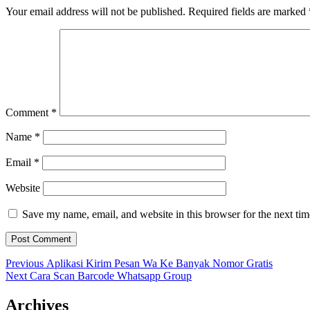
Your email address will not be published.
Required fields are marked
Comment
*
Name
*
Email
*
Website
Save my name, email, and website in this browser for the next ti
Post
Previous
Previous
Aplikasi Kirim Pesan Wa Ke Banyak Nomor Gratis
Next
post:
Next
Cara Scan Barcode Whatsapp Group
navigation
post:
Archives