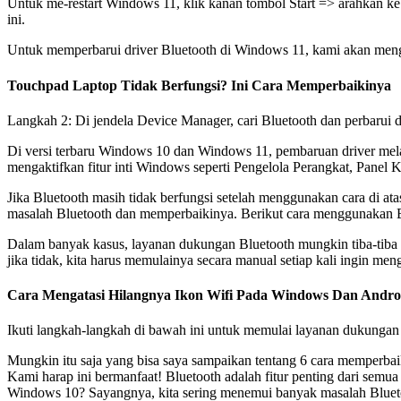
Untuk me-restart Windows 11, klik kanan tombol Start => arahkan ke 
ini.
Untuk memperbarui driver Bluetooth di Windows 11, kami akan meng
Touchpad Laptop Tidak Berfungsi? Ini Cara Memperbaikinya
Langkah 2: Di jendela Device Manager, cari Bluetooth dan perbarui d
Di versi terbaru Windows 10 dan Windows 11, pembaruan driver mela
mengaktifkan fitur inti Windows seperti Pengelola Perangkat, Panel Ko
Jika Bluetooth masih tidak berfungsi setelah menggunakan cara di at
masalah Bluetooth dan memperbaikinya. Berikut cara menggunakan 
Dalam banyak kasus, layanan dukungan Bluetooth mungkin tiba-tiba be
jika tidak, kita harus memulainya secara manual setiap kali ingin me
Cara Mengatasi Hilangnya Ikon Wifi Pada Windows Dan Andro
Ikuti langkah-langkah di bawah ini untuk memulai layanan dukungan Bl
Mungkin itu saja yang bisa saya sampaikan tentang 6 cara memperbai
Kami harap ini bermanfaat! Bluetooth adalah fitur penting dari sem
Windows 10? Sayangnya, kita sering menemui banyak masalah Blueto