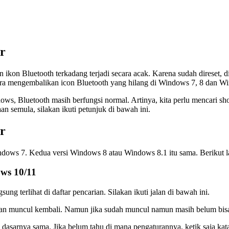
r
kon Bluetooth terkadang terjadi secara acak. Karena sudah direset, di
s cara mengembalikan icon Bluetooth yang hilang di Windows 7, 8 dan W
ws, Bluetooth masih berfungsi normal. Artinya, kita perlu mencari shor
n semula, silakan ikuti petunjuk di bawah ini.
r
ndows 7. Kedua versi Windows 8 atau Windows 8.1 itu sama. Berikut 
ws 10/11
ng terlihat di daftar pencarian. Silakan ikuti jalan di bawah ini.
kan muncul kembali. Namun jika sudah muncul namun masih belum bisa dia
dasarnya sama. Jika belum tahu di mana pengaturannya, ketik saja ka