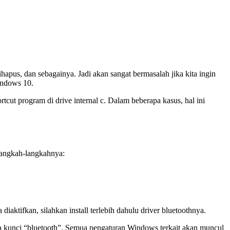
hapus, dan sebagainya. Jadi akan sangat bermasalah jika kita ingin
indows 10.
tcut program di drive internal c. Dalam beberapa kasus, hal ini
langkah-langkahnya:
ktifkan, silahkan install terlebih dahulu driver bluetoothnya.
ta kunci “bluetooth”. Semua pengaturan Windows terkait akan muncul