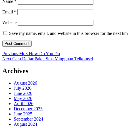
Name
*
Email
*
Website
Save my name, email, and website in this browser for the next ti
Post
Previous
Previous
Mp3 How Do You Do
Next
post:
Next
Cara Daftar Paket Sms Mingguan Telkomsel
navigation
post:
Archives
August 2026
July 2026
June 2026
May 2026
April 2026
December 2025
June 2025
September 2024
August 2024