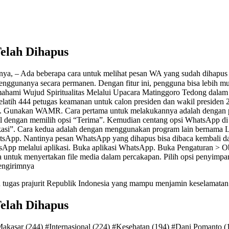
elah Dihapus
ya, – Ada beberapa cara untuk melihat pesan WA yang sudah dihapus 
nggunanya secara permanen. Dengan fitur ini, pengguna bisa lebih m
ahami Wujud Spiritualitas Melalui Upacara Matinggoro Tedong dalam 
melatih 444 petugas keamanan untuk calon presiden dan wakil presiden 
 1. Gunakan WAMR. Cara pertama untuk melakukannya adalah dengan
engan memilih opsi “Terima”. Kemudian centang opsi WhatsApp di bawa
si”. Cara kedua adalah dengan menggunakan program lain bernama L
hatsApp. Nantinya pesan WhatsApp yang dihapus bisa dibaca kembali da
App melalui aplikasi. Buka aplikasi WhatsApp. Buka Pengaturan > Obr
a untuk menyertakan file media dalam percakapan. Pilih opsi penyimp
pengirimnya
ugas prajurit Republik Indonesia yang mampu menjamin keselamatan 
elah Dihapus
akasar (244) #Internasional (224) #Kesehatan (194) #Dani Pomanto (