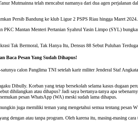
 Tanur Mutmainna telah mencabut namanya dari dua agen perjalanan da
njamkan Persib Bandung ke klub Ligue 2 PSPS Riau hingga Maret 2024.
n PKC Mantan Menteri Pertanian Syahrul Yasin Limpo (SYL) bungkam 
krasi Tak Bermoral, Tak Hanya Itu, Densus 88 Sebut Puluhan Terduga
an Baca Pesan Yang Sudah Dihapus!
atunya calon Panglima TNI setelah karir militer Jenderal Staf Angkat
aku Dibully. Korban yang tetap bersekolah selama kasus dugaan per
ersebut dihilangkan atau dihapus? Jadi saya bertanya-tanya apa sebenar
 menemukan pesan WhatsApp (WA) meski sudah lama dihapus.
a mungkin juga memiliki teman yang mengetahui semua tentang pesan
 yang dengan atau tanpa program. Oleh karena itu, masing-masing car