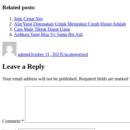
Related posts:
Spin Cepat Slot
Alat Yang Digunakan Untuk Mengukur Curah Hujan Adalah
Cara Main Tiktok Dapat Uang
Aplikasi Yang Bisa Vc Sama Bts Asli
Author
Posted
Categories
on
admin
October 31, 2023
Uncategorized
Leave a Reply
Your email address will not be published.
Required fields are marked
Comment
*