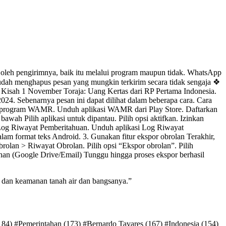
oleh pengirimnya, baik itu melalui program maupun tidak. WhatsApp
udah menghapus pesan yang mungkin terkirim secara tidak sengaja ❖
Kisah 1 November Toraja: Uang Kertas dari RP Pertama Indonesia.
2024. Sebenarnya pesan ini dapat dilihat dalam beberapa cara. Cara
 program WAMR. Unduh aplikasi WAMR dari Play Store. Daftarkan
h Pilih aplikasi untuk dipantau. Pilih opsi aktifkan. Izinkan
og Riwayat Pemberitahuan. Unduh aplikasi Log Riwayat
lam format teks Android. 3. Gunakan fitur ekspor obrolan Terakhir,
olan > Riwayat Obrolan. Pilih opsi “Ekspor obrolan”. Pilih
anan (Google Drive/Email) Tunggu hingga proses ekspor berhasil
dan keamanan tanah air dan bangsanya.”
184) #Pemerintahan (173) #Bernardo Tavares (167) #Indonesia (154)