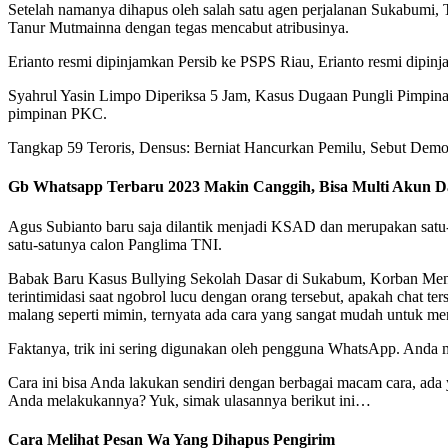
Setelah namanya dihapus oleh salah satu agen perjalanan Sukabumi,
Tanur Mutmainna dengan tegas mencabut atribusinya.
Erianto resmi dipinjamkan Persib ke PSPS Riau, Erianto resmi dipi
Syahrul Yasin Limpo Diperiksa 5 Jam, Kasus Dugaan Pungli Pimpina
pimpinan PKC.
Tangkap 59 Teroris, Densus: Berniat Hancurkan Pemilu, Sebut Demo
Gb Whatsapp Terbaru 2023 Makin Canggih, Bisa Multi Akun D
Agus Subianto baru saja dilantik menjadi KSAD dan merupakan satu-s
satu-satunya calon Panglima TNI.
Babak Baru Kasus Bullying Sekolah Dasar di Sukabum, Korban Meng
terintimidasi saat ngobrol lucu dengan orang tersebut, apakah chat t
malang seperti mimin, ternyata ada cara yang sangat mudah untuk
Faktanya, trik ini sering digunakan oleh pengguna WhatsApp. And
Cara ini bisa Anda lakukan sendiri dengan berbagai macam cara, ada
Anda melakukannya? Yuk, simak ulasannya berikut ini…
Cara Melihat Pesan Wa Yang Dihapus Pengirim