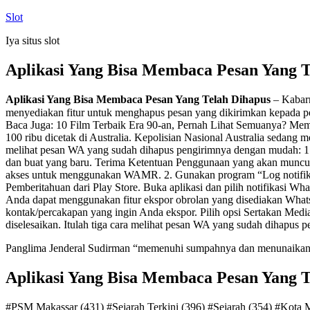
Skip
Slot
to
Iya situs slot
content
Aplikasi Yang Bisa Membaca Pesan Yang T
Aplikasi Yang Bisa Membaca Pesan Yang Telah Dihapus
– Kabarn
menyediakan fitur untuk menghapus pesan yang dikirimkan kepada pe
Baca Juga: 10 Film Terbaik Era 90-an, Pernah Lihat Semuanya? Mem
100 ribu dicetak di Australia. Kepolisian Nasional Australia sedang 
melihat pesan WA yang sudah dihapus pengirimnya dengan mudah:
dan buat yang baru. Terima Ketentuan Penggunaan yang akan muncul d
akses untuk menggunakan WAMR. 2. Gunakan program “Log notifika
Pemberitahuan dari Play Store. Buka aplikasi dan pilih notifikasi W
Anda dapat menggunakan fitur ekspor obrolan yang disediakan Whats
kontak/percakapan yang ingin Anda ekspor. Pilih opsi Sertakan Medi
diselesaikan. Itulah tiga cara melihat pesan WA yang sudah dihapus 
Panglima Jenderal Sudirman “memenuhi sumpahnya dan menunaikan t
Aplikasi Yang Bisa Membaca Pesan Yang T
#PSM Makassar (431) #Sejarah Terkini (396) #Sejarah (354) #Kota M