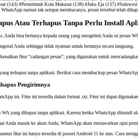
sar (143) #Pemerintah Kota Makasar (138) #Juku Eja (137) #Sulawesi
 WhatsApp namun tak sempat membacanya, pesan tersebut telah dihap
us Atau Terhapus Tanpa Perlu Install Ap
s. Anda bisa bertanya kepada orang yang mengirimi Anda isi pesan Wh
ngenal Anda sehingga tidak nyaman untuk bertanya secara langsung.
erkenalkan fitur “cadangan pesan”, yang digunakan untuk mencadang
 yang terhapus tanpa aplikasi. Berikut cara membackup pesan WhatsAp
ihapus Pengirimnya
atsApp ini. Fitur ini tersedia dalam format .txt. Fitur ini dapat digu
WA yang dihapus tanpa aplikasi. Karena ketika WhatsApp diinstall
aat Anda masuk ke akun Anda, WhatsApp akan menawarkan opsi pemuli
amun fitur ini hanya tersedia di ponsel Android 11 ke atas. Cara mengg