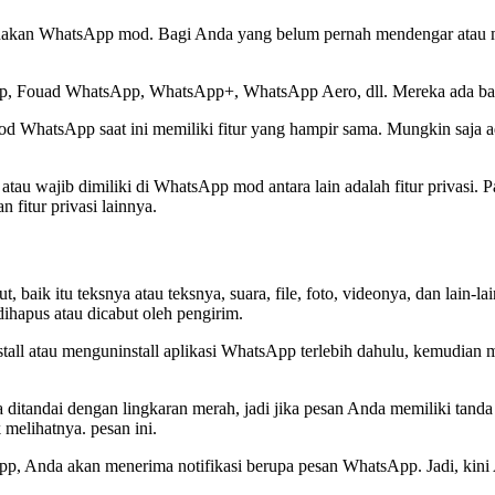
nakan WhatsApp mod. Bagi Anda yang belum pernah mendengar atau mas
Fouad WhatsApp, WhatsApp+, WhatsApp Aero, dll. Mereka ada banya
od WhatsApp saat ini memiliki fitur yang hampir sama. Mungkin saja ada
au wajib dimiliki di WhatsApp mod antara lain adalah fitur privasi. Pa
fitur privasi lainnya.
 baik itu teksnya atau teksnya, suara, file, foto, videonya, dan lain-la
dihapus atau dicabut oleh pengirim.
l atau menguninstall aplikasi WhatsApp terlebih dahulu, kemudian 
itandai dengan lingkaran merah, jadi jika pesan Anda memiliki tanda se
melihatnya. pesan ini.
pp, Anda akan menerima notifikasi berupa pesan WhatsApp. Jadi, kini A